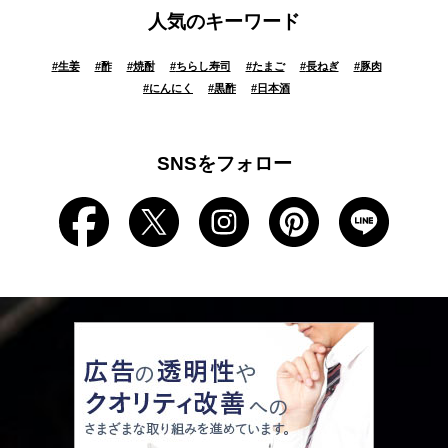
人気のキーワード
#
生姜
#
酢
#
焼酎
#
ちらし寿司
#
たまご
#
長ねぎ
#
豚肉
#
にんにく
#
黒酢
#
日本酒
SNSをフォロー