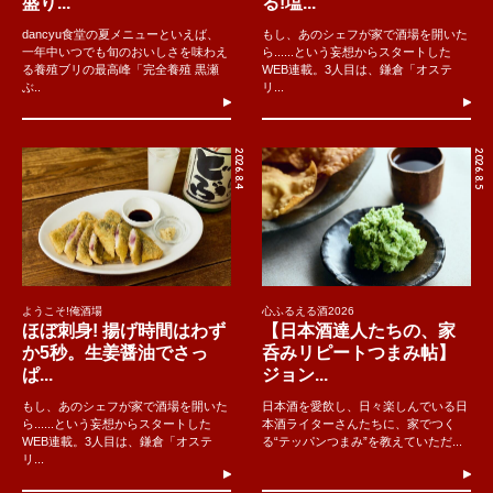
盛り...
る!塩...
dancyu食堂の夏メニューといえば、
もし、あのシェフが家で酒場を開いた
一年中いつでも旬のおいしさを味わえ
ら......という妄想からスタートした
る養殖ブリの最高峰「完全養殖 黒瀬
WEB連載。3人目は、鎌倉「オステ
ぶ..
リ...
2026.8.4
2026.8.5
ようこそ!俺酒場
心ふるえる酒2026
ほぼ刺身! 揚げ時間はわず
【日本酒達人たちの、家
か5秒。生姜醤油でさっ
呑みリピートつまみ帖】
ぱ...
ジョン...
もし、あのシェフが家で酒場を開いた
日本酒を愛飲し、日々楽しんでいる日
ら......という妄想からスタートした
本酒ライターさんたちに、家でつく
WEB連載。3人目は、鎌倉「オステ
る“テッパンつまみ”を教えていただ...
リ...