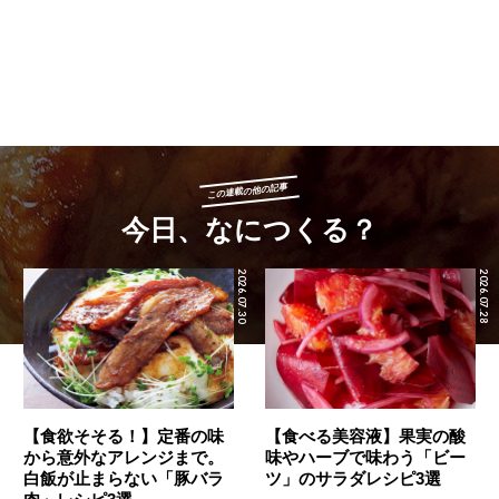
この連載の他の記事
今日、なにつくる？
2026.07.30
2026.07.28
【食欲そそる！】定番の味
【食べる美容液】果実の酸
から意外なアレンジまで。
味やハーブで味わう「ビー
白飯が止まらない「豚バラ
ツ」のサラダレシピ3選