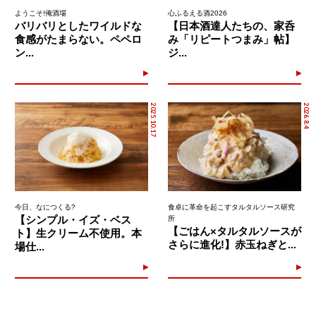
ようこそ!俺酒場
心ふるえる酒2026
バリバリとしたワイルドな
【日本酒達人たちの、家呑
食感がたまらない。ペペロ
み「リピートつまみ」帖】
ン...
ジ...
2025.10.17
2026.8.4
今日、なにつくる?
食卓に革命を起こすタルタルソース研究
【シンプル・イズ・ベス
所
【ごはん×タルタルソースが
ト】生クリーム不使用。本
さらに進化!】赤玉ねぎと...
場仕...