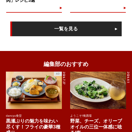
肉」レシピ3選
一覧を見る
編集部のおすすめ
2026.7.27
2026.8.5
AD
dancyu食堂
ようこそ!俺酒場
黒瀬ぶりの魅力を味わい
野菜、チーズ、オリーブ
尽くす！フライの豪華3種
オイルの三位一体感に唸