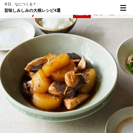
今日、なにつくる？
旨味しみしみの大根レシピ4選
検索
メニュー
倶楽部入会
ログイン