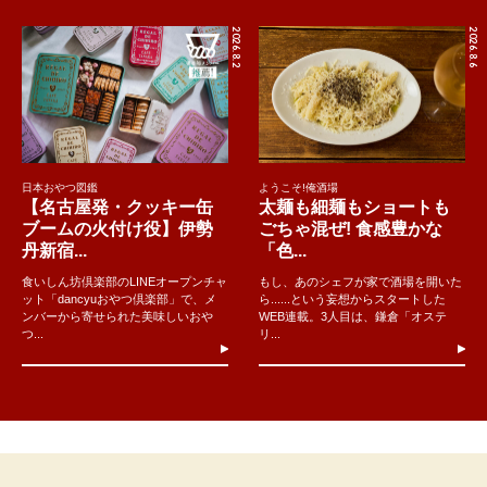
2026.8.2
2026.8.6
日本おやつ図鑑
ようこそ!俺酒場
【名古屋発・クッキー缶
太麺も細麺もショートも
ブームの火付け役】伊勢
ごちゃ混ぜ! 食感豊かな
丹新宿...
「色...
食いしん坊倶楽部のLINEオープンチャ
もし、あのシェフが家で酒場を開いた
ット「dancyuおやつ倶楽部」で、メ
ら......という妄想からスタートした
ンバーから寄せられた美味しいおや
WEB連載。3人目は、鎌倉「オステ
つ...
リ...