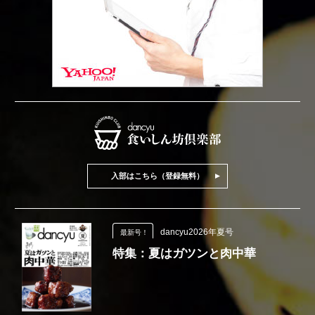
入部はこちら（登録無料）
dancyu2026年夏号
最新号！
特集：夏はガツンと肉中華