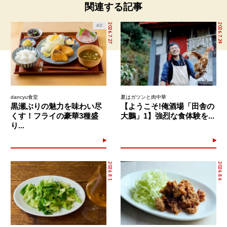
関連する記事
2026.7.27
2026.7.24
AD
dancyu食堂
夏はガツンと肉中華
黒瀬ぶりの魅力を味わい尽
【ようこそ!俺酒場「田舎の
くす！フライの豪華3種盛
大鵬」1】強烈な食体験を...
り...
2026.8.1
2026.8.6