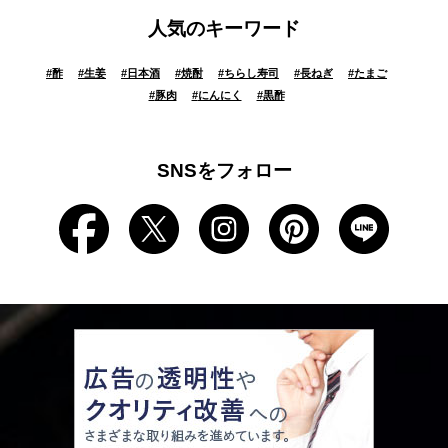
人気のキーワード
#
酢
#
生姜
#
日本酒
#
焼酎
#
ちらし寿司
#
長ねぎ
#
たまご
#
豚肉
#
にんにく
#
黒酢
SNSをフォロー