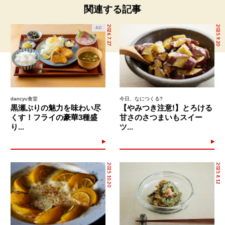
関連する記事
2026.7.27
2025.9.20
AD
dancyu食堂
今日、なにつくる?
黒瀬ぶりの魅力を味わい尽
【やみつき注意!】とろける
くす！フライの豪華3種盛
甘さのさつまいもスイー
り...
ツ...
2025.10.20
2025.8.12