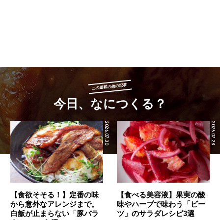
この連載の他の記事
今日、なにつくる？
2026.07.30
2026.07.28
【食欲そそる！】定番の味
【食べる美容液】果実の酸
から意外なアレンジまで。
味やハーブで味わう「ビー
白飯が止まらない「豚バラ
ツ」のサラダレシピ3選