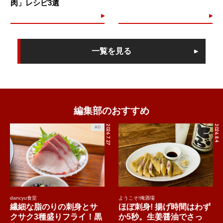
肉」レシピ3選
一覧を見る
編集部のおすすめ
2026.7.27
2026.8.4
AD
dancyu食堂
ようこそ!俺酒場
繊細な脂のりの刺身とサ
ほぼ刺身! 揚げ時間はわず
クサク3種盛りフライ！黒
か5秒。生姜醤油でさっ