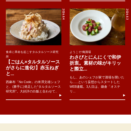
2026.8.4
2026.8.3
食卓に革命を起こすタルタルソース研究
ようこそ!俺酒場
わさびとにんにくで和伊
所
【ごはん×タルタルソース
折衷。素材の味がキリッ
がさらに進化!】赤玉ねぎ
と際立...
と...
もし、あのシェフが家で酒場を開いた
西麻布「No Code」の米澤文雄シェフ
ら......という妄想からスタートした
と、(勝手に)発足した“タルタルソース
WEB連載。3人目は、鎌倉「オステ
研究所”。大好評の白飯と合わせて..
リ...