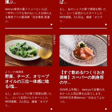
瀬ぶ...
ぱ...
dancyu食堂の夏メニューといえば、
もし、あのシェフが家で酒場を開いた
一年中いつでも旬のおいしさを味わえ
ら......という妄想からスタートした
る養殖ブリの最高峰「完全養殖 黒瀬
WEB連載。3人目は、鎌倉「オステ
ぶ..
リ...
2026.8.5
2026.7.31
【すぐ飲める!つくりおき
ようこそ!俺酒場
野菜、チーズ、オリーブ
酒肴】スーパーの刺身用
オイルの三位一体感に唸
のサ...
る!塩...
2026年上半期に、dancyuで反響の大
もし、あのシェフが家で酒場を開いた
きかった人気記事をお送りします。
ら......という妄想からスタートした
2026年日本酒dancyu「出会えてよか
WEB連載。3人目は、鎌倉「オステ
った...
リ...