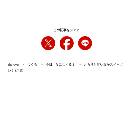
この記事をシェア
dancyu
つくる
今日、なにつくる？
とろりと甘い温かスイーツ
レシピ4選