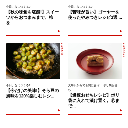
今日、なにつくる?
今日、なにつくる?
【秋の味覚を堪能!】スイー
【苦味が旨い】ゴーヤーを
ツからおつまみまで、柿
使ったやみつきレシピ3選 ...
を...
2026.5.11
2025.12.26
今日、なにつくる?
大晦日からでも間に合う!「ポリ袋おせ
【今だけの美味!】そら豆の
ち」
【爆速おせちレシピ】ポリ
風味を120%楽しむレシ...
袋に入れて漬け置く。芯ま
で...