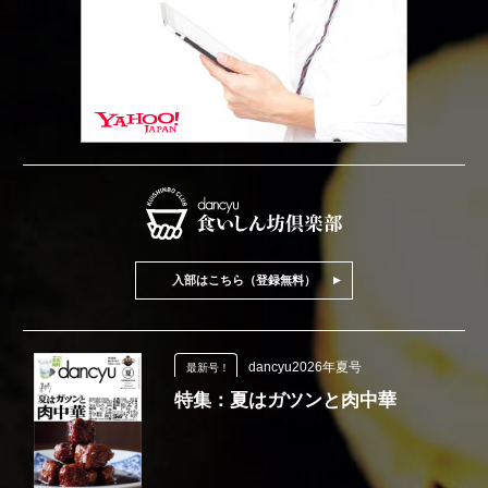
入部はこちら（登録無料）
dancyu2026年夏号
最新号！
特集：夏はガツンと肉中華