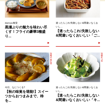
dancyu食堂
迷ったらこれ!失敗しない&間違いなくお
黒瀬ぶりの魅力を味わい尽
いし...
【迷ったらこれ!失敗しない
くす！フライの豪華3種盛
&間違いなくおいしい「ご...
り...
2025.10.20
2026.7.8
今日、なにつくる?
迷ったらこれ!失敗しない&間違いなくお
【秋の味覚を堪能!】スイー
いし...
【迷ったらこれ!失敗しない
ツからおつまみまで、柿
&間違いなくおいしい「キ...
を...