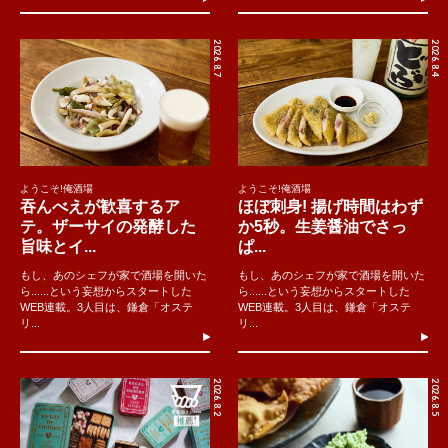
2026.8.7
2026.8.4
ようこそ!俺酒場
ようこそ!俺酒場
吞んべえが歓喜するア
ほぼ刺身! 揚げ時間はわず
テ。ザーサイの発酵した
か5秒。生姜醤油でさっ
旨味とイ...
ぱ...
もし、あのシェフが家で酒場を開いた
もし、あのシェフが家で酒場を開いた
ら......という妄想からスタートした
ら......という妄想からスタートした
WEB連載。3人目は、鎌倉「オステ
WEB連載。3人目は、鎌倉「オステ
リ...
リ...
2026.8.2
2026.8.5