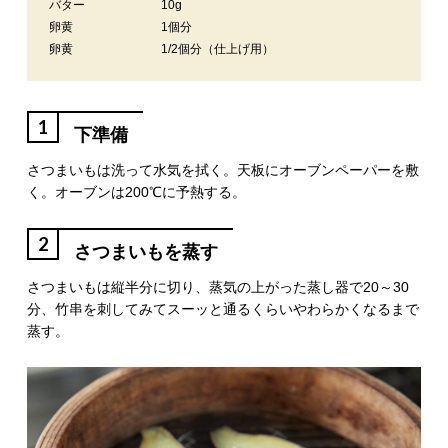
バター
10g
卵黄
1個分
卵黄
1/2個分（仕上げ用）
1
下準備
さつまいもは洗って水気を拭く。天板にオーブンペーパーを敷
く。オーブンは200℃に予熱する。
2
さつまいもを蒸す
さつまいもは縦半分に切り、蒸気の上がった蒸し器で20～30
分、竹串を刺してみてスーッと通るくらいやわらかくなるまで
蒸す。