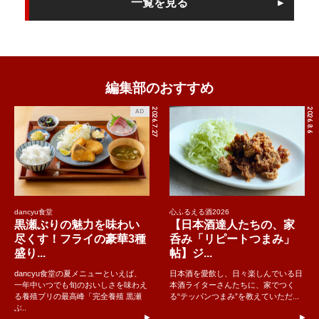
一覧を見る
編集部のおすすめ
2026.7.27
2026.8.6
AD
dancyu食堂
心ふるえる酒2026
黒瀬ぶりの魅力を味わい
【日本酒達人たちの、家
尽くす！フライの豪華3種
呑み「リピートつまみ」
盛り...
帖】ジ...
dancyu食堂の夏メニューといえば、
日本酒を愛飲し、日々楽しんでいる日
一年中いつでも旬のおいしさを味わえ
本酒ライターさんたちに、家でつく
る養殖ブリの最高峰「完全養殖 黒瀬
る“テッパンつまみ”を教えていただ...
ぶ..