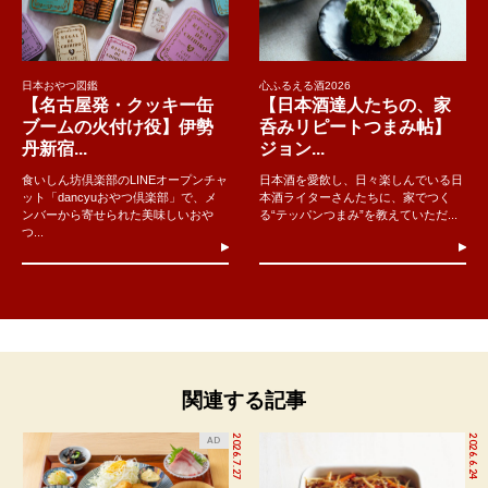
日本おやつ図鑑
心ふるえる酒2026
【名古屋発・クッキー缶
【日本酒達人たちの、家
ブームの火付け役】伊勢
呑みリピートつまみ帖】
丹新宿...
ジョン...
食いしん坊倶楽部のLINEオープンチャ
日本酒を愛飲し、日々楽しんでいる日
ット「dancyuおやつ倶楽部」で、メ
本酒ライターさんたちに、家でつく
ンバーから寄せられた美味しいおや
る“テッパンつまみ”を教えていただ...
つ...
関連する記事
2026.7.27
2026.6.24
AD