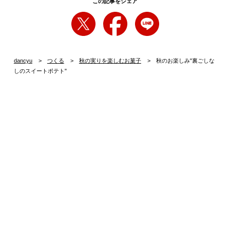
この記事をシェア
dancyu
つくる
秋の実りを楽しむお菓子
秋のお楽しみ"裏ごしな
しのスイートポテト"