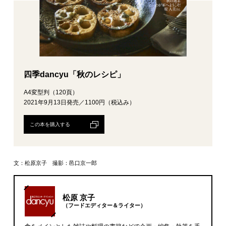
四季dancyu「秋のレシピ」
A4変型判（120頁）
2021年9月13日発売／1100円（税込み）
この本を購入する
文：松原京子 撮影：邑口京一郎
松原 京子
（フードエディター＆ライター）