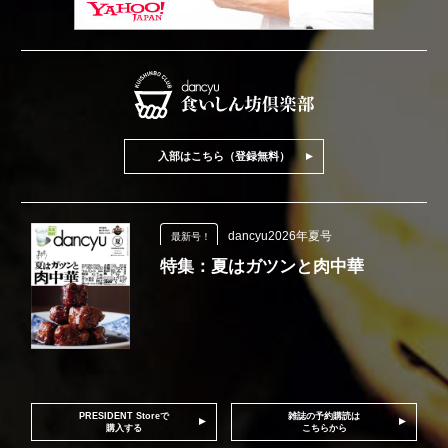
入部はこちら（登録無料）
dancyu2026年夏号
最新号！
特集：夏はガツンと肉中華
PRESIDENT Storeで
雑誌の予約購読は
購入する
こちらから