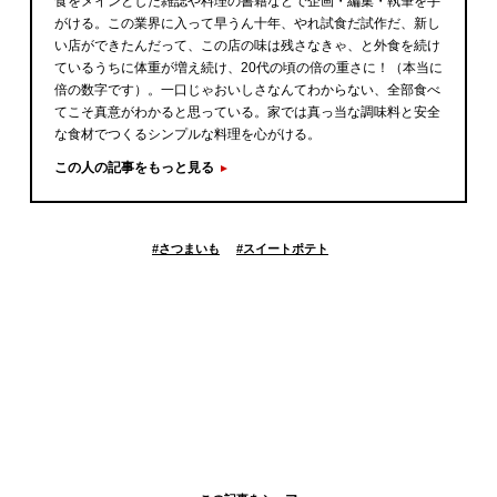
食をメインとした雑誌や料理の書籍などで企画・編集・執筆を手
がける。この業界に入って早うん十年、やれ試食だ試作だ、新し
い店ができたんだって、この店の味は残さなきゃ、と外食を続け
ているうちに体重が増え続け、20代の頃の倍の重さに！（本当に
倍の数字です）。一口じゃおいしさなんてわからない、全部食べ
てこそ真意がわかると思っている。家では真っ当な調味料と安全
な食材でつくるシンプルな料理を心がける。
この人の記事をもっと見る
#
さつまいも
#
スイートポテト