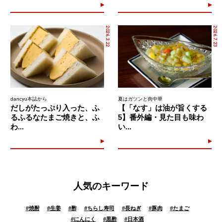
2026.3.22
2026.7.23
dancyu本誌から
夏はガツンと肉中華
だしがたっぷり入った、ふ
【「なす」は油が旨くする
るふるなたまご焼きと、ふ
5】番外編・見た目も味わ
わ...
い...
人気のキーワード
#
焼酎
#
生姜
#
酢
#
ちらし寿司
#
長ねぎ
#
豚肉
#
たまご
#
にんにく
#
黒酢
#
日本酒