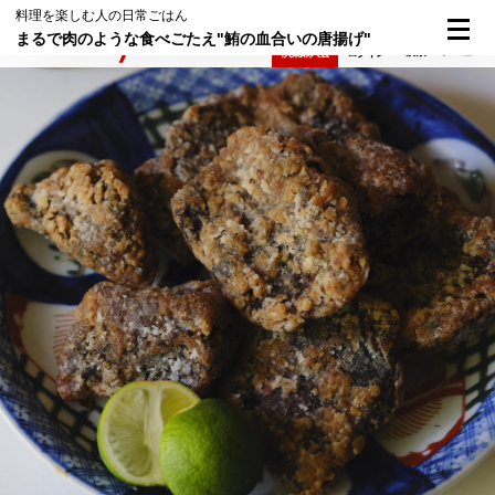
料理を楽しむ人の日常ごはん
まるで肉のような食べごたえ"鮪の血合いの唐揚げ"
検索
メニュー
倶楽部入会
ログイン