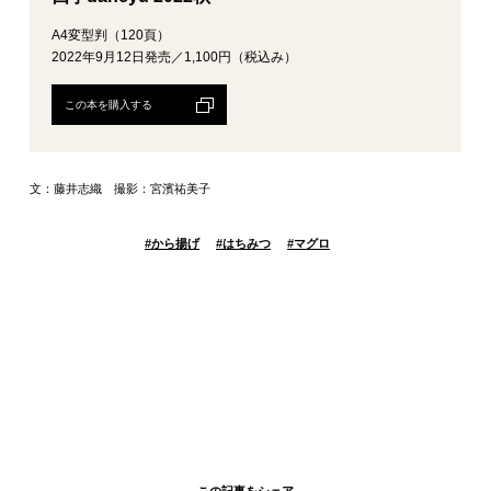
A4変型判（120頁）
2022年9月12日発売／1,100円（税込み）
この本を購入する
文：藤井志織 撮影：宮濱祐美子
#
から揚げ
#
はちみつ
#
マグロ