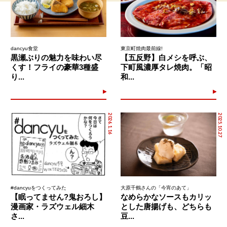
dancyu食堂
東京町焼肉最前線!
黒瀬ぶりの魅力を味わい尽
【五反野】白メシを呼ぶ、
くす！フライの豪華3種盛
下町風濃厚タレ焼肉。「昭
り...
和...
2026.1.16
2025.10.27
#dancyuをつくってみた
大原千鶴さんの「今宵のあて」
【眠ってません?鬼おろし】
なめらかなソースもカリッ
漫画家・ラズウェル細木
とした唐揚げも、どちらも
さ...
豆...