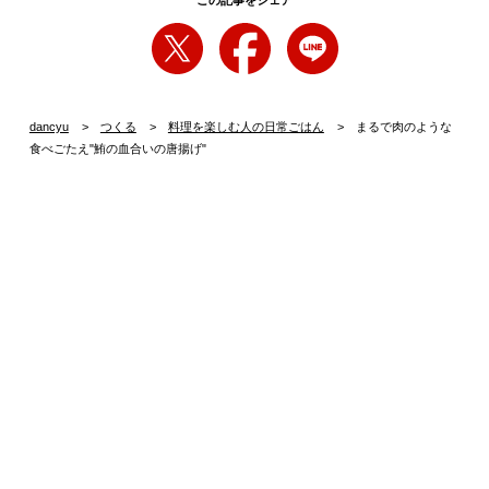
この記事をシェア
dancyu
つくる
料理を楽しむ人の日常ごはん
まるで肉のような
食べごたえ"鮪の血合いの唐揚げ"