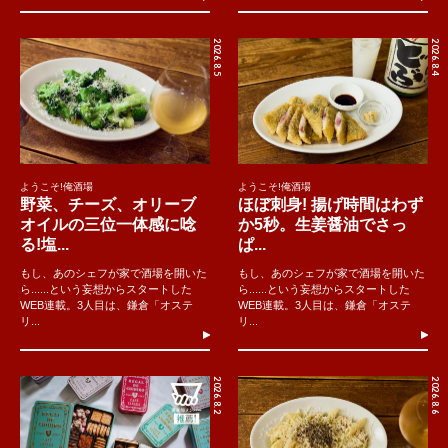
2026.8.5
2026.8.4
ようこそ!俺酒場
ようこそ!俺酒場
野菜、チーズ、オリーブ
ほぼ刺身! 揚げ時間はわず
オイルの三位一体感に唸
か5秒。生姜醤油でさっ
る!塩...
ぱ...
もし、あのシェフが家で酒場を開いた
もし、あのシェフが家で酒場を開いた
ら......という妄想からスタートした
ら......という妄想からスタートした
WEB連載。3人目は、鎌倉「オステ
WEB連載。3人目は、鎌倉「オステ
リ...
リ...
2026.8.2
2026.8.6