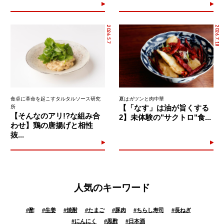
2026.5.7
2026.7.18
食卓に革命を起こすタルタルソース研究
夏はガツンと肉中華
【「なす」は油が旨くする
所
【そんなのアリ!?な組み合
2】未体験の"サクトロ"食...
わせ】鶏の唐揚げと相性
抜...
人気のキーワード
#
酢
#
生姜
#
焼酎
#
たまご
#
豚肉
#
ちらし寿司
#
長ねぎ
#
にんにく
#
黒酢
#
日本酒