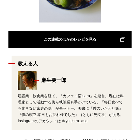
この連載のほかのレシピを見る
教える人
麻生要一郎
建設業、飲食業を経て、「カフェ＋宿 saro」を運営。現在は料
理家として活動する傍ら執筆業も手がけている。「毎日食べて
も飽きない家庭の味」がモットー。著書に『僕のいたわり飯』
『僕の献立 本日もお疲れ様でした』（ともに光文社）がある。
Instagramのアカウントは ＠yoichiro_aso