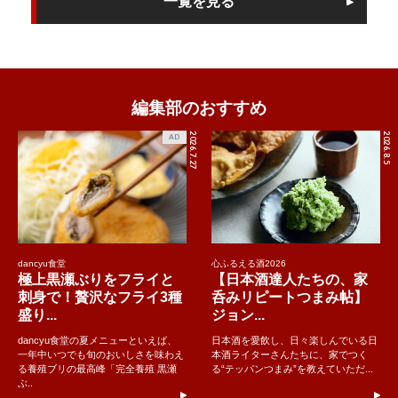
一覧を見る
編集部のおすすめ
2026.7.27
2026.8.5
AD
dancyu食堂
心ふるえる酒2026
極上黒瀬ぶりをフライと
【日本酒達人たちの、家
刺身で！贅沢なフライ3種
呑みリピートつまみ帖】
盛り...
ジョン...
dancyu食堂の夏メニューといえば、
日本酒を愛飲し、日々楽しんでいる日
一年中いつでも旬のおいしさを味わえ
本酒ライターさんたちに、家でつく
る養殖ブリの最高峰「完全養殖 黒瀬
る“テッパンつまみ”を教えていただ...
ぶ..