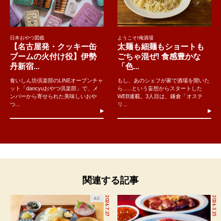
日本おやつ図鑑
ようこそ!俺酒場
【名古屋発・クッキー缶
太麺も細麺もショートも
ブームの火付け役】伊勢
ごちゃ混ぜ! 食感豊かな
丹新宿...
「色...
食いしん坊倶楽部のLINEオープンチャ
もし、あのシェフが家で酒場を開いた
ット「dancyuおやつ倶楽部」で、メ
ら......という妄想からスタートした
ンバーから寄せられた美味しいおや
WEB連載。3人目は、鎌倉「オステ
つ...
リ...
関連する記事
2026.7.27
2026.3.25
AD