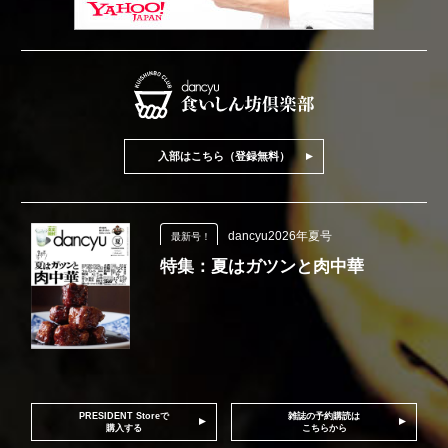
入部はこちら（登録無料）
dancyu2026年夏号
最新号！
特集：夏はガツンと肉中華
PRESIDENT Storeで
雑誌の予約購読は
購入する
こちらから