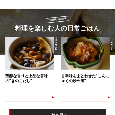
この連載の他の記事
料理を楽しむ人の日常ごはん
2023.11.04
2023.11.03
芳醇な香りと上品な旨味
甘辛味をまとわせた"こんに
の"きのこだし"
ゃくの炒め煮"