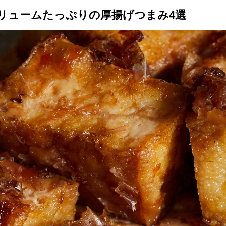
リュームたっぷりの厚揚げつまみ4選
トップ
プロが教えるレシピ
厳選！店探し
食のストーリー