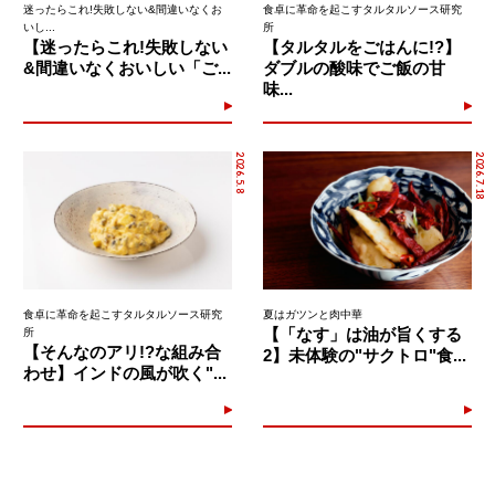
迷ったらこれ!失敗しない&間違いなくお
食卓に革命を起こすタルタルソース研究
いし...
所
【迷ったらこれ!失敗しない
【タルタルをごはんに!?】
&間違いなくおいしい「ご...
ダブルの酸味でご飯の甘
味...
2026.5.8
2026.7.18
食卓に革命を起こすタルタルソース研究
夏はガツンと肉中華
【「なす」は油が旨くする
所
【そんなのアリ!?な組み合
2】未体験の"サクトロ"食...
わせ】インドの風が吹く"...