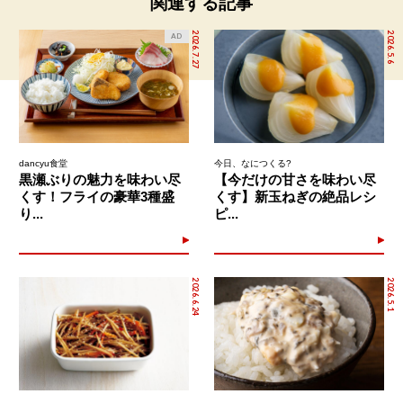
関連する記事
2026.7.27
2026.5.6
AD
dancyu食堂
今日、なにつくる?
黒瀬ぶりの魅力を味わい尽
【今だけの甘さを味わい尽
くす！フライの豪華3種盛
くす】新玉ねぎの絶品レシ
り...
ピ...
2026.6.24
2026.5.1