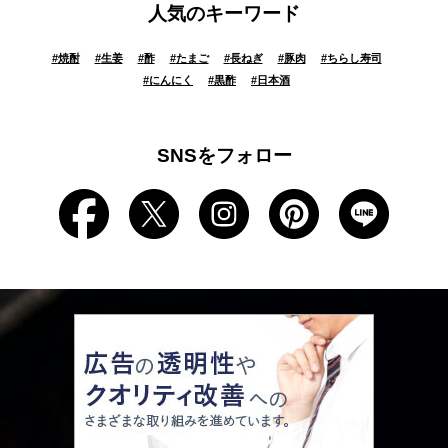
人気のキーワード
#
焼酎
#
生姜
#
酢
#
たまご
#
長ねぎ
#
豚肉
#
ちらし寿司
#
にんにく
#
黒酢
#
日本酒
SNSをフォロー