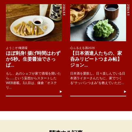
2026.8.4
2026.8.5
ようこそ!俺酒場
心ふるえる酒2026
ほぼ刺身! 揚げ時間はわず
【日本酒達人たちの、家
か5秒。生姜醤油でさっ
呑みリピートつまみ帖】
ぱ...
ジョン...
もし、あのシェフが家で酒場を開いた
日本酒を愛飲し、日々楽しんでいる日
ら......という妄想からスタートした
本酒ライターさんたちに、家でつく
WEB連載。3人目は、鎌倉「オステ
る“テッパンつまみ”を教えていただ...
リ...