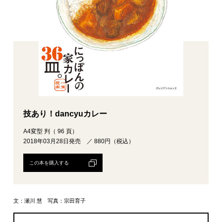
技あり！dancyuカレー
A4変型 判（ 96 頁）
2018年03月28日発売 ／ 880円（税込）
この本を購入する
文：瀬川 慧 写真：宗田育子