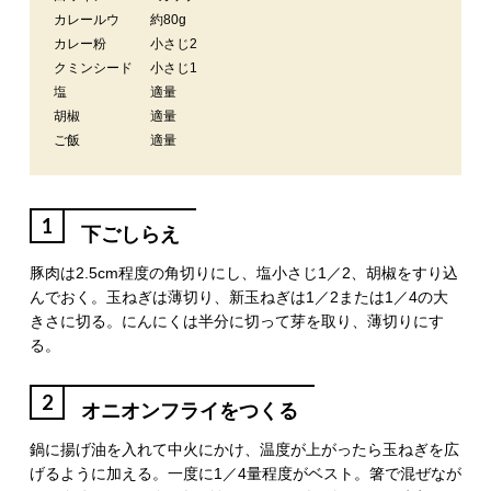
カレールウ
約80g
カレー粉
小さじ2
クミンシード
小さじ1
塩
適量
胡椒
適量
ご飯
適量
1
下ごしらえ
豚肉は2.5cm程度の角切りにし、塩小さじ1／2、胡椒をすり込
んでおく。玉ねぎは薄切り、新玉ねぎは1／2または1／4の大
きさに切る。にんにくは半分に切って芽を取り、薄切りにす
る。
2
オニオンフライをつくる
鍋に揚げ油を入れて中火にかけ、温度が上がったら玉ねぎを広
げるように加える。一度に1／4量程度がベスト。箸で混ぜなが