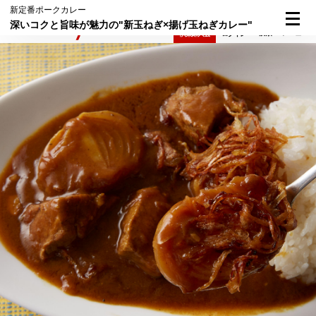
新定番ポークカレー
深いコクと旨味が魅力の"新玉ねぎ×揚げ玉ねぎカレー"
検索
メニュー
倶楽部入会
ログイン