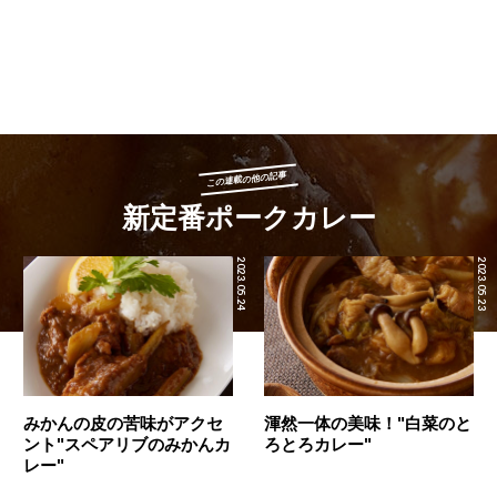
この連載の他の記事
新定番ポークカレー
2023.05.24
2023.05.23
みかんの皮の苦味がアクセ
渾然一体の美味！"白菜のと
ント"スペアリブのみかんカ
ろとろカレー"
レー"