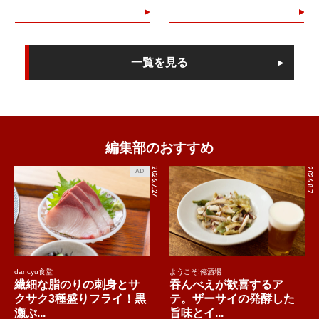
一覧を見る
編集部のおすすめ
2026.7.27
2026.8.7
AD
dancyu食堂
ようこそ!俺酒場
繊細な脂のりの刺身とサ
吞んべえが歓喜するア
クサク3種盛りフライ！黒
テ。ザーサイの発酵した
瀬ぶ...
旨味とイ...