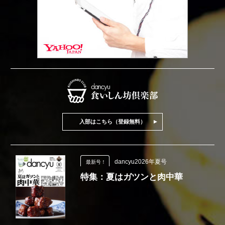
入部はこちら（登録無料）
dancyu2026年夏号
最新号！
特集：夏はガツンと肉中華