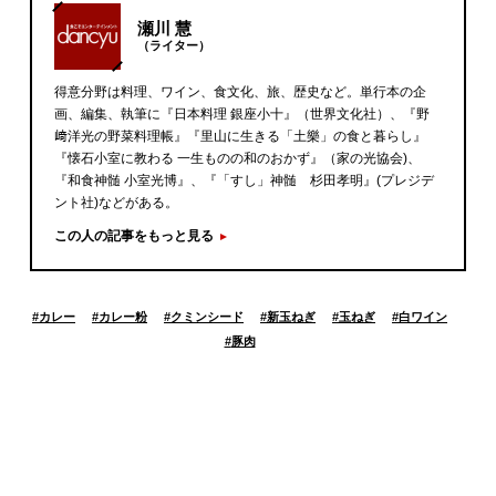
瀬川 慧
（ライター）
得意分野は料理、ワイン、食文化、旅、歴史など。単行本の企
画、編集、執筆に『日本料理 銀座小十』（世界文化社）、『野
﨑洋光の野菜料理帳』『里山に生きる「土樂」の食と暮らし』
『懐石小室に教わる 一生ものの和のおかず』（家の光協会)、
『和食神髄 小室光博』、『「すし」神髄 杉田孝明』(プレジデ
ント社)などがある。
この人の記事をもっと見る
#
カレー
#
カレー粉
#
クミンシード
#
新玉ねぎ
#
玉ねぎ
#
白ワイン
#
豚肉