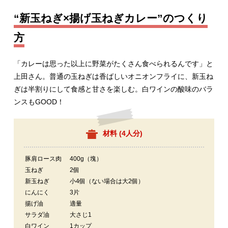
“新玉ねぎ×揚げ玉ねぎカレー”のつくり
方
「カレーは思った以上に野菜がたくさん食べられるんです」と
上田さん。普通の玉ねぎは香ばしいオニオンフライに、新玉ね
ぎは半割りにして食感と甘さを楽しむ。白ワインの酸味のバラ
ンスもGOOD！
材料 (
4人分
)
豚肩ロース肉
400g（塊）
玉ねぎ
2個
新玉ねぎ
小4個（ない場合は大2個）
にんにく
3片
揚げ油
適量
サラダ油
大さじ1
白ワイン
1カップ