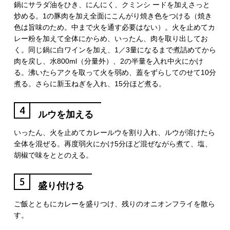
鍋にサラダ油をひき、にんにく、クミンシ ードを加えさっと
炒める。1の豚肉を加え全面にこんがり焼き色をつける（焼き
色は旨味のため。中まで火を通す必要はない）。火を止めてカ
レー粉を加えて全体にからめ、いったん、肉を取り出してお
く。同じ鍋に白ワインを加え、1／3量になるまで煮詰めてから
肉を戻し、水800ml（分量外）、2の半量を入れ中火にかけ
る。沸いたらアクを取って火を弱め、蓋をずらしてのせて10分
煮る。さらに新玉ねぎを入れ、15分ほど煮る。
4
ルウを加える
いったん、火を止めてカレールウを割り入れ、ルウが溶けたら
全体を混ぜる。再度弱火にかけ5分ほど混ぜながら煮て、塩、
胡椒で味をととのえる。
5
盛り付ける
ご飯とともにカレーを盛りつけ、残りのオニオンフライを散ら
す。