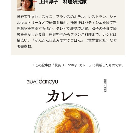
上田淳子 料理研究家
神戸市生まれ。スイス、フランスのホテル、レストラン、シャ
ルキュトリーなどで研鑽を積む。帰国後はパティシエを経て料
理教室を主宰するほか、テレビや雑誌で活躍。双子の子育て経
験を生かした食育、家庭料理からフランス料理まで、レシピは
幅広い。『かんたん仕込みですぐごはん』（世界文化社）など
著書多数。
※この記事は『技あり！dancyu カレー』に掲載したものです。