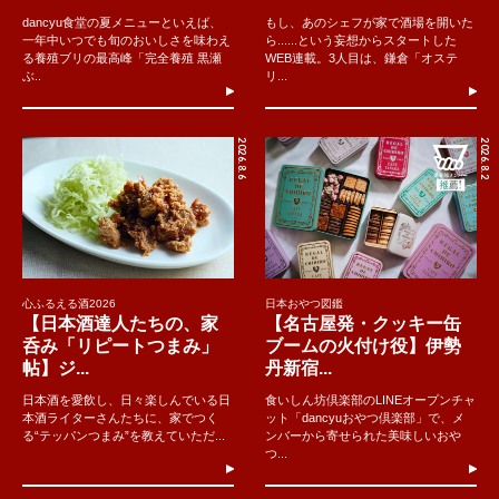
dancyu食堂の夏メニューといえば、
もし、あのシェフが家で酒場を開いた
一年中いつでも旬のおいしさを味わえ
ら......という妄想からスタートした
る養殖ブリの最高峰「完全養殖 黒瀬
WEB連載。3人目は、鎌倉「オステ
ぶ..
リ...
2026.8.6
2026.8.2
心ふるえる酒2026
日本おやつ図鑑
【日本酒達人たちの、家
【名古屋発・クッキー缶
呑み「リピートつまみ」
ブームの火付け役】伊勢
帖】ジ...
丹新宿...
日本酒を愛飲し、日々楽しんでいる日
食いしん坊倶楽部のLINEオープンチャ
本酒ライターさんたちに、家でつく
ット「dancyuおやつ倶楽部」で、メ
る“テッパンつまみ”を教えていただ...
ンバーから寄せられた美味しいおや
つ...