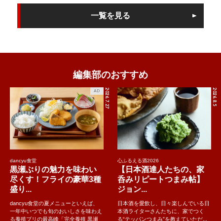
一覧を見る
編集部のおすすめ
2026.7.27
2026.8.5
AD
dancyu食堂
心ふるえる酒2026
黒瀬ぶりの魅力を味わい
【日本酒達人たちの、家
尽くす！フライの豪華3種
呑みリピートつまみ帖】
盛り...
ジョン...
dancyu食堂の夏メニューといえば、
日本酒を愛飲し、日々楽しんでいる日
一年中いつでも旬のおいしさを味わえ
本酒ライターさんたちに、家でつく
る養殖ブリの最高峰「完全養殖 黒瀬
る“テッパンつまみ”を教えていただ...