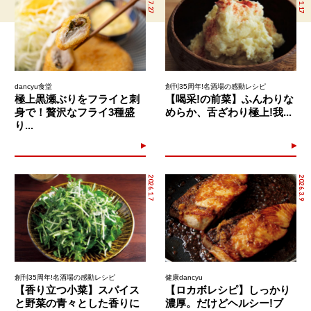
dancyu食堂
創刊35周年!名酒場の感動レシピ
極上黒瀬ぶりをフライと刺
【喝采!の前菜】ふんわりな
身で！贅沢なフライ3種盛
めらか、舌ざわり極上!我...
り...
2026.1.7
2026.3.9
創刊35周年!名酒場の感動レシピ
健康dancyu
【香り立つ小菜】スパイス
【ロカボレシピ】しっかり
と野菜の青々とした香りに
濃厚。だけどヘルシー!ブ