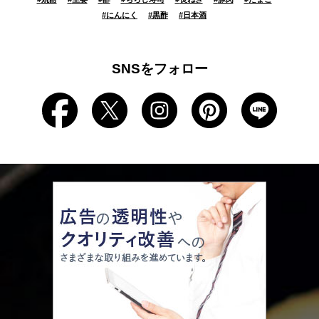
#
にんにく
#
黒酢
#
日本酒
SNSをフォロー