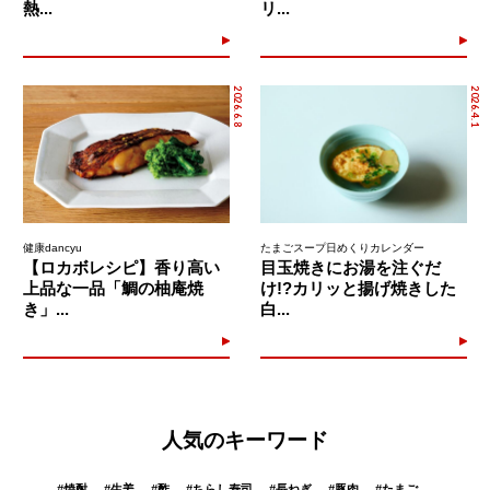
熱...
リ...
2026.6.8
2026.4.1
健康dancyu
たまごスープ日めくりカレンダー
【ロカボレシピ】香り高い
目玉焼きにお湯を注ぐだ
上品な一品「鯛の柚庵焼
け!?カリッと揚げ焼きした
き」...
白...
人気のキーワード
#
焼酎
#
生姜
#
酢
#
ちらし寿司
#
長ねぎ
#
豚肉
#
たまご