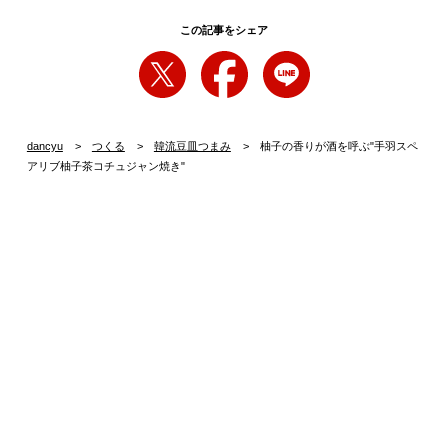
この記事をシェア
dancyu
つくる
韓流豆皿つまみ
柚子の香りが酒を呼ぶ"手羽スペ
アリブ柚子茶コチュジャン焼き"