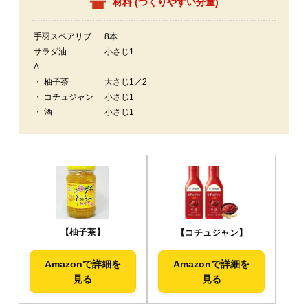
材料 (
つくりやすい分量
)
手羽スペアリブ
8本
サラダ油
小さじ1
A
・ 柚子茶
大さじ1／2
・ コチュジャン
小さじ1
・ 酒
小さじ1
【柚子茶】
【コチュジャン】
Amazonで詳細を
Amazonで詳細を
見る
見る