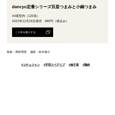
dancyu定番シリーズ豆皿つまみと小鍋つまみ
A4変型判（120頁）
2022年12月16日発売 880円（税込み）
この本を購入する
取材：岡村理恵 撮影：鈴木泰介
#
コチュジャン
#
手羽スペアリブ
#
柚子茶
#
鶏肉