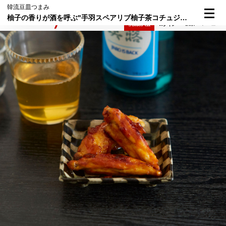
韓流豆皿つまみ
柚子の香りが酒を呼ぶ"手羽スペアリブ柚子茶コチュジャン焼き"
検索
メニュー
倶楽部入会
ログイン