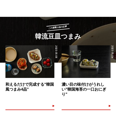
この連載の他の記事
韓流豆皿つまみ
2023.05.08
2023.05.06
和えるだけで完成する"韓国
濃い目の味付けがうれし
風つまみ4品"
い"韓国海苔の一口おにぎ
り"