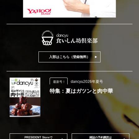
入部はこちら（登録無料）
dancyu2026年夏号
最新号！
特集：夏はガツンと肉中華
PRESIDENT Storeで
雑誌の予約購読は