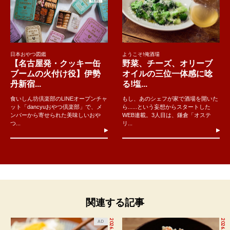
日本おやつ図鑑
ようこそ!俺酒場
【名古屋発・クッキー缶
野菜、チーズ、オリーブ
ブームの火付け役】伊勢
オイルの三位一体感に唸
丹新宿...
る!塩...
食いしん坊倶楽部のLINEオープンチャ
もし、あのシェフが家で酒場を開いた
ット「dancyuおやつ倶楽部」で、メ
ら......という妄想からスタートした
ンバーから寄せられた美味しいおや
WEB連載。3人目は、鎌倉「オステ
つ...
リ...
関連する記事
2026.7.27
2026.1.17
AD