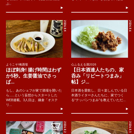
ぶ..
2026.8.4
2026.8.6
ようこそ!俺酒場
心ふるえる酒2026
ほぼ刺身! 揚げ時間はわず
【日本酒達人たちの、家
か5秒。生姜醤油でさっ
呑み「リピートつまみ」
ぱ...
帖】ジ...
もし、あのシェフが家で酒場を開いた
日本酒を愛飲し、日々楽しんでいる日
ら......という妄想からスタートした
本酒ライターさんたちに、家でつく
WEB連載。3人目は、鎌倉「オステ
る“テッパンつまみ”を教えていただ...
リ...
2026.8.2
2026.8.5