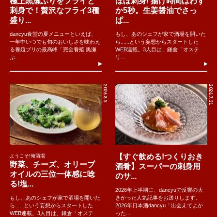
極上黒瀬ぶりをフライと
ほぼ刺身! 揚げ時間はわず
刺身で！贅沢なフライ3種
か5秒。生姜醤油でさっ
盛り...
ぱ...
dancyu食堂の夏メニューといえば、
もし、あのシェフが家で酒場を開いた
一年中いつでも旬のおいしさを味わえ
ら......という妄想からスタートした
る養殖ブリの最高峰「完全養殖 黒瀬
WEB連載。3人目は、鎌倉「オステ
ぶ..
リ...
2026.8.5
2026.7.31
【すぐ飲める!つくりおき
ようこそ!俺酒場
野菜、チーズ、オリーブ
酒肴】スーパーの刺身用
オイルの三位一体感に唸
のサ...
る!塩...
2026年上半期に、dancyuで反響の大
もし、あのシェフが家で酒場を開いた
きかった人気記事をお送りします。
ら......という妄想からスタートした
2026年日本酒dancyu「出会えてよか
WEB連載。3人目は、鎌倉「オステ
った...