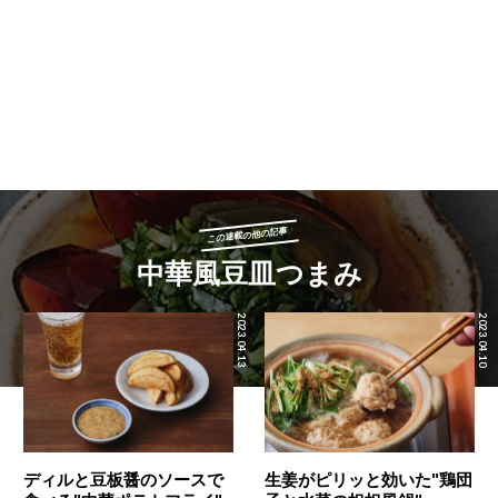
この連載の他の記事
中華風豆皿つまみ
2023.04.13
2023.04.10
ディルと豆板醤のソースで
生姜がピリッと効いた"鶏団