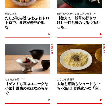
焼酎の教室
私の行きつけ~住む町の旨い店案内~
だしが沁み旨!ふわふわトロ
【教えて、浅草の行きつ
トロで、食感が夢見心地
け】手打ち麺のつるつるむ
な...
っち...
2026.2.15
2026.8.6
心ふるえる酒2026
ようこそ!俺酒場
【ゲストも喜ぶユニークな
太麺も細麺もショートもご
小菜】豆腐の衣はなめらか
ちゃ混ぜ! 食感豊かな「色...
で...