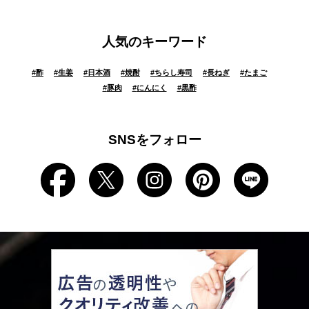
人気のキーワード
#
酢
#
生姜
#
日本酒
#
焼酎
#
ちらし寿司
#
長ねぎ
#
たまご
#
豚肉
#
にんにく
#
黒酢
SNSをフォロー