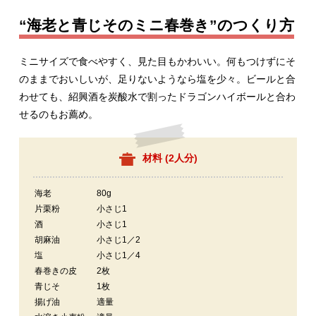
“海老と青じそのミニ春巻き”のつくり方
ミニサイズで食べやすく、見た目もかわいい。何もつけずにそ
のままでおいしいが、足りないようなら塩を少々。ビールと合
わせても、紹興酒を炭酸水で割ったドラゴンハイボールと合わ
せるのもお薦め。
材料 (
2人分
)
海老
80g
片栗粉
小さじ1
酒
小さじ1
胡麻油
小さじ1／2
塩
小さじ1／4
春巻きの皮
2枚
青じそ
1枚
揚げ油
適量