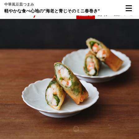
中華風豆皿つまみ
軽やかな食べ心地の"海老と青じそのミニ春巻き"
検索
メニュー
倶楽部入会
ログイン