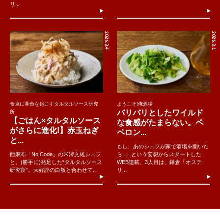
リ...
2026.8.4
2026.8.1
食卓に革命を起こすタルタルソース研究
ようこそ!俺酒場
バリバリとしたワイルド
所
【ごはん×タルタルソース
な食感がたまらない。ペ
がさらに進化!】赤玉ねぎ
ペロン...
と...
もし、あのシェフが家で酒場を開いた
西麻布「No Code」の米澤文雄シェフ
ら......という妄想からスタートした
と、(勝手に)発足した“タルタルソース
WEB連載。3人目は、鎌倉「オステ
研究所”。大好評の白飯と合わせて..
リ...