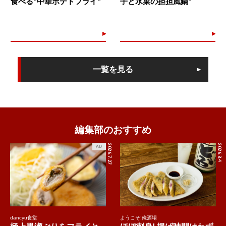
食べる"中華ポテトフライ"
子と水菜の担担風鍋"
一覧を見る
編集部のおすすめ
2026.7.27
2026.8.4
AD
dancyu食堂
ようこそ!俺酒場