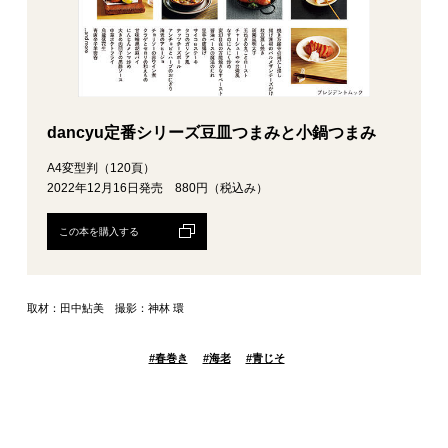
dancyu定番シリーズ豆皿つまみと小鍋つまみ
A4変型判（120頁）
2022年12月16日発売 880円（税込み）
この本を購入する
取材：田中鮎美 撮影：神林 環
#
春巻き
#
海老
#
青じそ