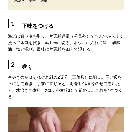
水溶き小麦粉
適量
1
下味をつける
海老は背ワタを取り、片栗粉適量（分量外）でもんでからよく
洗って水気を拭き、幅1cmに切る。ボウルに入れて酒 、胡麻
油、塩と混ぜ、最後に片栗粉を加えて混ぜる。
2
巻く
春巻きの皮はそれぞれ斜め2等分（三角形）に切る。長い辺を
下にして置き、手前に青じそと、海老1／4量をのせて巻いた
ら、水溶き小麦粉（水1：小麦粉1）で留める。これを4本つく
る。