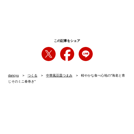
この記事をシェア
dancyu
つくる
中華風豆皿つまみ
軽やかな食べ心地の"海老と青
じそのミニ春巻き"