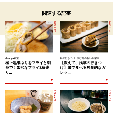
関連する記事
2026.7.27
2025.11.6
AD
dancyu食堂
私の行きつけ~住む町の旨い店案内~
極上黒瀬ぶりをフライと刺
【教えて、浅草の行きつ
身で！贅沢なフライ3種盛
け】箸で食べる独創的なガ
り...
レッ...
2026.6.22
2025.10.31