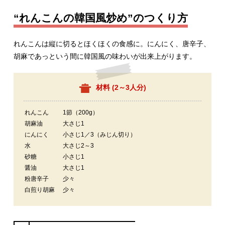
“れんこんの韓国風炒め”のつくり方
れんこんは縦に切るとほくほくの食感に。にんにく、唐辛子、
胡麻であっという間に韓国風の味わいが出来上がります。
材料 (
2～3人分
)
れんこん
1節（200g）
胡麻油
大さじ1
にんにく
小さじ1／3（みじん切り）
水
大さじ2～3
砂糖
小さじ1
醤油
大さじ1
粉唐辛子
少々
白煎り胡麻
少々