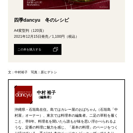
四季dancyu 冬のレシピ
A4変型判（120頁）
2021年12月15日発売／1,100円（税込）
この本を購入する
文：中村裕子 写真：原ヒデトシ
中村 裕子
（編集者）
沖縄県・石垣島在住。島ではカレー屋のおばちゃん（石垣島「中
村屋」オーナー）、東京では料理本の編集者。二足の草鞋を履く
こと、早8年。料理名を聞いたら誰もが味を思い浮かべられるよ
うな、定番の料理に魅力を感じ、「基本の料理」のページをつく