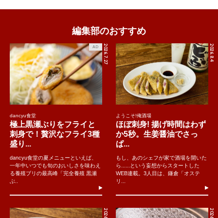
編集部のおすすめ
2026.7.27
2026.8.4
AD
dancyu食堂
ようこそ!俺酒場
極上黒瀬ぶりをフライと
ほぼ刺身! 揚げ時間はわず
刺身で！贅沢なフライ3種
か5秒。生姜醤油でさっ
盛り...
ぱ...
dancyu食堂の夏メニューといえば、
もし、あのシェフが家で酒場を開いた
一年中いつでも旬のおいしさを味わえ
ら......という妄想からスタートした
る養殖ブリの最高峰「完全養殖 黒瀬
WEB連載。3人目は、鎌倉「オステ
ぶ..
リ...
2026.8.5