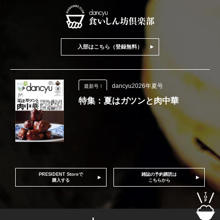
入部はこちら（登録無料）
dancyu2026年夏号
最新号！
特集：夏はガツンと肉中華
PRESIDENT Storeで
雑誌の予約購読は
購入する
こちらから