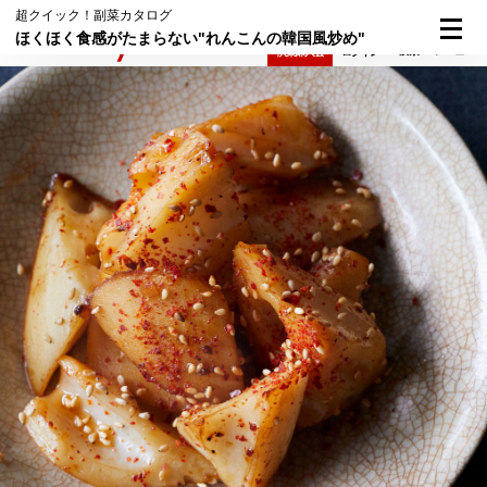
超クイック！副菜カタログ
ほくほく食感がたまらない"れんこんの韓国風炒め"
検索
メニュー
倶楽部入会
ログイン