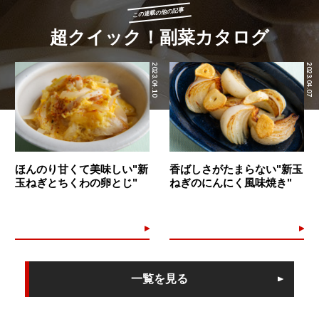
この連載の他の記事
超クイック！副菜カタログ
2023.04.10
2023.04.07
ほんのり甘くて美味しい"新
香ばしさがたまらない"新玉
玉ねぎとちくわの卵とじ"
ねぎのにんにく風味焼き"
一覧を見る