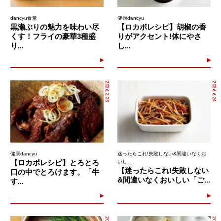
dancyu食堂
健康dancyu
黒瀬ぶりの魅力を味わい尽
【ロカボレシピ】胡椒の香
くす！フライの豪華3種盛
りがアクセント!体にやさ
り...
し...
2026.2.23
2026.6.24
健康dancyu
迷ったらこれ!失敗しない&間違いなくお
【ロカボレシピ】とろとろ
いし...
【迷ったらこれ!失敗しない
口の中でとろけます。「牛
&間違いなくおいしい「ご...
す...