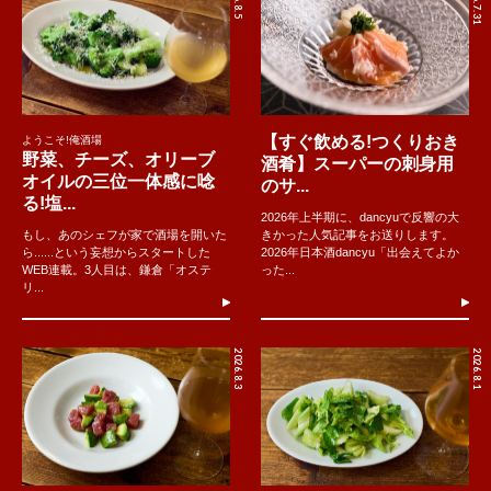
2026.7.31
【すぐ飲める!つくりおき
ようこそ!俺酒場
野菜、チーズ、オリーブ
酒肴】スーパーの刺身用
オイルの三位一体感に唸
のサ...
る!塩...
2026年上半期に、dancyuで反響の大
もし、あのシェフが家で酒場を開いた
きかった人気記事をお送りします。
ら......という妄想からスタートした
2026年日本酒dancyu「出会えてよか
WEB連載。3人目は、鎌倉「オステ
った...
リ...
2026.8.3
2026.8.1