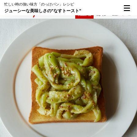
忙しい時の強い味方「のっけパン」レシピ
ジューシーな美味しさの"なすトースト"
検索
メニュー
倶楽部入会
ログイン