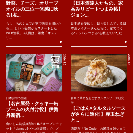
野菜、チーズ、オリーブ
【日本酒達人たちの、家
オイルの三位一体感に唸
呑みリピートつまみ帖】
る!塩...
ジョン...
もし、あのシェフが家で酒場を開いた
日本酒を愛飲し、日々楽しんでいる日
ら......という妄想からスタートした
本酒ライターさんたちに、家でつく
WEB連載。3人目は、鎌倉「オステ
る“テッパンつまみ”を教えていただ...
リ...
2026.8.2
2026.8.4
日本おやつ図鑑
食卓に革命を起こすタルタルソース研究
【名古屋発・クッキー缶
所
【ごはん×タルタルソース
ブームの火付け役】伊勢
がさらに進化!】赤玉ねぎ
丹新宿...
と...
食いしん坊倶楽部のLINEオープンチャ
ット「dancyuおやつ倶楽部」で、メ
西麻布「No Code」の米澤文雄シェフ