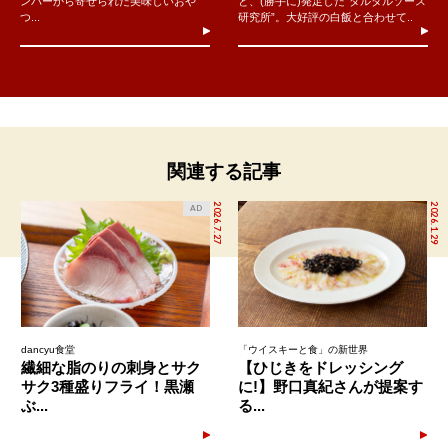
ンバーから寄せられた美味しいおや
と、(勝手に)発足した“タルタルソース
つ...
研究所”。大好評の白飯と合わせて..
関連する記事
2026.7.27
2026.1.29
AD
dancyu食堂
「ウイスキーと食」の新世界
繊細な脂のりの刺身とサク
【ひじきをドレッシング
サク3種盛りフライ！黒瀬
に!】野口真紀さんが提案す
ぶ...
る...