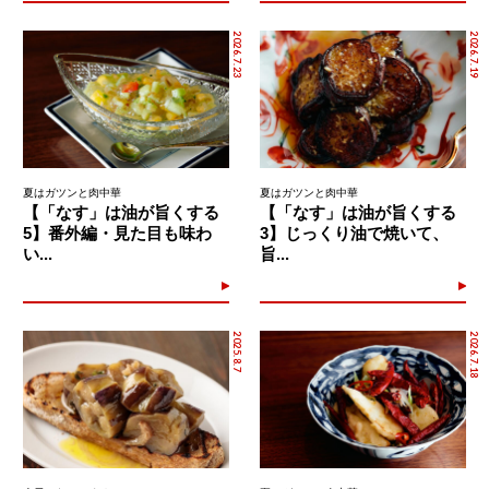
2026.7.23
2026.7.19
夏はガツンと肉中華
夏はガツンと肉中華
【「なす」は油が旨くする
【「なす」は油が旨くする
5】番外編・見た目も味わ
3】じっくり油で焼いて、
い...
旨...
2025.8.7
2026.7.18