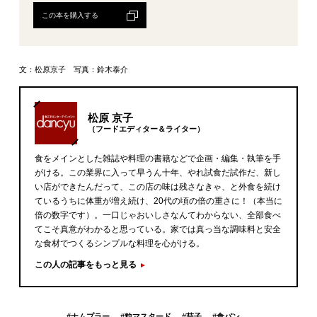
この本を購入する
文：松原京子 写真：鈴木泰介
松原 京子
（フードエディター＆ライター）
食をメインとした雑誌や料理の書籍などで企画・編集・執筆を手
がける。この業界に入って早うん十年、やれ試食だ試作だ、新し
い店ができたんだって、この店の味は残さなきゃ、と外食を続け
ているうちに体重が増え続け、20代の頃の倍の重さに！（本当に
倍の数字です）。一口じゃおいしさなんてわからない、全部食べ
てこそ真意がわかると思っている。家では真っ当な調味料と安全
な食材でつくるシンプルな料理を心がける。
この人の記事をもっと見る
#
ナムプラー
#
粒マスタード
#
茄子
#
食パン