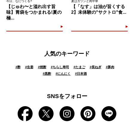
今日、なにつくる?
夏はガツンと肉中華
【じゅわ〜と溢れ出す旨
【「なす」は油が旨くする
味】胃袋をつかまれる!夏の
2】未体験の"サクトロ"食...
極...
人気のキーワード
#
酢
#
生姜
#
焼酎
#
ちらし寿司
#
たまご
#
長ねぎ
#
豚肉
#
黒酢
#
にんにく
#
日本酒
SNSをフォロー