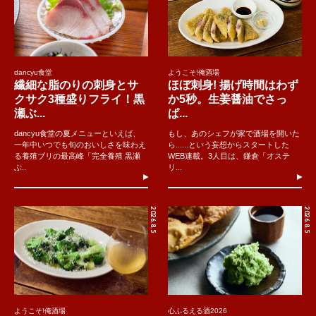
dancyu食堂
ようこそ!俺酒場
繊細な脂のりの刺身とサ
ほぼ刺身! 揚げ時間はわず
クサク3種盛りフライ！黒
か5秒。生姜醤油でさっ
瀬ぶ...
ぱ...
dancyu食堂の夏メニューといえば、
もし、あのシェフが家で酒場を開いた
一年中いつでも旬のおいしさを味わえ
ら......という妄想からスタートした
る養殖ブリの最高峰「完全養殖 黒瀬
WEB連載。3人目は、鎌倉「オステ
ぶ..
リ...
2026.8.5
2026.8.5
ようこそ!俺酒場
心ふるえる酒2026