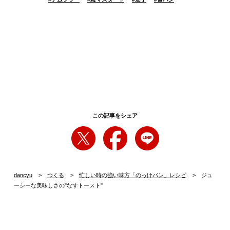
この記事をシェア
dancyu
つくる
忙しい時の強い味方「のっけパン」レシピ
ジュ
ーシーな美味しさの"なすトースト"