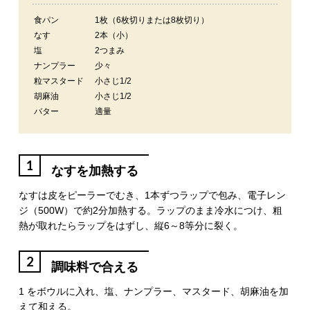
食パン
1枚（6枚切りまたは8枚切り）
なす
2本（小）
塩
2つまみ
ナンプラー
少々
粒マスタード
小さじ1/2
胡麻油
小さじ1/2
バター
適量
1
なすを加熱する
なすは皮をピーラーでむき、1本ずつラップで包み、電子レン
ジ（500W）で約2分加熱する。ラップのまま冷水につけ、粗
熱が取れたらラップをはずし、縦6～8等分に裂く。
2
調味料で合える
1 をボウルに入れ、塩、ナンプラー、マスタード、胡麻油を加
えて和える。