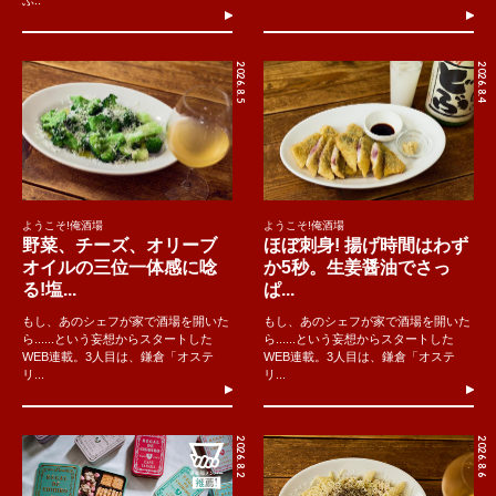
ぶ..
2026.8.5
2026.8.4
ようこそ!俺酒場
ようこそ!俺酒場
野菜、チーズ、オリーブ
ほぼ刺身! 揚げ時間はわず
オイルの三位一体感に唸
か5秒。生姜醤油でさっ
る!塩...
ぱ...
もし、あのシェフが家で酒場を開いた
もし、あのシェフが家で酒場を開いた
ら......という妄想からスタートした
ら......という妄想からスタートした
WEB連載。3人目は、鎌倉「オステ
WEB連載。3人目は、鎌倉「オステ
リ...
リ...
2026.8.2
2026.8.6