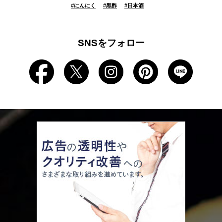
#
にんにく
#
黒酢
#
日本酒
SNSをフォロー