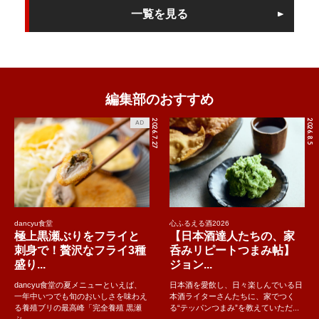
一覧を見る
編集部のおすすめ
2026.7.27
2026.8.5
AD
dancyu食堂
心ふるえる酒2026
極上黒瀬ぶりをフライと
【日本酒達人たちの、家
刺身で！贅沢なフライ3種
呑みリピートつまみ帖】
盛り...
ジョン...
dancyu食堂の夏メニューといえば、
日本酒を愛飲し、日々楽しんでいる日
一年中いつでも旬のおいしさを味わえ
本酒ライターさんたちに、家でつく
る養殖ブリの最高峰「完全養殖 黒瀬
る“テッパンつまみ”を教えていただ...