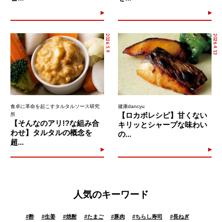
2026.5.9
2026.4.13
食卓に革命を起こすタルタルソース研究
健康dancyu
【ロカボレシピ】甘くない
所
【そんなのアリ!?な組み合
キリッとシャープな味わい
わせ】タルタルの概念を
の...
超...
人気のキーワード
#
酢
#
生姜
#
焼酎
#
たまご
#
豚肉
#
ちらし寿司
#
長ねぎ