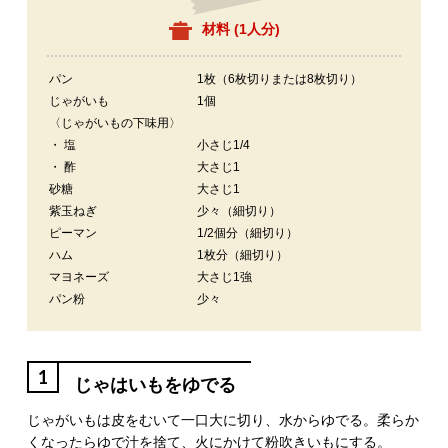
材料 (
1人分
)
パン
1枚（6枚切りまたは8枚切り）
じゃがいも
1個
〈じゃがいもの下味用〉
・ 塩
小さじ1/4
・ 酢
大さじ1
砂糖
大さじ1
紫玉ねぎ
少々（細切り）
ピーマン
1/2個分（細切り）
ハム
1枚分（細切り）
マヨネーズ
大さじ1強
パン粉
少々
1
じゃはいもをゆでる
じゃがいもは皮をむいて一口大に切り、水からゆでる。柔らか
くなったらゆで汁を捨て、火にかけて粉吹きいもにする。