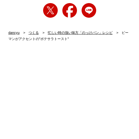
dancyu
つくる
忙しい時の強い味方「のっけパン」レシピ
ピー
マンがアクセントの"ポテサラトースト"