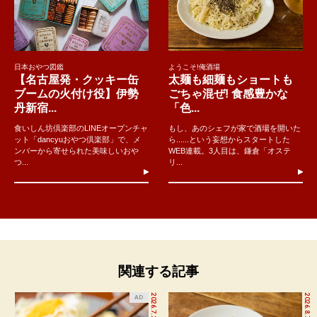
日本おやつ図鑑
ようこそ!俺酒場
【名古屋発・クッキー缶
太麺も細麺もショートも
ブームの火付け役】伊勢
ごちゃ混ぜ! 食感豊かな
丹新宿...
「色...
食いしん坊倶楽部のLINEオープンチャ
もし、あのシェフが家で酒場を開いた
ット「dancyuおやつ倶楽部」で、メ
ら......という妄想からスタートした
ンバーから寄せられた美味しいおや
WEB連載。3人目は、鎌倉「オステ
つ...
リ...
関連する記事
2026.7.27
2026.8.7
AD