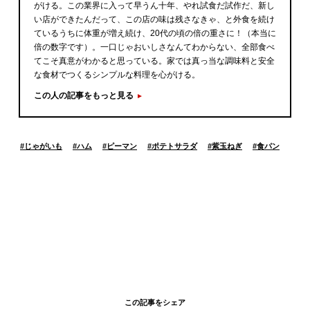
がける。この業界に入って早うん十年、やれ試食だ試作だ、新し
い店ができたんだって、この店の味は残さなきゃ、と外食を続け
ているうちに体重が増え続け、20代の頃の倍の重さに！（本当に
倍の数字です）。一口じゃおいしさなんてわからない、全部食べ
てこそ真意がわかると思っている。家では真っ当な調味料と安全
な食材でつくるシンプルな料理を心がける。
この人の記事をもっと見る
#
じゃがいも
#
ハム
#
ピーマン
#
ポテトサラダ
#
紫玉ねぎ
#
食パン
この記事をシェア