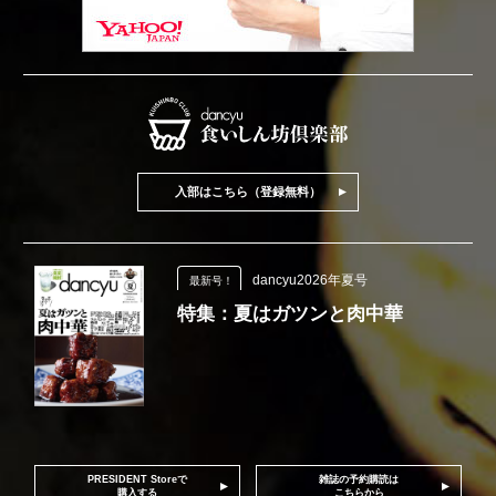
入部はこちら（登録無料）
dancyu2026年夏号
最新号！
特集：夏はガツンと肉中華
PRESIDENT Storeで
雑誌の予約購読は
購入する
こちらから