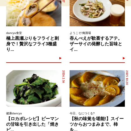
dancyu食堂
ようこそ!俺酒場
極上黒瀬ぶりをフライと刺
吞んべえが歓喜するアテ。
身で！贅沢なフライ3種盛
ザーサイの発酵した旨味と
り...
イ...
2026.2.16
2025.10.20
健康dancyu
今日、なにつくる?
【ロカボレシピ】ピーマン
【秋の味覚を堪能!】スイー
の甘味を引き出した「焼き
ツからおつまみまで、柿
ピ...
を...