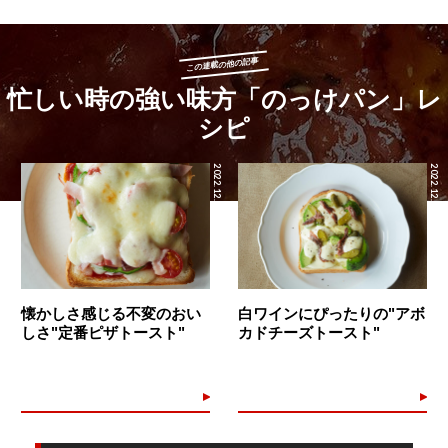
この連載の他の記事
忙しい時の強い味方「のっけパン」レ
シピ
2022.12.30
2022.12.28
懐かしさ感じる不変のおい
白ワインにぴったりの"アボ
しさ"定番ピザトースト"
カドチーズトースト"