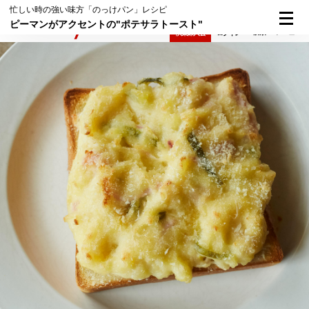
忙しい時の強い味方「のっけパン」レシピ
ピーマンがアクセントの"ポテサラトースト"
検索
メニュー
倶楽部入会
ログイン