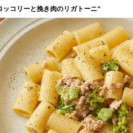
ロッコリーと挽き肉のリガトーニ"
トップ
プロが教えるレシピ
厳選！店探し
食のストーリー