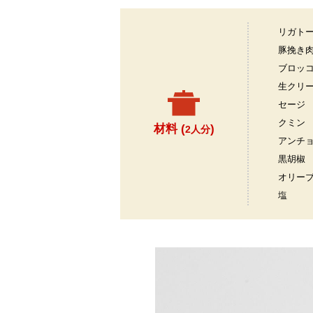
リガト
豚挽き
ブロッ
生クリ
セージ
クミン
材料 (
)
2人分
アンチ
黒胡椒
オリー
塩