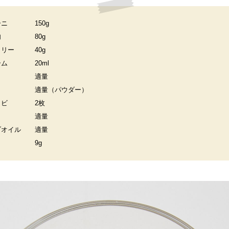
ーニ
150g
肉
80g
コリー
40g
ーム
20ml
適量
適量（パウダー）
ョビ
2枚
適量
ブオイル
適量
9g