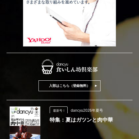
入部はこちら（登録無料）
dancyu2026年夏号
最新号！
特集：夏はガツンと肉中華