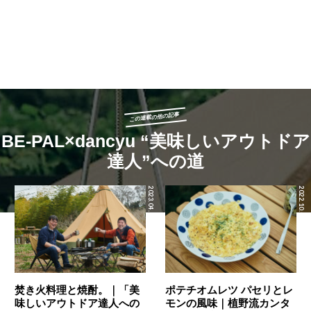
この連載の他の記事
BE-PAL×dancyu “美味しいアウトドア
達人”への道
2023.04.12
2022.10.06
焚き火料理と焼酎。｜「美
ポテチオムレツ パセリとレ
味しいアウトドア達人への
モンの風味｜植野流カンタ