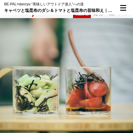
BE-PAL×dancyu “美味しいアウトドア達人”への道
キャベツと塩昆布のダシ＆トマトと塩昆布の旨味和え｜植野流カンタンつまみ①
検索
メニュー
倶楽部入会
ログイン