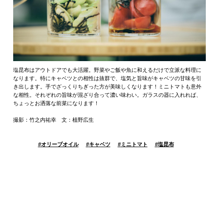
塩昆布はアウトドアでも大活躍。野菜やご飯や魚に和えるだけで立派な料理に
なります。特にキャベツとの相性は抜群で、塩気と旨味がキャベツの甘味を引
き出します。手でざっくりちぎった方が美味しくなります！ミニトマトも意外
な相性。それぞれの旨味が混ざり合って濃い味わい。ガラスの器に入れれば、
ちょっとお洒落な前菜になります！
撮影：竹之内祐幸 文：植野広生
#
オリーブオイル
#
キャベツ
#
ミニトマト
#
塩昆布