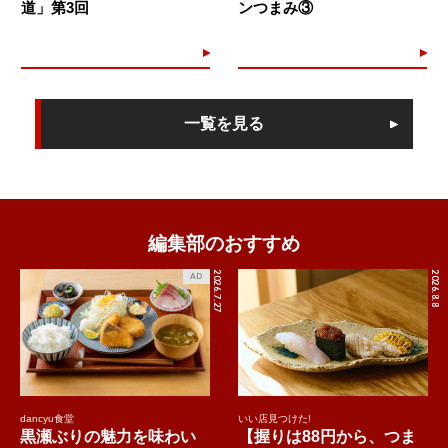
道」第3回
ンつまみ③
一覧を見る
編集部のおすすめ
2026.7.27
2026.8.8
AD
dancyu食堂
いい店見つけた!
黒瀬ぶりの魅力を味わい
【握りは88円から、つま