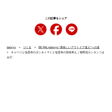
この記事をシェア
dancyu
つくる
BE-PAL×dancyu “美味しいアウトドア達人”への道
キャベツと塩昆布のダシ＆トマトと塩昆布の旨味和え｜植野流カンタンつま
み①