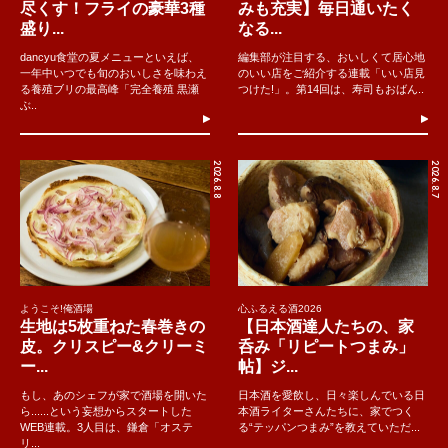
尽くす！フライの豪華3種
みも充実】毎日通いたく
盛り...
なる...
dancyu食堂の夏メニューといえば、
編集部が注目する、おいしくて居心地
一年中いつでも旬のおいしさを味わえ
のいい店をご紹介する連載「いい店見
る養殖ブリの最高峰「完全養殖 黒瀬
つけた!」。第14回は、寿司もおばん..
ぶ..
2026.8.8
2026.8.7
ようこそ!俺酒場
心ふるえる酒2026
生地は5枚重ねた春巻きの
【日本酒達人たちの、家
皮。クリスピー&クリーミ
呑み「リピートつまみ」
ー...
帖】ジ...
もし、あのシェフが家で酒場を開いた
日本酒を愛飲し、日々楽しんでいる日
ら......という妄想からスタートした
本酒ライターさんたちに、家でつく
WEB連載。3人目は、鎌倉「オステ
る“テッパンつまみ”を教えていただ...
リ...