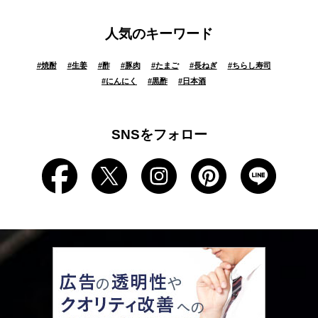
人気のキーワード
#
焼酎
#
生姜
#
酢
#
豚肉
#
たまご
#
長ねぎ
#
ちらし寿司
#
にんにく
#
黒酢
#
日本酒
SNSをフォロー