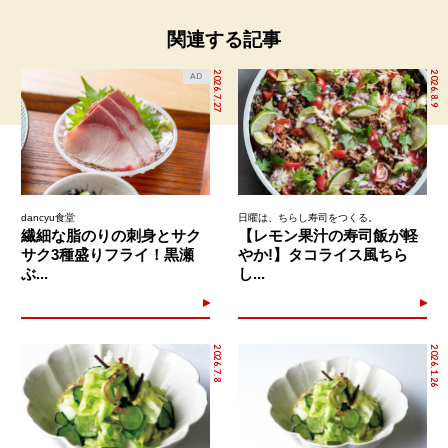
関連する記事
2026.7.27
2026.8.9
AD
dancyu食堂
日曜は、ちらし寿司をつくる。
繊細な脂のりの刺身とサク
【レモン果汁の寿司飯が軽
サク3種盛りフライ！黒瀬
やか!】タコライス風ちら
ぶ...
し...
2026.7.8
2026.1.26