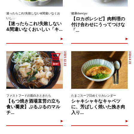
迷ったらこれ!失敗しない&間違いなくお
健康dancyu
【ロカボレシピ】肉料理の
いし...
【迷ったらこれ!失敗しない
付け合わせにうってつけな
&間違いなくおいしい「キ...
「...
2025.12.22
2026.4.21
ファストフードの面白さときたら
たまごスープ日めくりカレンダー
【もつ焼き酒場直営の立ち
シャキシャキなキャベツ
食い蕎麦】ぷるぷるのマル
に、芳ばしく焼いた挽き肉
チ...
入り...