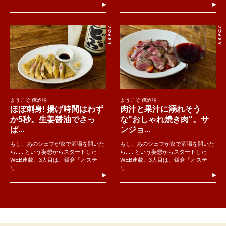
2026.8.4
2026.8.9
ようこそ!俺酒場
ようこそ!俺酒場
ほぼ刺身! 揚げ時間はわず
肉汁と果汁に溺れそう
か5秒。生姜醤油でさっ
な"おしゃれ焼き肉"。サ
ぱ...
ンジョ...
もし、あのシェフが家で酒場を開いた
もし、あのシェフが家で酒場を開いた
ら......という妄想からスタートした
ら......という妄想からスタートした
WEB連載。3人目は、鎌倉「オステ
WEB連載。3人目は、鎌倉「オステ
リ...
リ...