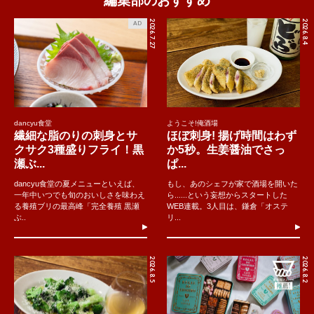
編集部のおすすめ
2026.7.27
2026.8.4
AD
dancyu食堂
ようこそ!俺酒場
繊細な脂のりの刺身とサ
ほぼ刺身! 揚げ時間はわず
クサク3種盛りフライ！黒
か5秒。生姜醤油でさっ
瀬ぶ...
ぱ...
dancyu食堂の夏メニューといえば、
もし、あのシェフが家で酒場を開いた
一年中いつでも旬のおいしさを味わえ
ら......という妄想からスタートした
る養殖ブリの最高峰「完全養殖 黒瀬
WEB連載。3人目は、鎌倉「オステ
ぶ..
リ...
2026.8.5
2026.8.2