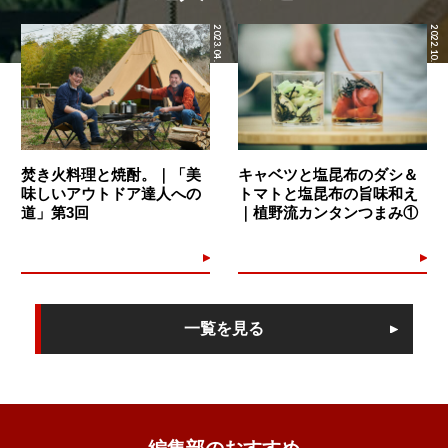
2023.04.12
2022.10.05
焚き火料理と焼酎。｜「美
キャベツと塩昆布のダシ＆
味しいアウトドア達人への
トマトと塩昆布の旨味和え
道」第3回
｜植野流カンタンつまみ①
一覧を見る