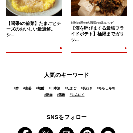
【喝采!の前菜】たまごとチ
創刊35周年!名酒場の感動レシピ
【酒を呼びまくる最強フラ
ーズのおいしい最適解。
イドポテト】極限までガリ
シ...
ッ...
人気のキーワード
#
酢
#
生姜
#
焼酎
#
日本酒
#
たまご
#
長ねぎ
#
ちらし寿司
#
豚肉
#
黒酢
#
にんにく
SNSをフォロー