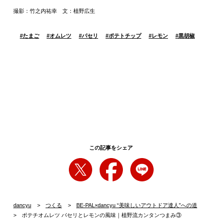
撮影：竹之内祐幸 文：植野広生
#
たまご
#
オムレツ
#
パセリ
#
ポテトチップ
#
レモン
#
黒胡椒
この記事をシェア
dancyu
つくる
BE-PAL×dancyu “美味しいアウトドア達人”への道
ポテチオムレツ パセリとレモンの風味｜植野流カンタンつまみ③