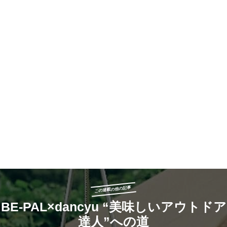
この連載の他の記事
BE-PAL×dancyu “美味しいアウトドア
達人”への道