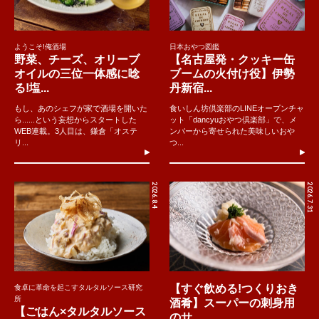
ようこそ!俺酒場
日本おやつ図鑑
野菜、チーズ、オリーブ
【名古屋発・クッキー缶
オイルの三位一体感に唸
ブームの火付け役】伊勢
る!塩...
丹新宿...
もし、あのシェフが家で酒場を開いた
食いしん坊倶楽部のLINEオープンチャ
ら......という妄想からスタートした
ット「dancyuおやつ倶楽部」で、メ
WEB連載。3人目は、鎌倉「オステ
ンバーから寄せられた美味しいおや
リ...
つ...
2026.8.4
2026.7.31
【すぐ飲める!つくりおき
食卓に革命を起こすタルタルソース研究
所
酒肴】スーパーの刺身用
【ごはん×タルタルソース
のサ...