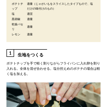
ポテトチ
適量（じゃがいもをスライスしたタイプもので、塩
ップ
だけの味付けのもの）
塩
適宜
黒胡椒
適量
乾燥パセ
適量
リ
レモン
適量
1
生地をつくる
ポテトチップを手で軽く割りながらフライパンに入れ卵を割り
入れる。全体を混ぜ合わせる。塩分控えめのポテチの場合は軽
く塩を加える。