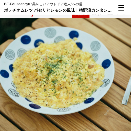
BE-PAL×dancyu “美味しいアウトドア達人”への道
ポテチオムレツ パセリとレモンの風味｜植野流カンタンつまみ③
検索
メニュー
倶楽部入会
ログイン