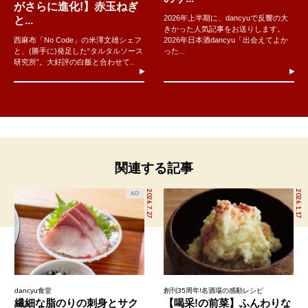
がさらに進化!】赤玉ねぎ
2026年上半期に、dancyuで反響の大
と...
きかった人気記事をお送りします。
西麻布「No Code」の米澤文雄シェフ
2026年日本酒dancyu「出会えてよか
と、(勝手に)発足した“タルタルソース
った...
研究所”。大好評の白飯と合わせて..
関連する記事
2026.7.27
2026.1.17
AD
dancyu食堂
創刊35周年!名酒場の感動レシピ
繊細な脂のりの刺身とサク
【喝采!の前菜】ふんわりな