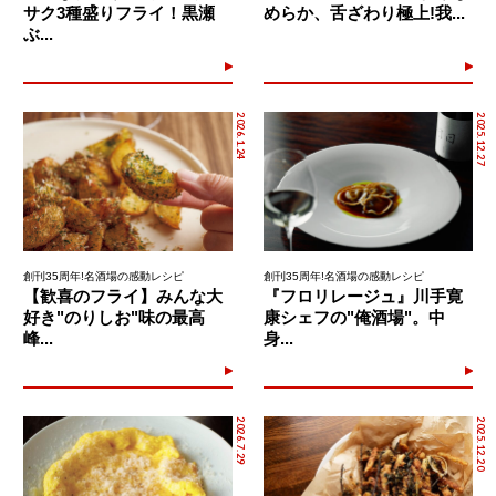
サク3種盛りフライ！黒瀬
めらか、舌ざわり極上!我...
ぶ...
2026.1.24
2025.12.27
創刊35周年!名酒場の感動レシピ
創刊35周年!名酒場の感動レシピ
【歓喜のフライ】みんな大
『フロリレージュ』川手寛
好き"のりしお"味の最高
康シェフの"俺酒場"。中
峰...
身...
2026.7.29
2025.12.20