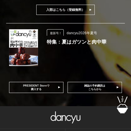
入部はこちら（登録無料）
dancyu2026年夏号
最新号！
特集：夏はガツンと肉中華
PRESIDENT Storeで
雑誌の予約購読は
購入する
こちらから