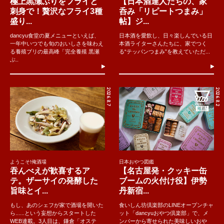
極上黒瀬ぶりをフライと
【日本酒達人たちの、家
刺身で！贅沢なフライ3種
呑み「リピートつまみ」
盛り...
帖】ジ...
dancyu食堂の夏メニューといえば、
日本酒を愛飲し、日々楽しんでいる日
一年中いつでも旬のおいしさを味わえ
本酒ライターさんたちに、家でつく
る養殖ブリの最高峰「完全養殖 黒瀬
る“テッパンつまみ”を教えていただ...
ぶ..
2026.8.7
2026.8.2
ようこそ!俺酒場
日本おやつ図鑑
吞んべえが歓喜するア
【名古屋発・クッキー缶
テ。ザーサイの発酵した
ブームの火付け役】伊勢
旨味とイ...
丹新宿...
もし、あのシェフが家で酒場を開いた
食いしん坊倶楽部のLINEオープンチャ
ら......という妄想からスタートした
ット「dancyuおやつ倶楽部」で、メ
WEB連載。3人目は、鎌倉「オステ
ンバーから寄せられた美味しいおや