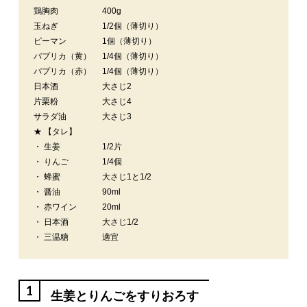
鶏胸肉
400g
玉ねぎ
1/2個（薄切り）
ピーマン
1個（薄切り）
パプリカ（黄）
1/4個（薄切り）
パプリカ（赤）
1/4個（薄切り）
日本酒
大さじ2
片栗粉
大さじ4
サラダ油
大さじ3
★ 【タレ】
・ 生姜
1/2片
・ りんご
1/4個
・ 蜂蜜
大さじ1と1/2
・ 醤油
90ml
・ 赤ワイン
20ml
・ 日本酒
大さじ1/2
・ 三温糖
適宜
1
生姜とりんごをすりおろす