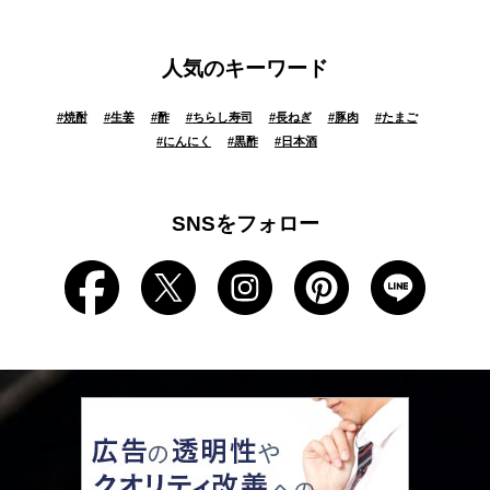
人気のキーワード
#
焼酎
#
生姜
#
酢
#
ちらし寿司
#
長ねぎ
#
豚肉
#
たまご
#
にんにく
#
黒酢
#
日本酒
SNSをフォロー