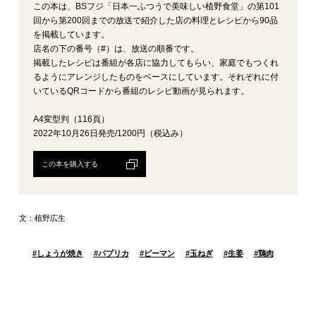
この本は、BSフジ「日本一ふつうで美味しい植野食堂」の第101
回から第200回までの放送で紹介した店の料理とレシピから90品
を掲載しています。
店名の下の番号（#）は、放送の順番です。
掲載したレシピは番組が各店に協力してもらい、家庭でもつくれ
るようにアレンジしたものをベースにしています。それぞれに付
いているQRコードから番組のレシピ動画が見られます。
A4変型判（116頁）
2022年10月26日発売/1200円（税込み）
この本を購入する
文：植野広生
#
しょうが焼き
#
パプリカ
#
ピーマン
#
玉ねぎ
#
生姜
#
鶏肉