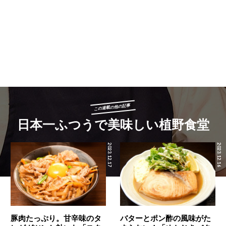
この連載の他の記事
日本一ふつうで美味しい植野食堂
2023.12.17
2023.12.16
豚肉たっぷり。甘辛味のタ
バターとポン酢の風味がた