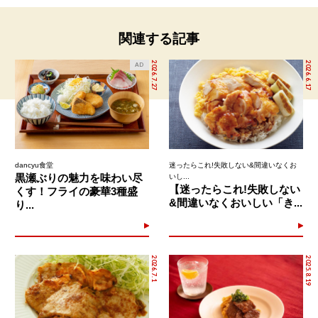
関連する記事
2026.7.27
2026.6.17
AD
dancyu食堂
迷ったらこれ!失敗しない&間違いなくお
黒瀬ぶりの魅力を味わい尽
いし...
【迷ったらこれ!失敗しない
くす！フライの豪華3種盛
&間違いなくおいしい「き...
り...
2026.7.1
2025.8.19