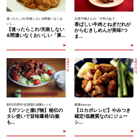
迷ったらこれ!失敗しない&間違いなくお
大原千鶴さんの「今宵のあて」
香ばしい牛肉とねぎだれが
いし...
【迷ったらこれ!失敗しない
からむきしめんが美味!つ
&間違いなくおいしい「豚...
ま...
2026.1.11
2025.11.17
創刊35周年!名酒場の感動レシピ
健康dancyu
【ガツンと揚げ物】秘伝の
【ロカボレシピ】やみつき
タレ使いで旨味爆発!白飯
確定!低糖質なのにジュー
も...
シ...