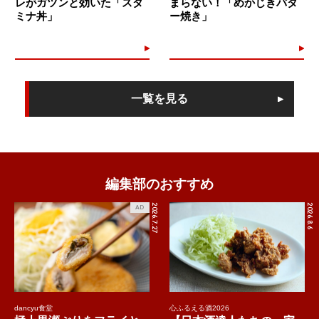
レがガツンと効いた「スタ
まらない！「めかじきバタ
ミナ丼」
ー焼き」
一覧を見る
編集部のおすすめ
2026.7.27
2026.8.6
AD
dancyu食堂
心ふるえる酒2026