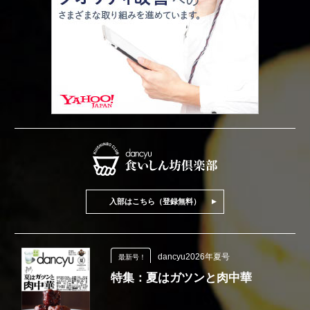
入部はこちら（登録無料）
dancyu2026年夏号
最新号！
特集：夏はガツンと肉中華