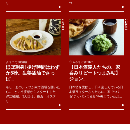
リ...
つ...
2026.8.4
2026.8.5
ようこそ!俺酒場
心ふるえる酒2026
ほぼ刺身! 揚げ時間はわず
【日本酒達人たちの、家
か5秒。生姜醤油でさっ
呑みリピートつまみ帖】
ぱ...
ジョン...
もし、あのシェフが家で酒場を開いた
日本酒を愛飲し、日々楽しんでいる日
ら......という妄想からスタートした
本酒ライターさんたちに、家でつく
WEB連載。3人目は、鎌倉「オステ
る“テッパンつまみ”を教えていただ...
リ...