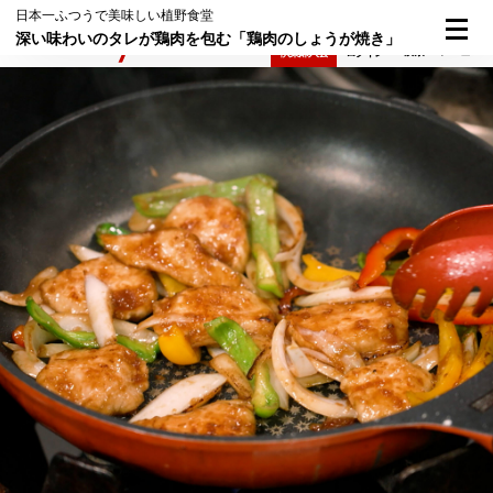
日本一ふつうで美味しい植野食堂
深い味わいのタレが鶏肉を包む「鶏肉のしょうが焼き」
検索
メニュー
倶楽部入会
ログイン