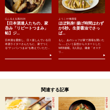
心ふるえる酒2026
ようこそ!俺酒場
【日本酒達人たちの、家
ほぼ刺身! 揚げ時間はわず
呑み「リピートつまみ」
か5秒。生姜醤油でさっ
帖】ジ...
ぱ...
日本酒を愛飲し、日々楽しんでいる日
もし、あのシェフが家で酒場を開いた
本酒ライターさんたちに、家でつく
ら......という妄想からスタートした
る“テッパンつまみ”を教えていただ...
WEB連載。3人目は、鎌倉「オステ
リ...
関連する記事
2026.7.27
2026.6.29
AD