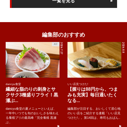
一覧を見る
編集部のおすすめ
2026.7.27
2026.8.8
AD
dancyu食堂
いい店見つけた!
繊細な脂のりの刺身とサ
【握りは88円から、つま
クサク3種盛りフライ！黒
みも充実】毎日通いたく
瀬ぶ...
なる...
dancyu食堂の夏メニューといえば、
編集部が注目する、おいしくて居心地
一年中いつでも旬のおいしさを味わえ
のいい店をご紹介する連載「いい店見
る養殖ブリの最高峰「完全養殖 黒瀬
つけた!」。第14回は、寿司もおばん..
ぶ..