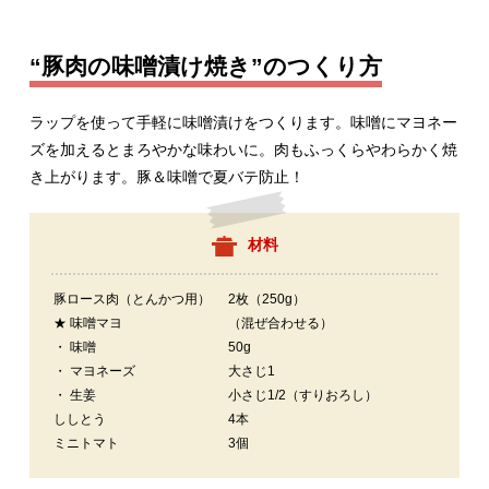
“豚肉の味噌漬け焼き”のつくり方
ラップを使って手軽に味噌漬けをつくります。味噌にマヨネー
ズを加えるとまろやかな味わいに。肉もふっくらやわらかく焼
き上がります。豚＆味噌で夏バテ防止！
材料
豚ロース肉（とんかつ用）
2枚（250g）
★ 味噌マヨ
（混ぜ合わせる）
・ 味噌
50g
・ マヨネーズ
大さじ1
・ 生姜
小さじ1/2（すりおろし）
ししとう
4本
ミニトマト
3個