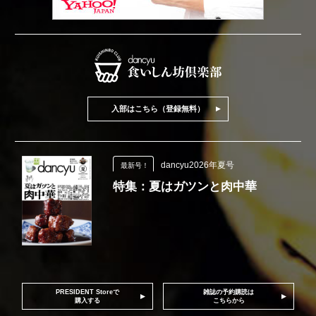
入部はこちら（登録無料）
dancyu2026年夏号
最新号！
特集：夏はガツンと肉中華
PRESIDENT Storeで
雑誌の予約購読は
購入する
こちらから