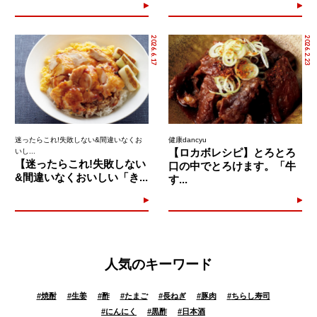
2026.6.17
2026.2.23
迷ったらこれ!失敗しない&間違いなくお
健康dancyu
【ロカボレシピ】とろとろ
いし...
【迷ったらこれ!失敗しない
口の中でとろけます。「牛
&間違いなくおいしい「き...
す...
人気のキーワード
#
焼酎
#
生姜
#
酢
#
たまご
#
長ねぎ
#
豚肉
#
ちらし寿司
#
にんにく
#
黒酢
#
日本酒