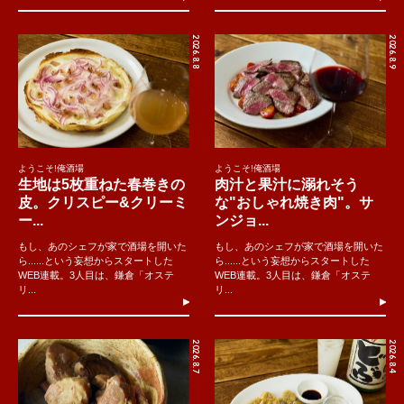
2026.8.8
2026.8.9
ようこそ!俺酒場
ようこそ!俺酒場
生地は5枚重ねた春巻きの
肉汁と果汁に溺れそう
皮。クリスピー&クリーミ
な"おしゃれ焼き肉"。サ
ー...
ンジョ...
もし、あのシェフが家で酒場を開いた
もし、あのシェフが家で酒場を開いた
ら......という妄想からスタートした
ら......という妄想からスタートした
WEB連載。3人目は、鎌倉「オステ
WEB連載。3人目は、鎌倉「オステ
リ...
リ...
2026.8.7
2026.8.4