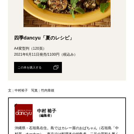
四季dancyu「夏のレシピ」
A4変型判（120頁）
2021年6月11日発売/1100円（税込み）
この本を購入する
文：中村裕子 写真：竹内章雄
中村 裕子
（編集者）
沖縄県・石垣島在住。島ではカレー屋のおばちゃん（石垣島「中
村屋」オーナー）、東京では料理本の編集者。二足の草鞋を履く