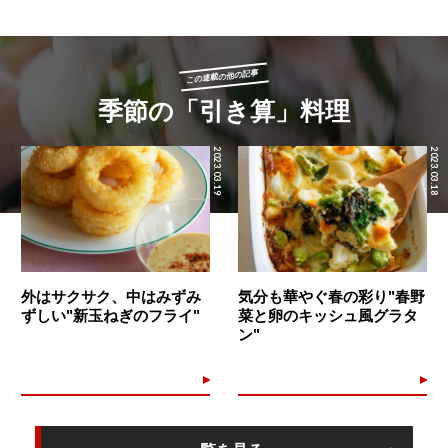
この連載の他の記事
季節の「引き算」料理
2023.03.19
2023.03.18
外はサクサク、中はみずみ
気分も華やぐ春の彩り"春野
ずしい"新玉ねぎのフライ"
菜と卵のキッシュ風グラタ
ン"