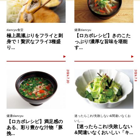
dancyu食堂
健康dancyu
極上黒瀬ぶりをフライと刺
【ロカボレシピ】きのこた
身で！贅沢なフライ3種盛
っぷり!濃厚な旨味を堪能
り...
す...
2026.7.20
2026.7.8
健康dancyu
迷ったらこれ!失敗しない&間違いなくお
【ロカボレシピ】満足感の
いし...
【迷ったらこれ!失敗しない
ある、彩り豊かな汁物「豚
&間違いなくおいしい「キ...
挽...