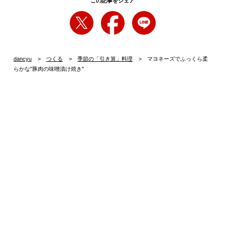
この記事をシェア
dancyu
つくる
季節の「引き算」料理
マヨネーズでふっくら柔
らかな"豚肉の味噌漬け焼き"