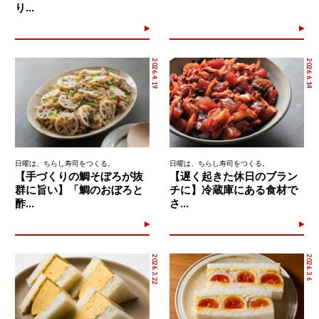
り...
2026.4.19
2026.6.14
日曜は、ちらし寿司をつくる。
日曜は、ちらし寿司をつくる。
【手づくりの鯛そぼろが抜
【遅く起きた休日のブラン
群に旨い】「鯛のおぼろと
チに】冷蔵庫にある食材で
酢...
さ...
2026.3.22
2026.3.6