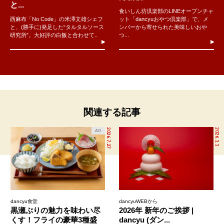
と...
食いしん坊倶楽部のLINEオープンチャ
西麻布「No Code」の米澤文雄シェフ
ット「dancyuおやつ倶楽部」で、メ
と、(勝手に)発足した“タルタルソース
ンバーから寄せられた美味しいおや
研究所”。大好評の白飯と合わせて..
つ...
関連する記事
2026.7.27
2026.1.1
AD
dancyu食堂
dancyuWEBから
黒瀬ぶりの魅力を味わい尽
2026年 新年のご挨拶 |
くす！フライの豪華3種盛
dancyu (ダン...