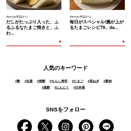
dancyu本誌から
dancyu本誌から
だしがたっぷり入った、ふ
毎日がスペシャル!腕が上が
るふるなたまご焼きと、ふ
るたまごレシピ79。da...
わ...
人気のキーワード
#
酢
#
生姜
#
焼酎
#
ちらし寿司
#
たまご
#
長ねぎ
#
豚肉
#
黒酢
#
にんにく
#
日本酒
SNSをフォロー