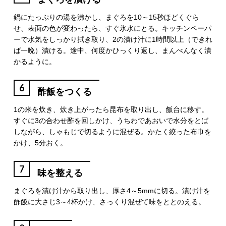
鍋にたっぷりの湯を沸かし、まぐろを10～15秒ほどくぐら
せ、表面の色が変わったら、すぐ氷水にとる。キッチンペーパ
ーで水気をしっかり拭き取り、2の漬け汁に1時間以上（できれ
ば一晩）漬ける。途中、何度かひっくり返し、まんべんなく漬
かるように。
6
酢飯をつくる
1の米を炊き、炊き上がったら昆布を取り出し、飯台に移す。
すぐに3の合わせ酢を回しかけ、うちわであおいで水分をとば
しながら、しゃもじで切るように混ぜる。かたく絞った布巾を
かけ、5分おく。
7
味を整える
まぐろを漬け汁から取り出し、厚さ4～5mmに切る。漬け汁を
酢飯に大さじ3～4杯かけ、さっくり混ぜて味をととのえる。