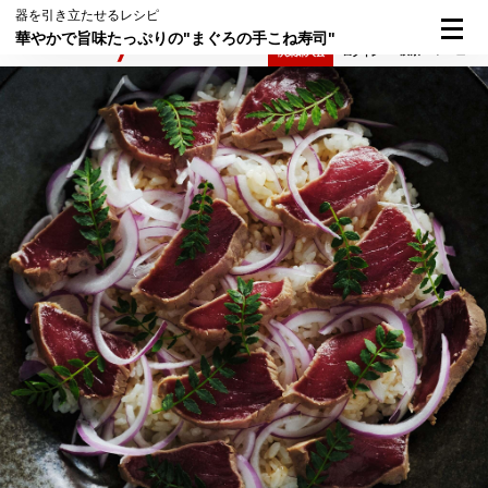
器を引き立たせるレシピ
華やかで旨味たっぷりの"まぐろの手こね寿司"
検索
メニュー
倶楽部入会
ログイン