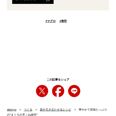
#
マグロ
#
寿司
この記事をシェア
dancyu
つくる
器を引き立たせるレシピ
華やかで旨味たっぷり
の"まぐろの手こね寿司"