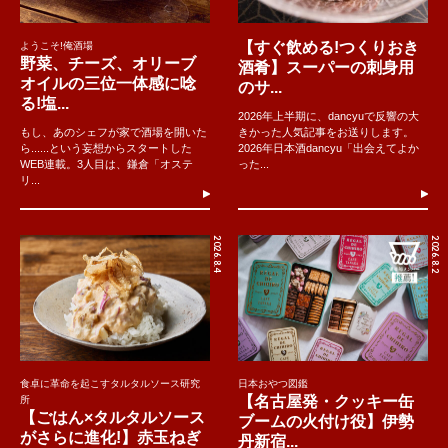
【すぐ飲める!つくりおき
ようこそ!俺酒場
野菜、チーズ、オリーブ
酒肴】スーパーの刺身用
オイルの三位一体感に唸
のサ...
る!塩...
2026年上半期に、dancyuで反響の大
もし、あのシェフが家で酒場を開いた
きかった人気記事をお送りします。
ら......という妄想からスタートした
2026年日本酒dancyu「出会えてよか
WEB連載。3人目は、鎌倉「オステ
った...
リ...
2026.8.4
2026.8.2
食卓に革命を起こすタルタルソース研究
日本おやつ図鑑
【名古屋発・クッキー缶
所
【ごはん×タルタルソース
ブームの火付け役】伊勢
がさらに進化!】赤玉ねぎ
丹新宿...