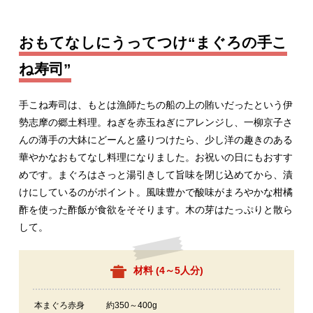
おもてなしにうってつけ“まぐろの手こ
ね寿司”
手こね寿司は、もとは漁師たちの船の上の賄いだったという伊
勢志摩の郷土料理。ねぎを赤玉ねぎにアレンジし、一柳京子さ
んの薄手の大鉢にどーんと盛りつけたら、少し洋の趣きのある
華やかなおもてなし料理になりました。お祝いの日にもおすす
めです。まぐろはさっと湯引きして旨味を閉じ込めてから、漬
けにしているのがポイント。風味豊かで酸味がまろやかな柑橘
酢を使った酢飯が食欲をそそります。木の芽はたっぷりと散ら
して。
材料 (
4～5人分
)
本まぐろ赤身
約350～400g