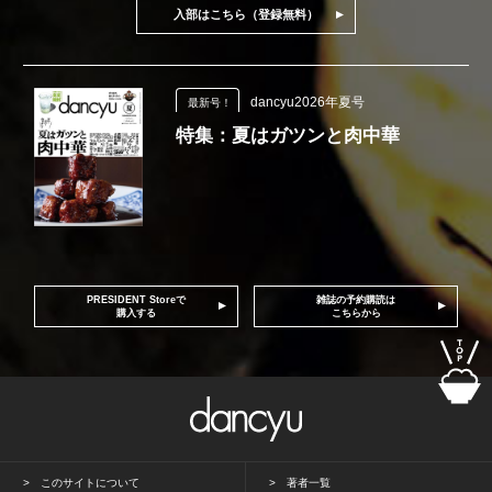
入部はこちら（登録無料）
dancyu2026年夏号
最新号！
特集：夏はガツンと肉中華
PRESIDENT Storeで
雑誌の予約購読は
購入する
こちらから
このサイトについて
著者一覧