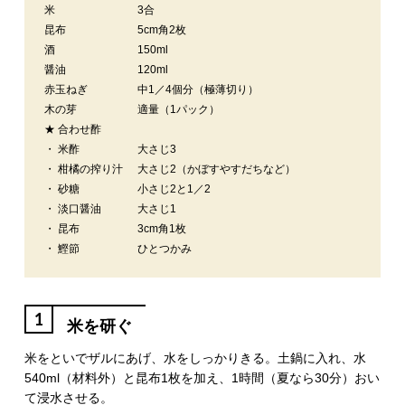
米
3合
昆布
5cm角2枚
酒
150ml
醤油
120ml
赤玉ねぎ
中1／4個分（極薄切り）
木の芽
適量（1パック）
★ 合わせ酢
・ 米酢
大さじ3
・ 柑橘の搾り汁
大さじ2（かぼすやすだちなど）
・ 砂糖
小さじ2と1／2
・ 淡口醤油
大さじ1
・ 昆布
3cm角1枚
・ 鰹節
ひとつかみ
1
米を研ぐ
米をといでザルにあげ、水をしっかりきる。土鍋に入れ、水
540ml（材料外）と昆布1枚を加え、1時間（夏なら30分）おい
て浸水させる。