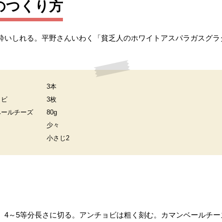
のつくり方
酔いしれる。平野さんいわく「貧乏人のホワイトアスパラガスグラ
3本
ョビ
3枚
ベールチーズ
80g
少々
小さじ2
4～5等分長さに切る。アンチョビは粗く刻む。カマンベールチー