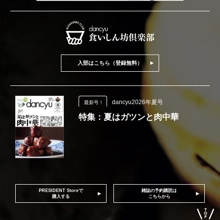
入部はこちら（登録無料）
dancyu2026年夏号
最新号！
特集：夏はガツンと肉中華
PRESIDENT Storeで
雑誌の予約購読は
購入する
こちらから