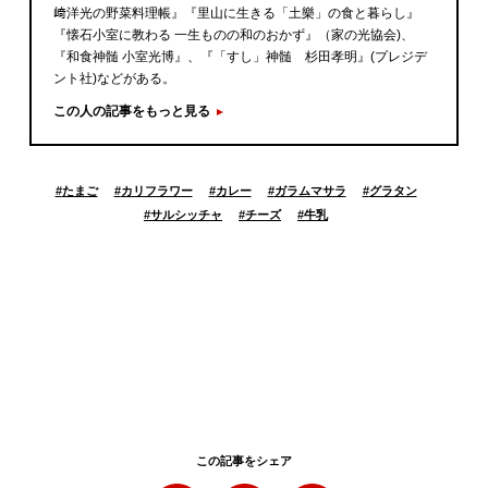
﨑洋光の野菜料理帳』『里山に生きる「土樂」の食と暮らし』
『懐石小室に教わる 一生ものの和のおかず』（家の光協会)、
『和食神髄 小室光博』、『「すし」神髄 杉田孝明』(プレジデ
ント社)などがある。
この人の記事をもっと見る
#
たまご
#
カリフラワー
#
カレー
#
ガラムマサラ
#
グラタン
#
サルシッチャ
#
チーズ
#
牛乳
この記事をシェア