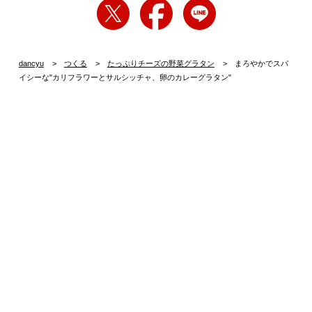
dancyu
つくる
たっぷりチーズの野菜グラタン
まろやかでスパ
イシーな"カリフラワーとサルシッチャ、卵のカレーグラタン"