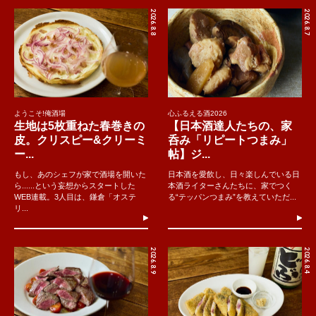
2026.8.8
2026.8.7
ようこそ!俺酒場
心ふるえる酒2026
生地は5枚重ねた春巻きの
【日本酒達人たちの、家
皮。クリスピー&クリーミ
呑み「リピートつまみ」
ー...
帖】ジ...
もし、あのシェフが家で酒場を開いた
日本酒を愛飲し、日々楽しんでいる日
ら......という妄想からスタートした
本酒ライターさんたちに、家でつく
WEB連載。3人目は、鎌倉「オステ
る“テッパンつまみ”を教えていただ...
リ...
2026.8.9
2026.8.4