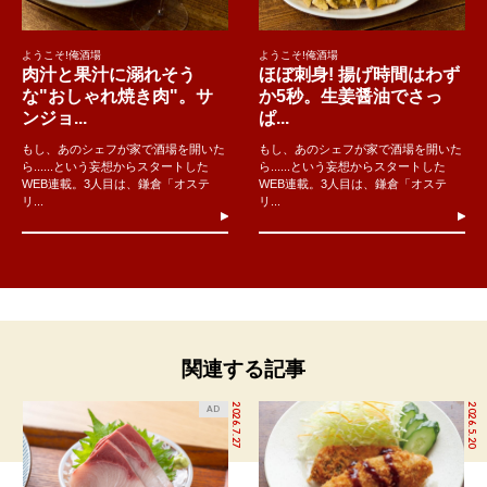
ようこそ!俺酒場
ようこそ!俺酒場
肉汁と果汁に溺れそう
ほぼ刺身! 揚げ時間はわず
な"おしゃれ焼き肉"。サ
か5秒。生姜醤油でさっ
ンジョ...
ぱ...
もし、あのシェフが家で酒場を開いた
もし、あのシェフが家で酒場を開いた
ら......という妄想からスタートした
ら......という妄想からスタートした
WEB連載。3人目は、鎌倉「オステ
WEB連載。3人目は、鎌倉「オステ
リ...
リ...
関連する記事
2026.7.27
2026.5.20
AD