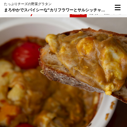
たっぷりチーズの野菜グラタン
まろやかでスパイシーな"カリフラワーとサルシッチャ、卵のカレーグラタン"
検索
メニュー
倶楽部入会
ログイン