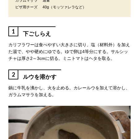
ガラムマサラ
適量
ピザ用チーズ
40g（モッツァレラなど）
1
下ごしらえ
カリフラワーは食べやすい大きさに切り、塩（材料外）を加え
た湯で、やや硬めにゆでる。ゆで卵は4等分にする。サルシッ
チャは厚さ2～3cmに切る。ミニトマトはヘタを取る。
2
ルウを溶かす
鍋に牛乳を沸かし、火を止める。カレールウを加えて溶かし、
ガラムマサラを加える。