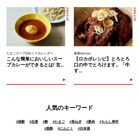
2026.4.20
2026.2.23
たまごスープ日めくりカレンダー
健康dancyu
こんな簡単においしいスー
【ロカボレシピ】とろとろ
プカレーができるとは! 玄...
口の中でとろけます。「牛
す...
人気のキーワード
#
焼酎
#
生姜
#
酢
#
たまご
#
長ねぎ
#
豚肉
#
ちらし寿司
#
黒酢
#
にんにく
#
日本酒