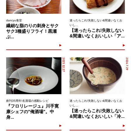
dancyu食堂
迷ったらこれ!失敗しない&間違いなくお
繊細な脂のりの刺身とサク
いし...
【迷ったらこれ!失敗しない
サク3種盛りフライ！黒瀬
&間違いなくおいしい「ア...
ぶ...
2025.12.27
2026.7.29
創刊35周年!名酒場の感動レシピ
迷ったらこれ!失敗しない&間違いなくお
『フロリレージュ』川手寛
いし...
【迷ったらこれ!失敗しない
康シェフの"俺酒場"。中
&間違いなくおいしい「冷...
身...