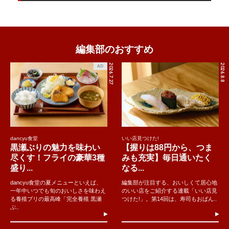
編集部のおすすめ
2026.7.27
2026.8.8
AD
dancyu食堂
いい店見つけた!
黒瀬ぶりの魅力を味わい
【握りは88円から、つま
尽くす！フライの豪華3種
みも充実】毎日通いたく
盛り...
なる...
dancyu食堂の夏メニューといえば、
編集部が注目する、おいしくて居心地
一年中いつでも旬のおいしさを味わえ
のいい店をご紹介する連載「いい店見
る養殖ブリの最高峰「完全養殖 黒瀬
つけた!」。第14回は、寿司もおばん..
ぶ..