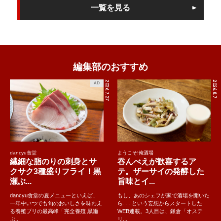
一覧を見る
編集部のおすすめ
2026.7.27
2026.8.7
AD
dancyu食堂
ようこそ!俺酒場
繊細な脂のりの刺身とサ
吞んべえが歓喜するア
クサク3種盛りフライ！黒
テ。ザーサイの発酵した
瀬ぶ...
旨味とイ...
dancyu食堂の夏メニューといえば、
もし、あのシェフが家で酒場を開いた
一年中いつでも旬のおいしさを味わえ
ら......という妄想からスタートした
る養殖ブリの最高峰「完全養殖 黒瀬
WEB連載。3人目は、鎌倉「オステ
ぶ..
リ...