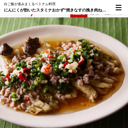
白ご飯が進みまくるベトナム料理
にんにくが効いたスタミナおかず"焼きなすの挽き肉ねぎ油がけ"
検索
メニュー
倶楽部入会
ログイン