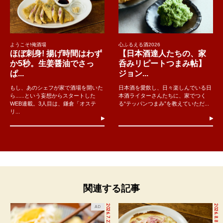
ようこそ!俺酒場
心ふるえる酒2026
ほぼ刺身! 揚げ時間はわず
【日本酒達人たちの、家
か5秒。生姜醤油でさっ
呑みリピートつまみ帖】
ぱ...
ジョン...
もし、あのシェフが家で酒場を開いた
日本酒を愛飲し、日々楽しんでいる日
ら......という妄想からスタートした
本酒ライターさんたちに、家でつく
WEB連載。3人目は、鎌倉「オステ
る“テッパンつまみ”を教えていただ...
リ...
関連する記事
2026.7.27
2026.8.8
AD