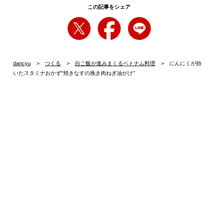
この記事をシェア
dancyu
つくる
白ご飯が進みまくるベトナム料理
にんにくが効
いたスタミナおかず"焼きなすの挽き肉ねぎ油がけ"