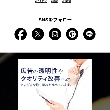
#
にんにく
#
黒酢
#
日本酒
SNSをフォロー