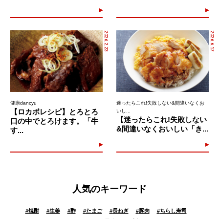
2026.2.23
2026.6.17
健康dancyu
迷ったらこれ!失敗しない&間違いなくお
【ロカボレシピ】とろとろ
いし...
【迷ったらこれ!失敗しない
口の中でとろけます。「牛
&間違いなくおいしい「き...
す...
人気のキーワード
#
焼酎
#
生姜
#
酢
#
たまご
#
長ねぎ
#
豚肉
#
ちらし寿司