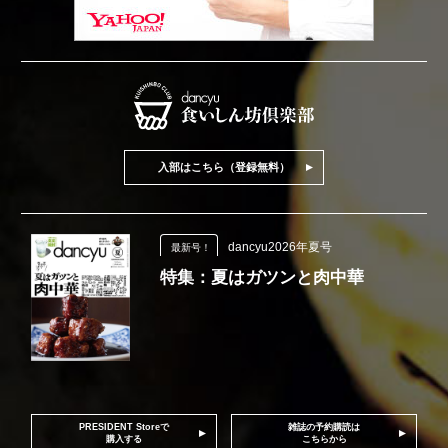
入部はこちら（登録無料）
dancyu2026年夏号
最新号！
特集：夏はガツンと肉中華
PRESIDENT Storeで
雑誌の予約購読は
購入する
こちらから