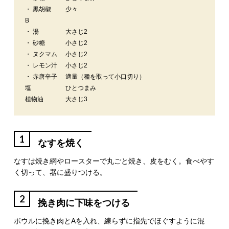
・ 黒胡椒
少々
B
・ 湯
大さじ2
・ 砂糖
小さじ2
・ ヌクマム
小さじ2
・ レモン汁
小さじ2
・ 赤唐辛子
適量（種を取って小口切り）
塩
ひとつまみ
植物油
大さじ3
1
なすを焼く
なすは焼き網やロースターで丸ごと焼き、皮をむく。食べやす
く切って、器に盛りつける。
2
挽き肉に下味をつける
ボウルに挽き肉とAを入れ、練らずに指先でほぐすように混