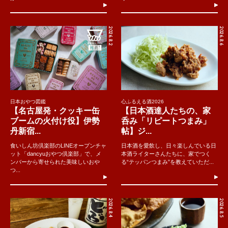
2026.8.2
2026.8.6
日本おやつ図鑑
心ふるえる酒2026
【名古屋発・クッキー缶
【日本酒達人たちの、家
ブームの火付け役】伊勢
呑み「リピートつまみ」
丹新宿...
帖】ジ...
食いしん坊倶楽部のLINEオープンチャ
日本酒を愛飲し、日々楽しんでいる日
ット「dancyuおやつ倶楽部」で、メ
本酒ライターさんたちに、家でつく
ンバーから寄せられた美味しいおや
る“テッパンつまみ”を教えていただ...
つ...
2026.8.4
2026.8.5