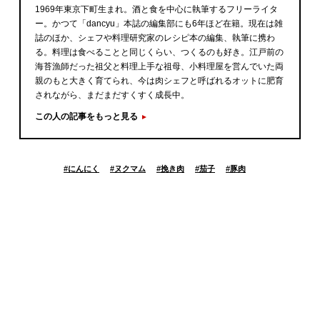
1969年東京下町生まれ。酒と食を中心に執筆するフリーライタ
ー。かつて「dancyu」本誌の編集部にも6年ほど在籍。現在は雑
誌のほか、シェフや料理研究家のレシピ本の編集、執筆に携わ
る。料理は食べることと同じくらい、つくるのも好き。江戸前の
海苔漁師だった祖父と料理上手な祖母、小料理屋を営んでいた両
親のもと大きく育てられ、今は肉シェフと呼ばれるオットに肥育
されながら、まだまだすくすく成長中。
この人の記事をもっと見る
#
にんにく
#
ヌクマム
#
挽き肉
#
茄子
#
豚肉