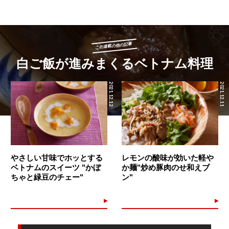
この連載の他の記事
白ご飯が進みまくるベトナム料理
2021.12.12
2021.12.11
やさしい甘味でホッとする
レモンの酸味が効いた軽や
ベトナムのスイーツ "かぼ
か麺"炒め豚肉のせ和えブ
ちゃと緑豆のチェー"
ン"