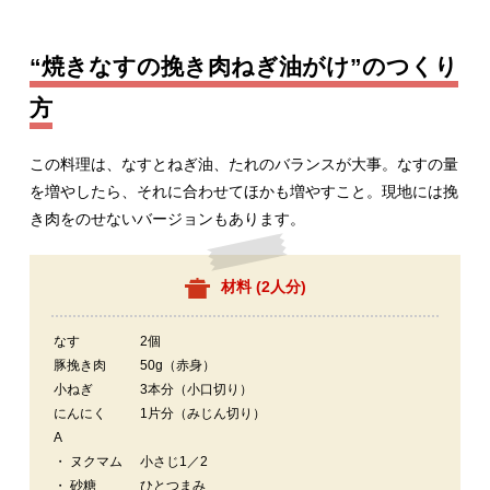
“焼きなすの挽き肉ねぎ油がけ”のつくり
方
この料理は、なすとねぎ油、たれのバランスが大事。なすの量
を増やしたら、それに合わせてほかも増やすこと。現地には挽
き肉をのせないバージョンもあります。
材料 (
2人分
)
なす
2個
豚挽き肉
50g（赤身）
小ねぎ
3本分（小口切り）
にんにく
1片分（みじん切り）
A
・ ヌクマム
小さじ1／2
・ 砂糖
ひとつまみ