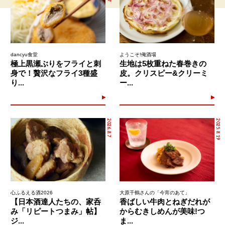
dancyu食堂
ようこそ!俺酒場
極上黒瀬ぶりをフライと刺
生地は5枚重ねた春巻きの
身で！贅沢なフライ3種盛
皮。クリスピー&クリーミ
り...
ー...
2026.8.7
2025.8.19
心ふるえる酒2026
大原千鶴さんの「今宵のあて」
【日本酒達人たちの、家呑
香ばしい牛肉とねぎだれが
み「リピートつまみ」帖】
からむきしめんが美味!つ
ジ...
ま...