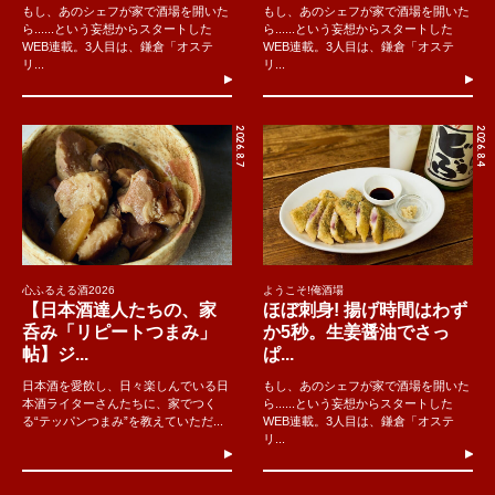
もし、あのシェフが家で酒場を開いた
もし、あのシェフが家で酒場を開いた
ら......という妄想からスタートした
ら......という妄想からスタートした
WEB連載。3人目は、鎌倉「オステ
WEB連載。3人目は、鎌倉「オステ
リ...
リ...
2026.8.7
2026.8.4
心ふるえる酒2026
ようこそ!俺酒場
【日本酒達人たちの、家
ほぼ刺身! 揚げ時間はわず
呑み「リピートつまみ」
か5秒。生姜醤油でさっ
帖】ジ...
ぱ...
日本酒を愛飲し、日々楽しんでいる日
もし、あのシェフが家で酒場を開いた
本酒ライターさんたちに、家でつく
ら......という妄想からスタートした
る“テッパンつまみ”を教えていただ...
WEB連載。3人目は、鎌倉「オステ
リ...