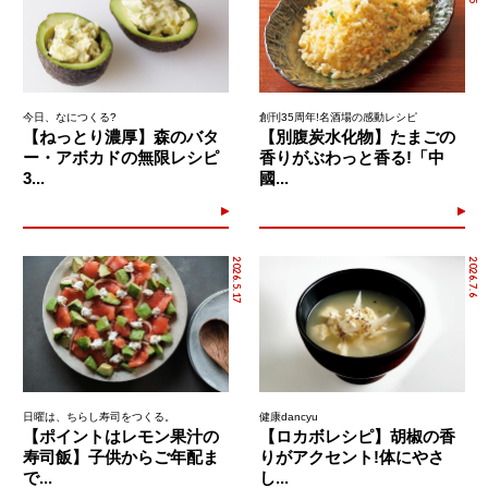
今日、なにつくる?
創刊35周年!名酒場の感動レシピ
【ねっとり濃厚】森のバタ
【別腹炭水化物】たまごの
ー・アボカドの無限レシピ
香りがぶわっと香る!「中
3...
國...
2026.5.17
2026.7.6
日曜は、ちらし寿司をつくる。
健康dancyu
【ポイントはレモン果汁の
【ロカボレシピ】胡椒の香
寿司飯】子供からご年配ま
りがアクセント!体にやさ
で...
し...