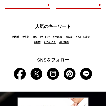
人気のキーワード
#
焼酎
#
生姜
#
酢
#
たまご
#
長ねぎ
#
豚肉
#
ちらし寿司
#
黒酢
#
にんにく
#
日本酒
SNSをフォロー