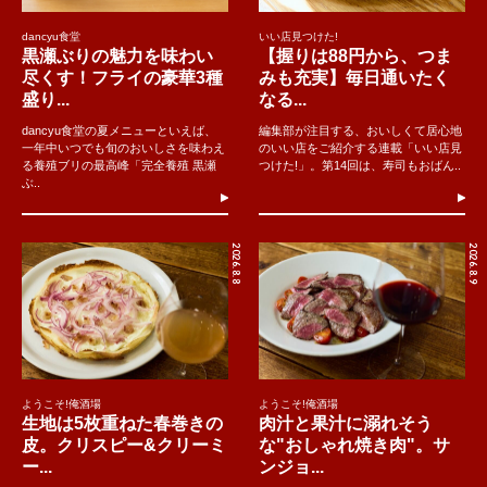
dancyu食堂
いい店見つけた!
黒瀬ぶりの魅力を味わい
【握りは88円から、つま
尽くす！フライの豪華3種
みも充実】毎日通いたく
盛り...
なる...
dancyu食堂の夏メニューといえば、
編集部が注目する、おいしくて居心地
一年中いつでも旬のおいしさを味わえ
のいい店をご紹介する連載「いい店見
る養殖ブリの最高峰「完全養殖 黒瀬
つけた!」。第14回は、寿司もおばん..
ぶ..
2026.8.8
2026.8.9
ようこそ!俺酒場
ようこそ!俺酒場
生地は5枚重ねた春巻きの
肉汁と果汁に溺れそう
皮。クリスピー&クリーミ
な"おしゃれ焼き肉"。サ
ー...
ンジョ...