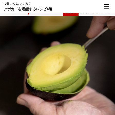
今日、なにつくる？
アボカドを堪能するレシピ4選
検索
メニュー
倶楽部入会
ログイン