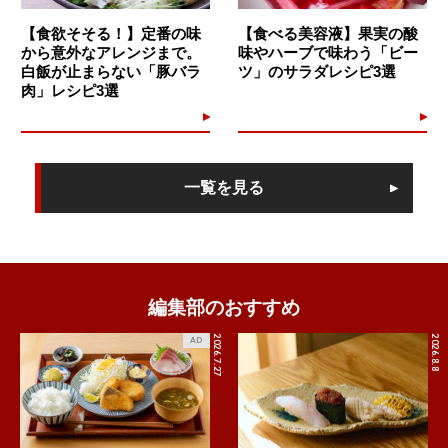
【食欲そそる！】定番の味
【食べる美容液】果実の酸
から意外なアレンジまで。
味やハーブで味わう「ビー
白飯が止まらない「豚バラ
ツ」のサラダレシピ3選
肉」レシピ3選
一覧を見る
編集部のおすすめ
2026.7.27
2026.8.8
AD