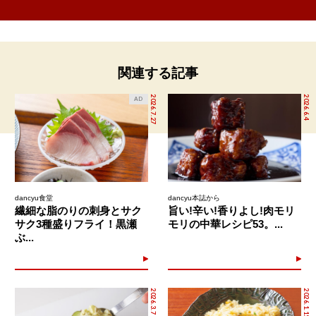
関連する記事
2026.7.27
2026.6.4
AD
dancyu食堂
dancyu本誌から
繊細な脂のりの刺身とサク
旨い!辛い!香りよし!肉モリ
サク3種盛りフライ！黒瀬
モリの中華レシピ53。...
ぶ...
2026.3.7
2026.1.15