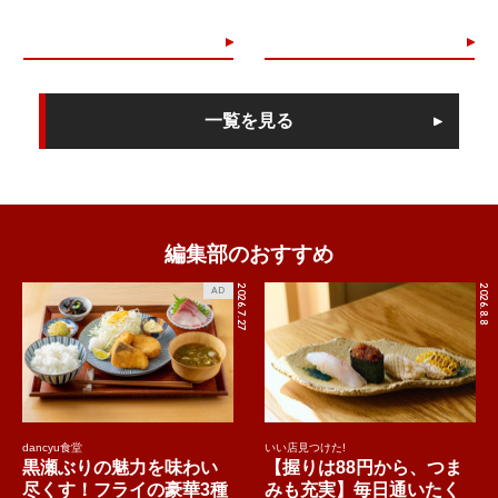
一覧を見る
編集部のおすすめ
2026.7.27
2026.8.8
AD
dancyu食堂
いい店見つけた!
黒瀬ぶりの魅力を味わい
【握りは88円から、つま
尽くす！フライの豪華3種
みも充実】毎日通いたく