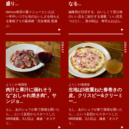
盛り...
なる...
dancyu食堂の夏メニューといえば、
編集部が注目する、おいしくて居心地
一年中いつでも旬のおいしさを味わえ
のいい店をご紹介する連載「いい店見
る養殖ブリの最高峰「完全養殖 黒瀬
つけた!」。第14回は、寿司もおばん..
ぶ..
2026.8.9
2026.8.8
ようこそ!俺酒場
ようこそ!俺酒場
肉汁と果汁に溺れそう
生地は5枚重ねた春巻きの
な"おしゃれ焼き肉"。サ
皮。クリスピー&クリーミ
ンジョ...
ー...
もし、あのシェフが家で酒場を開いた
もし、あのシェフが家で酒場を開いた
ら......という妄想からスタートした
ら......という妄想からスタートした
WEB連載。3人目は、鎌倉「オステ
WEB連載。3人目は、鎌倉「オステ
リ...
リ...