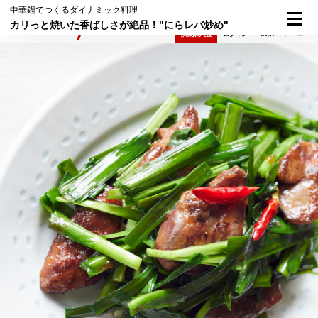
中華鍋でつくるダイナミック料理
カリっと焼いた香ばしさが絶品！"にらレバ炒め"
検索
メニュー
倶楽部入会
ログイン