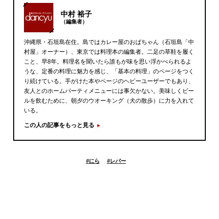
中村 裕子
（編集者）
沖縄県・石垣島在住。島ではカレー屋のおばちゃん（石垣島「中
村屋」オーナー）、東京では料理本の編集者。二足の草鞋を履く
こと、早8年。料理名を聞いたら誰もが味を思い浮かべられるよ
うな、定番の料理に魅力を感じ、「基本の料理」のページをつく
り続けている。手がけた本やページのヘビーユーザーでもあり、
友人とのホームパーティメニューには事欠かない。美味しくビー
ルを飲むために、朝夕のウオーキング（犬の散歩）に力を入れて
いる。
この人の記事をもっと見る
#
にら
#
レバー