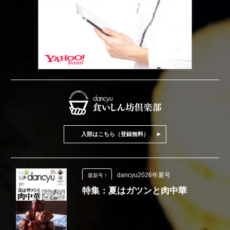
入部はこちら（登録無料）
dancyu2026年夏号
最新号！
特集：夏はガツンと肉中華