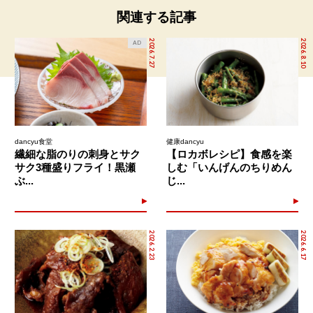
関連する記事
2026.7.27
2026.8.10
AD
dancyu食堂
健康dancyu
繊細な脂のりの刺身とサク
【ロカボレシピ】食感を楽
サク3種盛りフライ！黒瀬
しむ「いんげんのちりめん
ぶ...
じ...
2026.2.23
2026.6.17