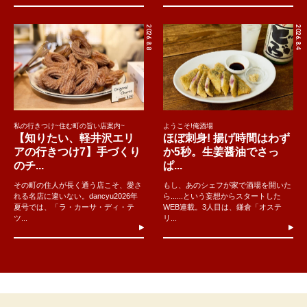
2026.8.8
2026.8.4
私の行きつけ~住む町の旨い店案内~
ようこそ!俺酒場
【知りたい、軽井沢エリ
ほぼ刺身! 揚げ時間はわず
アの行きつけ7】手づくり
か5秒。生姜醤油でさっ
のチ...
ぱ...
その町の住人が長く通う店こそ、愛さ
もし、あのシェフが家で酒場を開いた
れる名店に違いない。dancyu2026年
ら......という妄想からスタートした
夏号では、「ラ・カーサ・ディ・テ
WEB連載。3人目は、鎌倉「オステ
ツ...
リ...