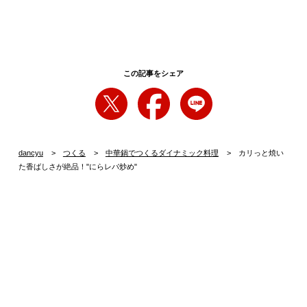
この記事をシェア
dancyu
つくる
中華鍋でつくるダイナミック料理
カリっと焼い
た香ばしさが絶品！"にらレバ炒め"