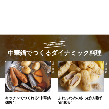
この連載の他の記事
中華鍋でつくるダイナミック料理
2021.06.27
2021.06.24
キッチンでつくれる"中華鍋
ふわふわ衣のさっぱり揚げ
燻製"！
物"豚天"