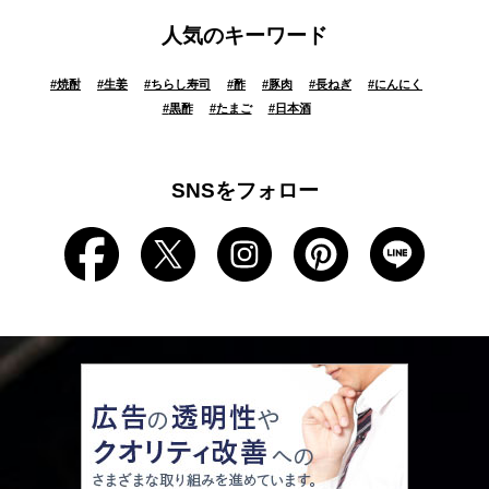
人気のキーワード
#
焼酎
#
生姜
#
ちらし寿司
#
酢
#
豚肉
#
長ねぎ
#
にんにく
#
黒酢
#
たまご
#
日本酒
SNSをフォロー