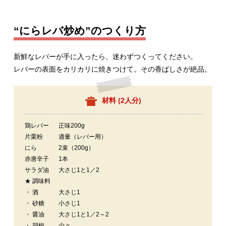
“にらレバ炒め”のつくり方
新鮮なレバーが手に入ったら、迷わずつくってください。
レバーの表面をカリカリに焼きつけて。その香ばしさが絶品。
材料 (
2人分
)
鶏レバー
正味200g
片栗粉
適量（レバー用）
にら
2束（200g）
赤唐辛子
1本
サラダ油
大さじ1と1／2
★ 調味料
・ 酒
大さじ1
・ 砂糖
小さじ1
・ 醤油
大さじ1と1／2～2
・ 胡椒
少々