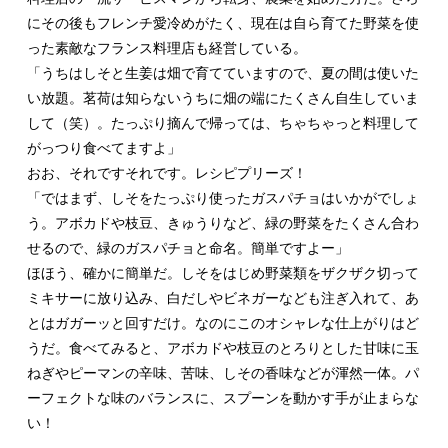
にその後もフレンチ愛冷めがたく、現在は自ら育てた野菜を使
った素敵なフランス料理店も経営している。
「うちはしそと生姜は畑で育てていますので、夏の間は使いた
い放題。茗荷は知らないうちに畑の端にたくさん自生していま
して（笑）。たっぷり摘んで帰っては、ちゃちゃっと料理して
がっつり食べてますよ」
おお、それですそれです。レシピプリーズ！
「ではまず、しそをたっぷり使ったガスパチョはいかがでしょ
う。アボカドや枝豆、きゅうりなど、緑の野菜をたくさん合わ
せるので、緑のガスパチョと命名。簡単ですよー」
ほほう、確かに簡単だ。しそをはじめ野菜類をザクザク切って
ミキサーに放り込み、白だしやビネガーなども注ぎ入れて、あ
とはガガーッと回すだけ。なのにこのオシャレな仕上がりはど
うだ。食べてみると、アボカドや枝豆のとろりとした甘味に玉
ねぎやピーマンの辛味、苦味、しその香味などが渾然一体。パ
ーフェクトな味のバランスに、スプーンを動かす手が止まらな
い！