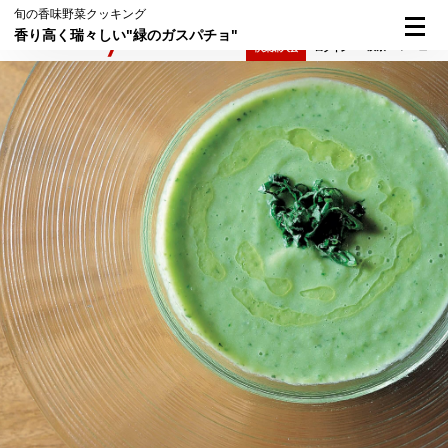
旬の香味野菜クッキング
香り高く瑞々しい"緑のガスパチョ"
検索
メニュー
倶楽部入会
ログイン