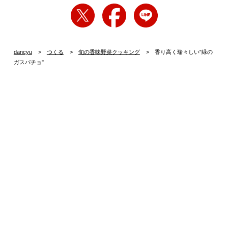
dancyu
つくる
旬の香味野菜クッキング
香り高く瑞々しい"緑の
ガスパチョ"