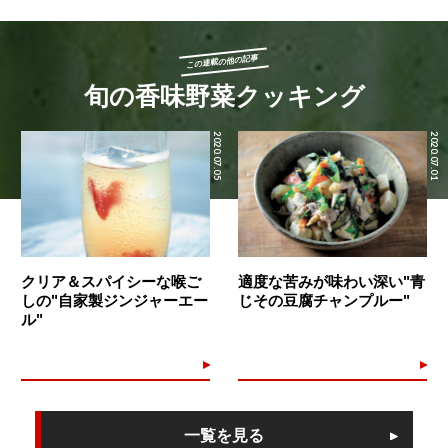
この連載の他の記事
旬の香味野菜クッキング
2020.07.05
2020.07.01
クリア＆スパイシーな喉ご
適度な苦みが味わい深い"青
しの"自家製ジンジャーエー
じその豆腐チャンプルー"
ル"
一覧を見る