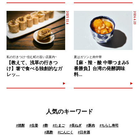
2025.11.6
2026.6.23
私の行きつけ~住む町の旨い店案内~
夏はガツンと肉中華
【教えて、浅草の行きつ
【麻・辣・酸 中華つまみ5
け】箸で食べる独創的なガ
番勝負】台湾の発酵調味
レッ...
料...
人気のキーワード
#
焼酎
#
生姜
#
酢
#
たまご
#
長ねぎ
#
豚肉
#
ちらし寿司
#
黒酢
#
にんにく
#
日本酒