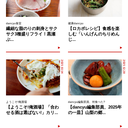
dancyu食堂
健康dancyu
繊細な脂のりの刺身とサク
【ロカボレシピ】食感を楽
サク3種盛りフライ！黒瀬
しむ「いんげんのちりめん
ぶ...
じ...
2025.10.14
2025.12.28
ようこそ!俺酒場
dancyu編集部員、何食べた?
【ようこそ!俺酒場】「合わ
【dancyu編集部員、2025年
せる酒は選ばない!」カリ...
の一皿】山梨の郷...