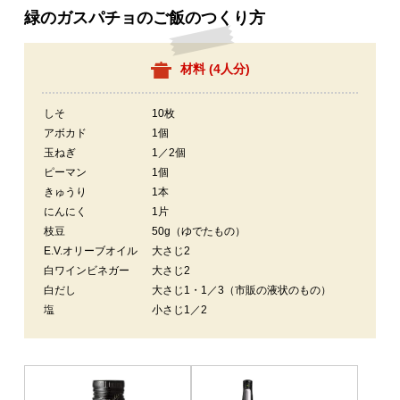
緑のガスパチョのご飯のつくり方
材料 (
4人分
)
しそ
10枚
アボカド
1個
玉ねぎ
1／2個
ピーマン
1個
きゅうり
1本
にんにく
1片
枝豆
50g（ゆでたもの）
E.V.オリーブオイル
大さじ2
白ワインビネガー
大さじ2
白だし
大さじ1・1／3（市販の液状のもの）
塩
小さじ1／2