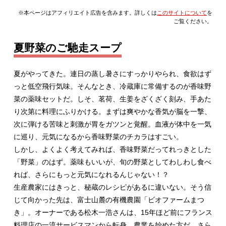
※本ページはアフィリエイト広告を含みます。詳しくは
このサイトについて
を
ご覧ください。
夏野菜のご馳走スープ
夏がやってきた。連日の蒸し暑さにすっかりやられ、食欲はず
っと低空飛行気味。そんなとき、冷蔵庫に常備するのが香味野
菜の薬味セットだ。しそ、茗荷、生姜をざくざく刻み、手あた
り次第に料理にふりかける。まずは爽やかな香気が脳を一撃、
次に弾ける苦味と刺激が胃をガツンと覚醒。血液が体中を一気
に巡り、元気になるから香味野菜のチカラはすごい。
しかし、よくよく考えてみれば、香味野菜だってれっきとした
「野菜」のはず。薬味もいいが、旬の野菜としてわしわし食べ
れば、さらにもっと元気になれるんじゃない！？
生産農家にはきっと、秘蔵のレシピがあるに違いない。そう信
じて向かった先は、富士山麓の有機農園「ビオファームまつ
き」。オーナーである松木一浩さんは、15年ほど前にフランス
料理店の一流サービスマンから転身、農業を始めた方だ。さら