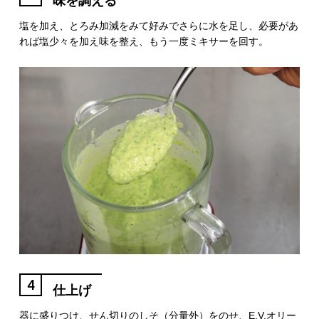
味を調える
塩を加え、とろみ加減をみて好みでさらに水を足し、必要があ
れば塩少々を加え味を整え、もう一度ミキサーを回す。
4
仕上げ
器に盛りつけ、せん切りのしそ（分量外）をのせ、E.V.オリー