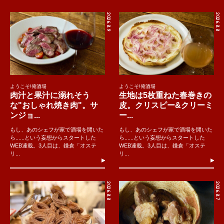
2026.8.9
2026.8.8
ようこそ!俺酒場
ようこそ!俺酒場
肉汁と果汁に溺れそう
生地は5枚重ねた春巻きの
な"おしゃれ焼き肉"。サ
皮。クリスピー&クリーミ
ンジョ...
ー...
もし、あのシェフが家で酒場を開いた
もし、あのシェフが家で酒場を開いた
ら......という妄想からスタートした
ら......という妄想からスタートした
WEB連載。3人目は、鎌倉「オステ
WEB連載。3人目は、鎌倉「オステ
リ...
リ...
2026.8.8
2026.8.7