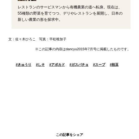
レストランのサービスマンから有機農業の道へ転身。現在は、
55種類の野菜を育てつつ、デリやレストランを展開し、日本の
新しい農業の形を探求中。
文：佐々木ひろこ 写真：平松唯加子
※この記事の内容はdancyu2015年7月号に掲載したものです。
#
きゅうり
#
しそ
#
アボカド
#
ガスパチョ
#
スープ
#
枝豆
この記事をシェア