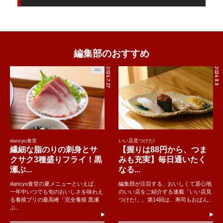
編集部のおすすめ
2026.7.27
2026.8.8
AD
dancyu食堂
いい店見つけた!
繊細な脂のりの刺身とサ
【握りは88円から、つま
クサク3種盛りフライ！黒
みも充実】毎日通いたく
瀬ぶ...
なる...
dancyu食堂の夏メニューといえば、
編集部が注目する、おいしくて居心地
一年中いつでも旬のおいしさを味わえ
のいい店をご紹介する連載「いい店見
る養殖ブリの最高峰「完全養殖 黒瀬
つけた!」。第14回は、寿司もおばん..
ぶ..