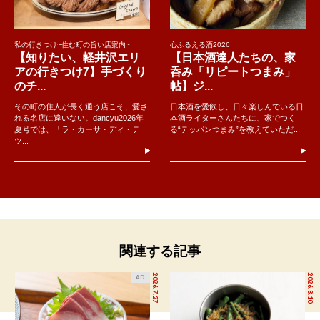
私の行きつけ~住む町の旨い店案内~
心ふるえる酒2026
【知りたい、軽井沢エリ
【日本酒達人たちの、家
アの行きつけ7】手づくり
呑み「リピートつまみ」
のチ...
帖】ジ...
その町の住人が長く通う店こそ、愛さ
日本酒を愛飲し、日々楽しんでいる日
れる名店に違いない。dancyu2026年
本酒ライターさんたちに、家でつく
夏号では、「ラ・カーサ・ディ・テ
る“テッパンつまみ”を教えていただ...
ツ...
関連する記事
2026.7.27
2026.8.10
AD