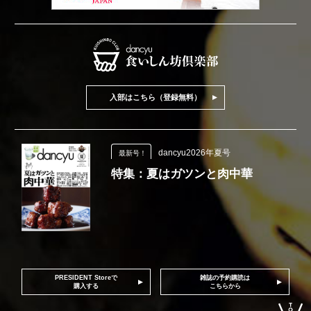
入部はこちら（登録無料）
dancyu2026年夏号
最新号！
特集：夏はガツンと肉中華
PRESIDENT Storeで
雑誌の予約購読は
購入する
こちらから