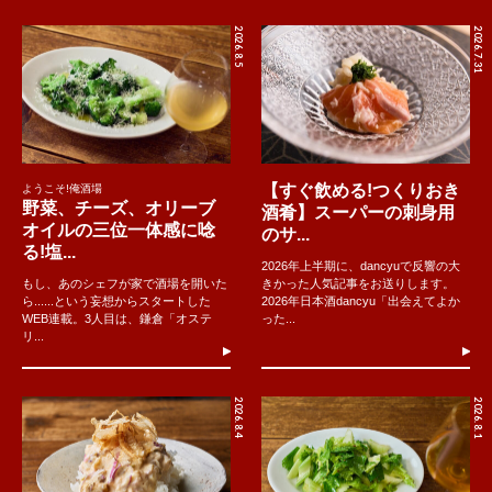
2026.8.5
2026.7.31
【すぐ飲める!つくりおき
ようこそ!俺酒場
野菜、チーズ、オリーブ
酒肴】スーパーの刺身用
オイルの三位一体感に唸
のサ...
る!塩...
2026年上半期に、dancyuで反響の大
もし、あのシェフが家で酒場を開いた
きかった人気記事をお送りします。
ら......という妄想からスタートした
2026年日本酒dancyu「出会えてよか
WEB連載。3人目は、鎌倉「オステ
った...
リ...
2026.8.4
2026.8.1