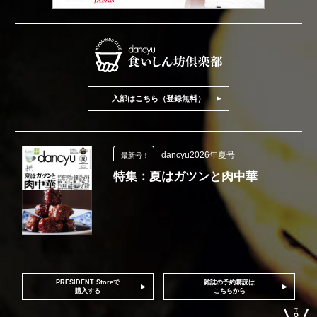
入部はこちら（登録無料）
dancyu2026年夏号
最新号！
特集：夏はガツンと肉中華
PRESIDENT Storeで
雑誌の予約購読は
購入する
こちらから