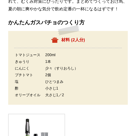
れて、むくみ対策にぴったりです。まとめてつくっておけ馬、
夏の朝に爽やかな気分で飲め定番の一杯になるはずです！
かんたんガスパチョのつくり方
材料 (
2人分
)
トマトジュース
200ml
きゅうり
1本
にんにく
少々（すりおろし）
プチトマト
2個
塩
ひとつまみ
酢
小さじ1
オリーブオイル
大さじ1／2