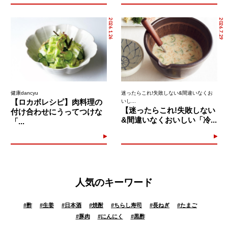
2026.1.26
2026.7.29
健康dancyu
迷ったらこれ!失敗しない&間違いなくお
【ロカボレシピ】肉料理の
いし...
【迷ったらこれ!失敗しない
付け合わせにうってつけな
&間違いなくおいしい「冷...
「...
人気のキーワード
#
酢
#
生姜
#
日本酒
#
焼酎
#
ちらし寿司
#
長ねぎ
#
たまご
#
豚肉
#
にんにく
#
黒酢