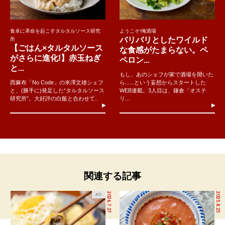
食卓に革命を起こすタルタルソース研究
ようこそ!俺酒場
バリバリとしたワイルド
所
【ごはん×タルタルソース
な食感がたまらない。ペ
がさらに進化!】赤玉ねぎ
ペロン...
と...
もし、あのシェフが家で酒場を開いた
西麻布「No Code」の米澤文雄シェフ
ら......という妄想からスタートした
と、(勝手に)発足した“タルタルソース
WEB連載。3人目は、鎌倉「オステ
研究所”。大好評の白飯と合わせて..
リ...
関連する記事
2026.7.27
2025.8.25
AD