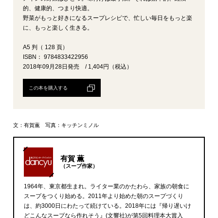
的、健康的、つまり快適。
野菜がもっと好きになるスープレシピで、忙しい毎日をもっと楽
に、もっと楽しく生きる。
A5 判（ 128 頁）
ISBN： 9784833422956
2018年09月28日発売 / 1,404円（税込）
この本を購入する
文：有賀薫 写真：キッチンミノル
有賀 薫
（スープ作家）
1964年、東京都生まれ。ライター業のかたわら、家族の朝食に
スープをつくり始める。2011年より始めた朝のスープづくり
は、約3000日にわたって続けている。2018年には『帰り遅いけ
どこんなスープなら作れそう』(文響社)が第5回料理本大賞入