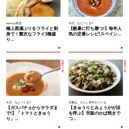
dancyu食堂
今日、なにつくる?
極上黒瀬ぶりをフライと刺
【酷暑に打ち勝つ!】毎年人
身で！贅沢なフライ3種盛
気の定番レシピ!スペイン...
り...
2026.7.20
2026.7.12
今日、なにつくる?
日曜は、ちらし寿司をつくる。
【ガスパチョからサラダま
【きゅうりとみょうがが涼
で!】「トマトときゅう
を呼ぶ】市販のかば焼きで
り」...
つ...