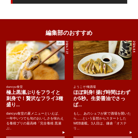
編集部のおすすめ
2026.7.27
2026.8.4
AD
dancyu食堂
ようこそ!俺酒場
極上黒瀬ぶりをフライと
ほぼ刺身! 揚げ時間はわず
刺身で！贅沢なフライ3種
か5秒。生姜醤油でさっ
盛り...
ぱ...
dancyu食堂の夏メニューといえば、
もし、あのシェフが家で酒場を開いた
一年中いつでも旬のおいしさを味わえ
ら......という妄想からスタートした
る養殖ブリの最高峰「完全養殖 黒瀬
WEB連載。3人目は、鎌倉「オステ
ぶ..
リ...