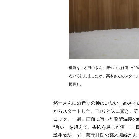
種麹をふる田中さん。床の中央は高い位
ろいろ試しましたが、高木さんのスタイ
提供）。
悠一さんに酒造りの師はいない。めざすの
からスタートした。“香りと味に驚き、
ェック。一瞬、画面に写った発酵温度の
“旨い、を超えて、畏怖を感じた酒”「
誕生物語」で、蔵元杜氏の高木顕統さん