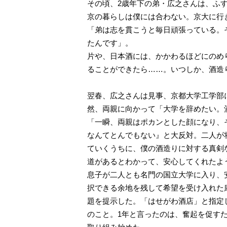
その頃、2歳年下の弟・広之さんは、ふ
京の暮らしは僕には合わない。京大に行
「弟は志を貫こうと毎日頑張っている。
たんです」。
片や、日本酒には、かかわるほどにのめ
ることができたら……。いつしか、酒造
翌春、広之さんは見事、京都大学工学部
然、両親に向かって「大学を辞めたい。
「一瞬、両親はポカンとした顔になり、
なんてとんでもない』と大反対。二人が
ていくうちに、僕の酒造りに対する真剣
道があるとわかって、安心してくれたよ
息子が二人とも名門の国立大学に入り、
択できる余地を残して希望を受け入れた
題を提示した。「はせがわ酒店」と指定
のこと。1年と言ったのは、奮起を促すた