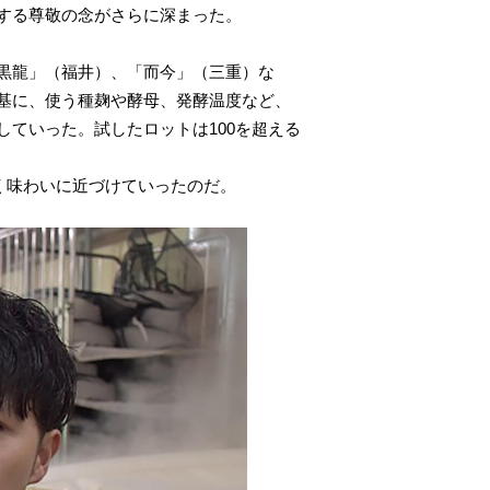
する尊敬の念がさらに深まった。
黒龍」（福井）、「而今」（三重）な
基に、使う種麹や酵母、発酵温度など、
ていった。試したロットは100を超える
く味わいに近づけていったのだ。