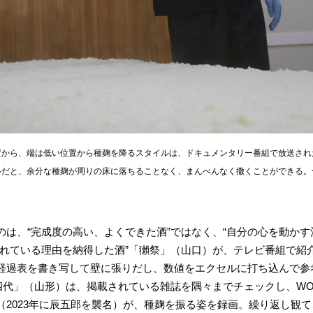
置から、端は低い位置から種麹を降るスタイルは、ドキュメンタリー番組で放送され
ルだと、余分な種麹が周りの床に落ちることなく、まんべんなく撒くことができる。
は、“完成度の高い、よくできた酒”ではなく、“自分の心を動かす
売れている理由を納得した酒”「獺祭」（山口）が、テレビ番組で紹
経過表を書き写して壁に張りだし、数値をエクセルに打ち込んで参
十四代」（山形）は、掲載されている雑誌を隅々までチェックし、W
（2023年に辰五郎を襲名）が、種麹を振る姿を録画。繰り返し観