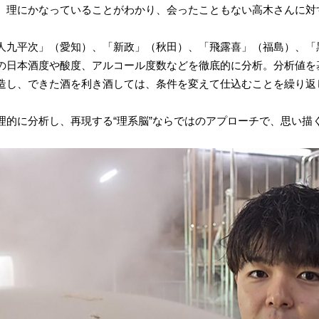
、理にかなっていることがわかり、会ったこともない高木さんに対
人九平次」（愛知）、「新政」（秋田）、「飛露喜」（福島）、「
の日本酒度や酸度、アルコール度数などを徹底的に分析。分析値を
造し、できた酒を利き酒しては、条件を変えて仕込むことを繰り返し
理的に分析し、再現する“理系脳”ならではのアプローチで、思い描