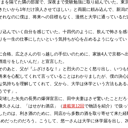
すまを隔てた隣の部屋で、深夜まで受験勉強に取り組んでいた。東
きたいから1年だけ浪人させてほしい」と両親に頼み込んで、新潟
それなのに僕は、将来への目標もなく、漫然と大学に通っているだ
り込んでいく自分を感じていた。十四代のように、飲んで怖さを感
りを一生の仕事にしたいという気持ちが心を占めるようになってい
に合格。広之さんの引っ越しの手伝いのために、家族4人で京都へ
酒造りをしたいんだ」と宣言した。
そのあと、父が『ふざけるな！』と烈火のごとく怒り出し、いつも
将来を心配してくれて言っていることはわかりましたが、僕の決心
な気持ちを理解してくれて、父から、大学は休学という方法もある
うです」。
安堵した矢先の長男の爆弾宣言に、田中夫妻はさぞ驚いたことだろ
康久さんは、「はせがわ酒店」（
連載第12回
で物語を紹介）で扱っ
したのは、利き酒のために、同店から多数の酒を取り寄せて来た経
めだったのだろう。こうして、悠一さんは大学に休学届を出し、20