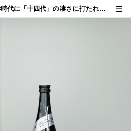
【「十四代」物語】大学時代に「十四代」の凄さに打たれ、人生が変わった――新潟「加茂錦／荷札酒」蔵元杜氏・田中悠一さん その2（第22回）
連載一覧
倶楽部入会
（無料）
ログイン
検索
メニュー