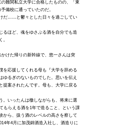
京の難関私立大学に合格したものの、「東
の予備校に通っていたのだ。
けだ……と鬱々とした日々を過ごしてい
じるほど、魂をゆさぶる酒を自分でも造
く。
出かけた帰りの新幹線で、悠一さんは突
僕を応援してくれる母も『大学を辞める
はゆるぎのないものでした。思いを伝え
と提案されたんです。母も、大学に戻る
う。いったんは檄しながらも、将来に選
てもらえる酒を1年で造ること、という課
験から、扱う酒のレベルの高さを察して
14年4月に加茂錦酒造入社し、酒造りに