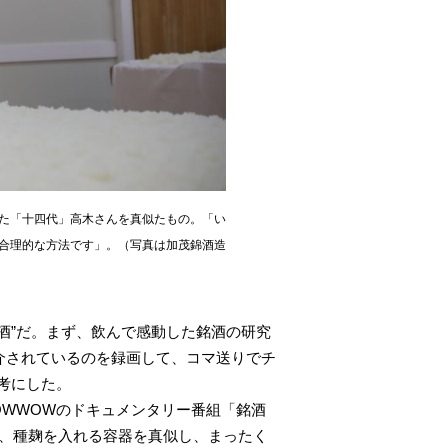
た「十四代」高木さんを真似たもの。「い
合理的な方法です」。（写真は加茂錦酒造
酒”だ。まず、飲んで感動した銘酒の研究
介されているのを録画して、コマ送りでチ
考にした。
OWWOWのドキュメンタリー番組「銘酒
て、種麹を入れる容器を真似し、まったく