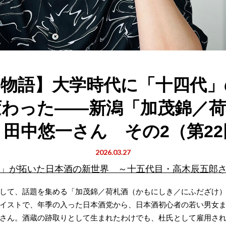
」物語】大学時代に「十四代」
変わった――新潟「加茂錦／荷
・田中悠一さん その2（第22
2026.03.27
」が拓いた日本酒の新世界 ～十五代目・高木辰五郎
して、話題を集める「加茂錦／荷札酒（かもにしき／にふだざけ
イストで、年季の入った日本酒党から、日本酒初心者の若い男女
さん。酒蔵の跡取りとして生まれたわけでも、杜氏として雇用さ