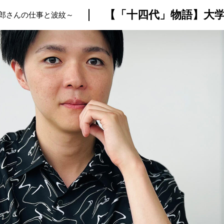
郎さんの仕事と波紋～
トップ
プロが教えるレシピ
厳選！店探し
食のストーリー