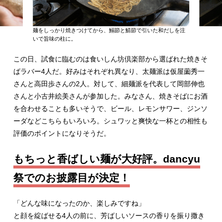
麺をしっかり焼きつけてから、鰯節と鯖節で引いた和だしを注
いで旨味の柱に。
この日、試食に臨むのは食いしん坊倶楽部から選ばれた焼きそ
ばラバー4人だ。好みはそれぞれ異なり、太麺派は仮屋薗秀一
さんと高田歩さんの2人。対して、細麺派を代表して岡部伸也
さんと小古井絵美さんが参加した。みなさん、焼きそばにお酒
を合わせることも多いそうで、ビール、レモンサワー、ジンソ
ーダなどこちらもいろいろ。シュワッと爽快な一杯との相性も
評価のポイントになりそうだ。
もちっと香ばしい麺が大好評。dancyu
祭でのお披露目が決定！
「どんな味になったのか、楽しみですね」
と顔を綻ばせる4人の前に、芳ばしいソースの香りを振り撒き