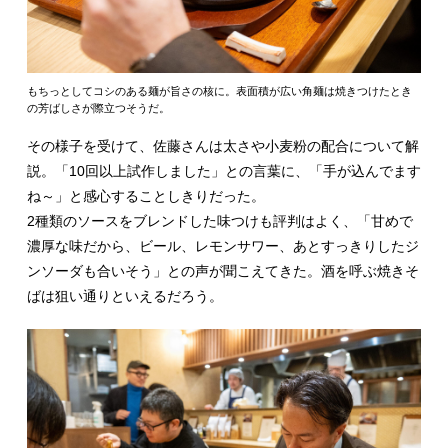
もちっとしてコシのある麺が旨さの核に。表面積が広い角麺は焼きつけたとき
の芳ばしさが際立つそうだ。
その様子を受けて、佐藤さんは太さや小麦粉の配合について解
説。「10回以上試作しました」との言葉に、「手が込んでます
ね～」と感心することしきりだった。
2種類のソースをブレンドした味つけも評判はよく、「甘めで
濃厚な味だから、ビール、レモンサワー、あとすっきりしたジ
ンソーダも合いそう」との声が聞こえてきた。酒を呼ぶ焼きそ
ばは狙い通りといえるだろう。