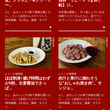
皮。クリスピー&クリーミ
呑み「リピートつまみ」
ー...
帖】ジ...
もし、あのシェフが家で酒場を開いた
日本酒を愛飲し、日々楽しんでいる日
ら......という妄想からスタートした
本酒ライターさんたちに、家でつく
WEB連載。3人目は、鎌倉「オステ
る“テッパンつまみ”を教えていただ...
リ...
2026.8.4
2026.8.9
ようこそ!俺酒場
ようこそ!俺酒場
ほぼ刺身! 揚げ時間はわず
肉汁と果汁に溺れそう
か5秒。生姜醤油でさっ
な"おしゃれ焼き肉"。サ
ぱ...
ンジョ...
もし、あのシェフが家で酒場を開いた
もし、あのシェフが家で酒場を開いた
ら......という妄想からスタートした
ら......という妄想からスタートした
WEB連載。3人目は、鎌倉「オステ
WEB連載。3人目は、鎌倉「オステ
リ...
リ...