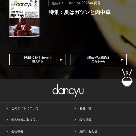
dancyu2026年夏号
最新号！
特集：夏はガツンと肉中華
PRESIDENT Storeで
雑誌の予約購読は
購入する
こちらから
このサイトについて
著者一覧
個人情報の取り扱い
広告掲載
会社概要
お問い合わせ