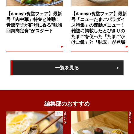
【dancyu食堂フェア】最新
【dancyu食堂フェア】最新
号「肉中華」特集と連動！
号「ニューたまごパラダイ
青唐辛子が鮮烈に香る"味噌
ス特集」の連動メニュー！
回鍋肉定食"がスタート
雑誌に掲載したとびきりの
たまごを使った「たまごか
けご飯」と「味玉」が登場
一覧を見る
編集部のおすすめ
2026.7.27
2026.8.8
AD