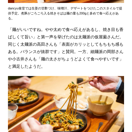
dancyu食堂では生姜の甘酢づけ、味噌汁、デザートをつけたこのスタイルで提
供予定。煮豚がごろごろ入る焼きそばは麺の量も200gと多めで食べ応えがあ
る。
「麺がいいですね。やや太めで食べ応えがあるし、焼き目も香
ばしくて旨い」と第一声を挙げたのは太麺派の仮屋薗さんだ。
同じく太麺派の高田さんも「表面がカリッとしてもちもち感も
ある。バランスが抜群です」と賛同。一方、細麺派の岡部さん
や小古井さんも「麺の太さがちょうどよくて食べやすいです」
と満足したようだ。