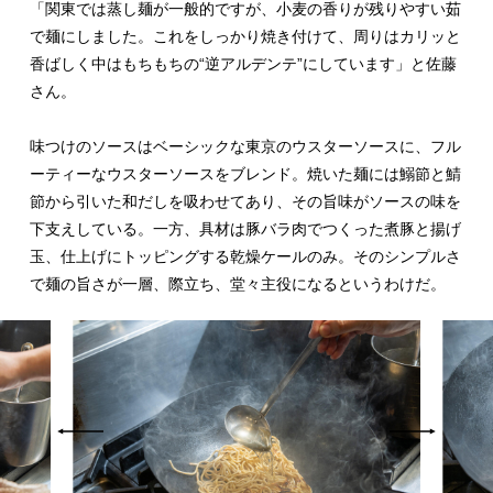
「関東では蒸し麺が一般的ですが、小麦の香りが残りやすい茹
で麺にしました。これをしっかり焼き付けて、周りはカリッと
香ばしく中はもちもちの“逆アルデンテ”にしています」と佐藤
さん。
味つけのソースはベーシックな東京のウスターソースに、フル
ーティーなウスターソースをブレンド。焼いた麺には鰯節と鯖
節から引いた和だしを吸わせてあり、その旨味がソースの味を
下支えしている。一方、具材は豚バラ肉でつくった煮豚と揚げ
玉、仕上げにトッピングする乾燥ケールのみ。そのシンプルさ
で麺の旨さが一層、際立ち、堂々主役になるというわけだ。