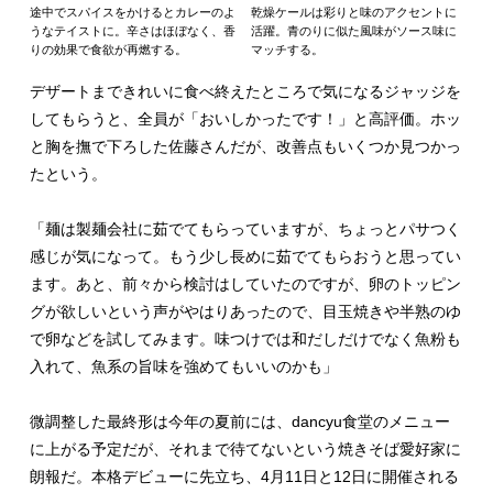
途中でスパイスをかけるとカレーのよ
乾燥ケールは彩りと味のアクセントに
うなテイストに。辛さはほぼなく、香
活躍。青のりに似た風味がソース味に
りの効果で食欲が再燃する。
マッチする。
デザートまできれいに食べ終えたところで気になるジャッジを
してもらうと、全員が「おいしかったです！」と高評価。ホッ
と胸を撫で下ろした佐藤さんだが、改善点もいくつか見つかっ
たという。
「麺は製麺会社に茹でてもらっていますが、ちょっとパサつく
感じが気になって。もう少し長めに茹でてもらおうと思ってい
ます。あと、前々から検討はしていたのですが、卵のトッピン
グが欲しいという声がやはりあったので、目玉焼きや半熟のゆ
で卵などを試してみます。味つけでは和だしだけでなく魚粉も
入れて、魚系の旨味を強めてもいいのかも」
微調整した最終形は今年の夏前には、dancyu食堂のメニュー
に上がる予定だが、それまで待てないという焼きそば愛好家に
朗報だ。本格デビューに先立ち、4月11日と12日に開催される