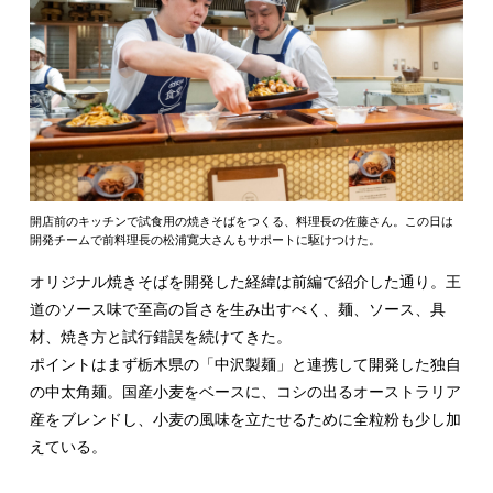
開店前のキッチンで試食用の焼きそばをつくる、料理長の佐藤さん。この日は
開発チームで前料理長の松浦寛大さんもサポートに駆けつけた。
オリジナル焼きそばを開発した経緯は前編で紹介した通り。王
道のソース味で至高の旨さを生み出すべく、麺、ソース、具
材、焼き方と試行錯誤を続けてきた。
ポイントはまず栃木県の「中沢製麺」と連携して開発した独自
の中太角麺。国産小麦をベースに、コシの出るオーストラリア
産をブレンドし、小麦の風味を立たせるために全粒粉も少し加
えている。