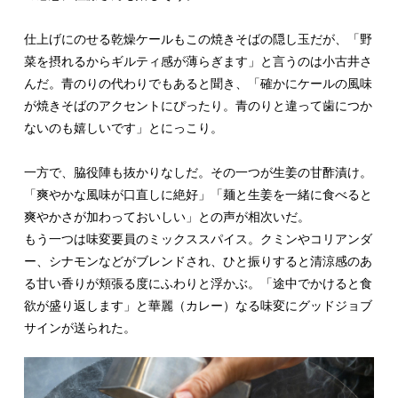
仕上げにのせる乾燥ケールもこの焼きそばの隠し玉だが、「野
菜を摂れるからギルティ感が薄らぎます」と言うのは小古井さ
んだ。青のりの代わりでもあると聞き、「確かにケールの風味
が焼きそばのアクセントにぴったり。青のりと違って歯につか
ないのも嬉しいです」とにっこり。
一方で、脇役陣も抜かりなしだ。その一つが生姜の甘酢漬け。
「爽やかな風味が口直しに絶好」「麺と生姜を一緒に食べると
爽やかさが加わっておいしい」との声が相次いだ。
もう一つは味変要員のミックススパイス。クミンやコリアンダ
ー、シナモンなどがブレンドされ、ひと振りすると清涼感のあ
る甘い香りが頬張る度にふわりと浮かぶ。「途中でかけると食
欲が盛り返します」と華麗（カレー）なる味変にグッドジョブ
サインが送られた。