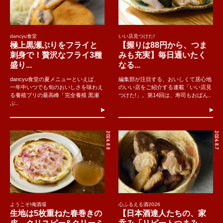
dancyu食堂
いい店見つけた!
極上黒瀬ぶりをフライと
【握りは88円から、つま
刺身で！贅沢なフライ3種
みも充実】毎日通いたく
盛り...
なる...
dancyu食堂の夏メニューといえば、
編集部が注目する、おいしくて居心地
一年中いつでも旬のおいしさを味わえ
のいい店をご紹介する連載「いい店見
る養殖ブリの最高峰「完全養殖 黒瀬
つけた!」。第14回は、寿司もおばん..
ぶ..
2026.8.8
2026.8.7
ようこそ!俺酒場
心ふるえる酒2026
生地は5枚重ねた春巻きの
【日本酒達人たちの、家