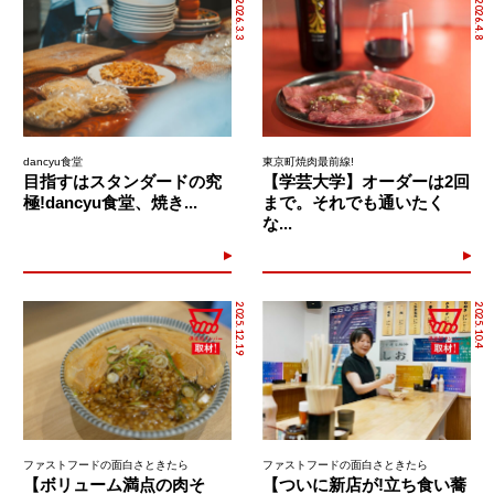
2026.3.3
2026.4.8
dancyu食堂
東京町焼肉最前線!
目指すはスタンダードの究
【学芸大学】オーダーは2回
極!dancyu食堂、焼き...
まで。それでも通いたく
な...
2025.12.19
2025.10.4
ファストフードの面白さときたら
ファストフードの面白さときたら
【ボリューム満点の肉そ
【ついに新店が!立ち食い蕎