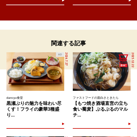
関連する記事
2026.7.27
2025.12.22
AD
dancyu食堂
ファストフードの面白さときたら
黒瀬ぶりの魅力を味わい尽
【もつ焼き酒場直営の立ち
くす！フライの豪華3種盛
食い蕎麦】ぷるぷるのマル
り...
チ...