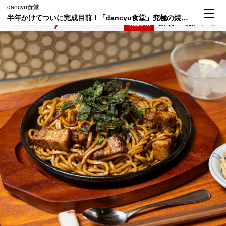
dancyu食堂
半年かけてついに完成目前！「dancyu食堂」究極の焼きそば、食いしん坊倶楽部メンバーによる本気ジャッジ
検索
メニュー
倶楽部入会
ログイン