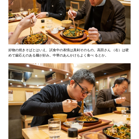
好物の焼きそばとはいえ、試食中の表情は真剣そのもの。高田さん （右）は硬
めで歯応えのある麺が好み。中華のあんかけもよく食べ るとか。