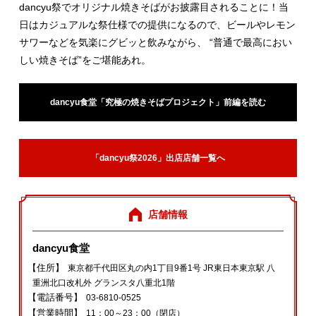
dancyu祭でオリジナル焼きそばがお披露目されることに！当
日はカジュアルな祭仕様での提供になるので、ビールやレモン
サワーなどを気楽にグビッと飲みながら、 “普通で最高におい
しい焼きそば”をご堪能あれ。
dancyu食堂「究極の焼きそばプロジェクト」前編を読む
「dancyu祭2026」出店店舗一覧へ
店舗情報
dancyu食堂
【住所】
東京都千代田区丸の内1丁目9番1号 JR東日本東京駅 八
重洲北口改札外 グランスタ八重北1階
【電話番号】
03‐6810‐0525
【営業時間】
11：00～23：00（閉店）