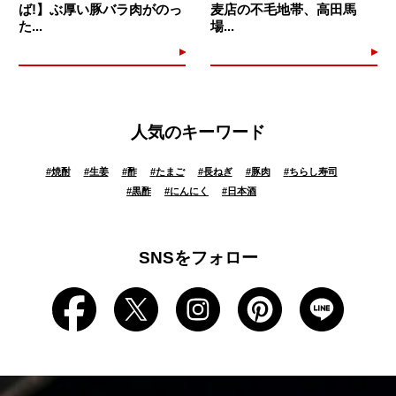
ば!】ぶ厚い豚バラ肉がのっ
麦店の不毛地帯、高田馬
た...
場...
人気のキーワード
#
焼酎
#
生姜
#
酢
#
たまご
#
長ねぎ
#
豚肉
#
ちらし寿司
#
黒酢
#
にんにく
#
日本酒
SNSをフォロー