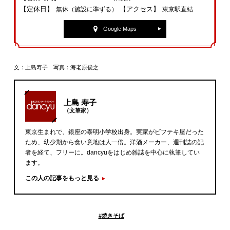
【定休日】
【アクセス】
無休（施設に準ずる）
東京駅直結
Google Maps
文：上島寿子 写真：海老原俊之
上島 寿子
（文筆家）
東京生まれで、銀座の泰明小学校出身。実家がビフテキ屋だった
ため、幼少期から食い意地は人一倍。洋酒メーカー、週刊誌の記
者を経て、フリーに。dancyuをはじめ雑誌を中心に執筆してい
ます。
この人の記事をもっと見る
#
焼きそば