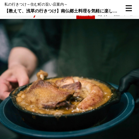
私の行きつけ～住む町の旨い店案内～
【教えて、浅草の行きつけ】南仏郷土料理を気軽に楽しめる、下町ビストロの決定打～「釜浅商店」熊澤大介さんの紹介
検索
メニュー
倶楽部入会
ログイン