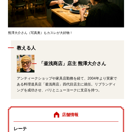
熊澤大介さん（写真奥）もカスレが大好物！
教える人
「釜浅商店」店主 熊澤大介さん
アンティークショップや家具店勤務を経て、2004年より実家で
ある料理道具店「釜浅商店」四代目店主に就任。リブランディ
ングを成功させ、パリとニューヨークに支店を持つ。
店舗情報
レーテ