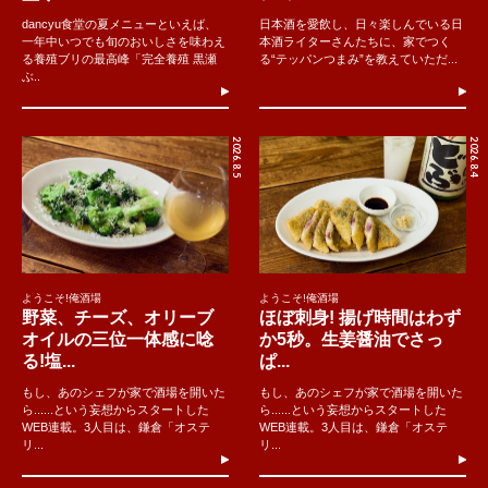
dancyu食堂の夏メニューといえば、
日本酒を愛飲し、日々楽しんでいる日
一年中いつでも旬のおいしさを味わえ
本酒ライターさんたちに、家でつく
る養殖ブリの最高峰「完全養殖 黒瀬
る“テッパンつまみ”を教えていただ...
ぶ..
2026.8.5
2026.8.4
ようこそ!俺酒場
ようこそ!俺酒場
野菜、チーズ、オリーブ
ほぼ刺身! 揚げ時間はわず
オイルの三位一体感に唸
か5秒。生姜醤油でさっ
る!塩...
ぱ...
もし、あのシェフが家で酒場を開いた
もし、あのシェフが家で酒場を開いた
ら......という妄想からスタートした
ら......という妄想からスタートした
WEB連載。3人目は、鎌倉「オステ
WEB連載。3人目は、鎌倉「オステ
リ...
リ...