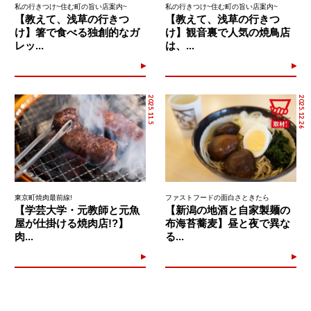
私の行きつけ~住む町の旨い店案内~
私の行きつけ~住む町の旨い店案内~
【教えて、浅草の行きつ
【教えて、浅草の行きつ
け】箸で食べる独創的なガ
け】観音裏で人気の焼鳥店
レッ...
は、...
2025.11.5
2025.12.26
東京町焼肉最前線!
ファストフードの面白さときたら
【学芸大学・元教師と元魚
【新潟の地酒と自家製麺の
屋が仕掛ける焼肉店!?】
布海苔蕎麦】昼と夜で異な
肉...
る...