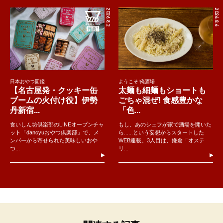
2026.8.2
2026.8.6
日本おやつ図鑑
ようこそ!俺酒場
【名古屋発・クッキー缶
太麺も細麺もショートも
ブームの火付け役】伊勢
ごちゃ混ぜ! 食感豊かな
丹新宿...
「色...
食いしん坊倶楽部のLINEオープンチャ
もし、あのシェフが家で酒場を開いた
ット「dancyuおやつ倶楽部」で、メ
ら......という妄想からスタートした
ンバーから寄せられた美味しいおや
WEB連載。3人目は、鎌倉「オステ
つ...
リ...