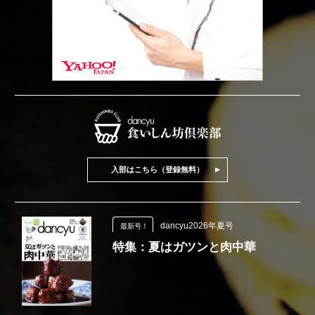
入部はこちら（登録無料）
dancyu2026年夏号
最新号！
特集：夏はガツンと肉中華