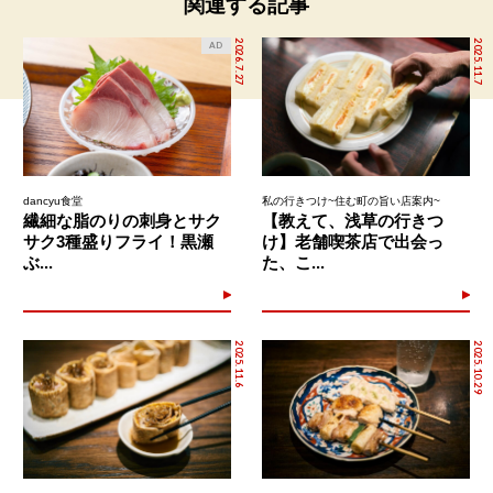
関連する記事
2026.7.27
2025.11.7
AD
dancyu食堂
私の行きつけ~住む町の旨い店案内~
繊細な脂のりの刺身とサク
【教えて、浅草の行きつ
サク3種盛りフライ！黒瀬
け】老舗喫茶店で出会っ
ぶ...
た、こ...
2025.11.6
2025.10.29