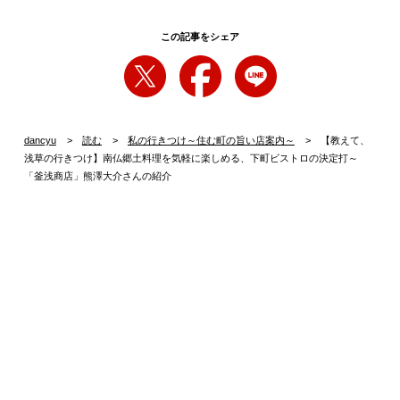
この記事をシェア
dancyu
読む
私の行きつけ～住む町の旨い店案内～
【教えて、
浅草の行きつけ】南仏郷土料理を気軽に楽しめる、下町ビストロの決定打～
「釜浅商店」熊澤大介さんの紹介