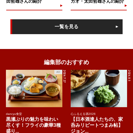
田哲雄さんの紹介
カオ・太田哲雄さんの紹介
一覧を見る
編集部のおすすめ
2026.7.27
2026.8.5
AD
dancyu食堂
心ふるえる酒2026
黒瀬ぶりの魅力を味わい
【日本酒達人たちの、家
尽くす！フライの豪華3種
呑みリピートつまみ帖】
盛り...
ジョン...