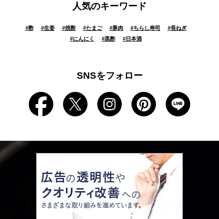
人気のキーワード
#
酢
#
生姜
#
焼酎
#
たまご
#
豚肉
#
ちらし寿司
#
長ねぎ
#
にんにく
#
黒酢
#
日本酒
SNSをフォロー