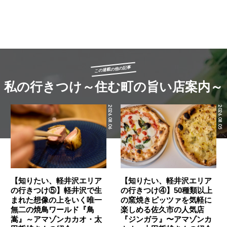
この連載の他の記事
私の行きつけ～住む町の旨い店案内～
2026.08.06
2026.08.05
【知りたい、軽井沢エリア
【知りたい、軽井沢エリア
の行きつけ⑤】軽井沢で生
の行きつけ④】50種類以上
まれた想像の上をいく唯一
の窯焼きピッツァを気軽に
無二の焼鳥ワールド『鳥
楽しめる佐久市の人気店
嵩』～アマゾンカカオ・太
『ジンガラ』〜アマゾンカ