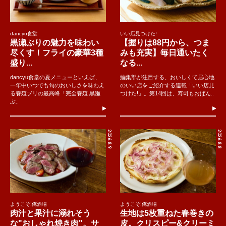
dancyu食堂
いい店見つけた!
黒瀬ぶりの魅力を味わい
【握りは88円から、つま
尽くす！フライの豪華3種
みも充実】毎日通いたく
盛り...
なる...
dancyu食堂の夏メニューといえば、
編集部が注目する、おいしくて居心地
一年中いつでも旬のおいしさを味わえ
のいい店をご紹介する連載「いい店見
る養殖ブリの最高峰「完全養殖 黒瀬
つけた!」。第14回は、寿司もおばん..
ぶ..
2026.8.9
2026.8.8
ようこそ!俺酒場
ようこそ!俺酒場
肉汁と果汁に溺れそう
生地は5枚重ねた春巻きの
な"おしゃれ焼き肉"。サ
皮。クリスピー&クリーミ