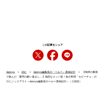
この記事をシェア
dancyu
読む
dancyu編集長の「ペルー」美味紀行
【地球の裏側
で飲んだ「驚愕の酔い覚まし」】強烈なスッパ旨！魚介料理「セビーチェ」の
汁にノックアウト～dancyu編集長のペルー美味紀行～（２回目）