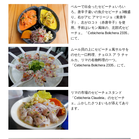
ペルーで出会ったセビーチェいろい
ろ。唐辛子違いの魚介セビーチェ3種盛
り。右がアヒ アマリージョ（黄唐辛
子）、左がロコト（赤唐辛子）を使
用。手前はレモン風味の、北部式セビ
ーチェ。「Cebicheria Bolichera 2335」
にて。
ムール貝の上にセビーチェ風サルサを
のせた一口料理、チョロス ア ラ チャ
ルカ。リマの名物料理の一つ。
「Cebicheria Bolichera 2335」にて。
リマの市場のセビーチェスタンド
「Cebicheria Claudeia」のセビーチ
ェ。ふかしたさつまいもが添えてあり
ます。