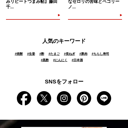
みリピートつまみ帖】藤田
なセロリの苦味とペコリー
千...
ノ...
人気のキーワード
#
焼酎
#
生姜
#
酢
#
たまご
#
長ねぎ
#
豚肉
#
ちらし寿司
#
黒酢
#
にんにく
#
日本酒
SNSをフォロー