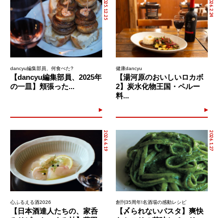
2025.12.25
2026.2.24
dancyu編集部員、何食べた?
健康dancyu
【dancyu編集部員、2025年
【湯河原のおいしいロカボ
の一皿】頬張った...
2】炭水化物王国・ペルー
料...
2026.6.19
2026.1.27
心ふるえる酒2026
創刊35周年!名酒場の感動レシピ
【日本酒達人たちの、家呑
【〆られないパスタ】爽快