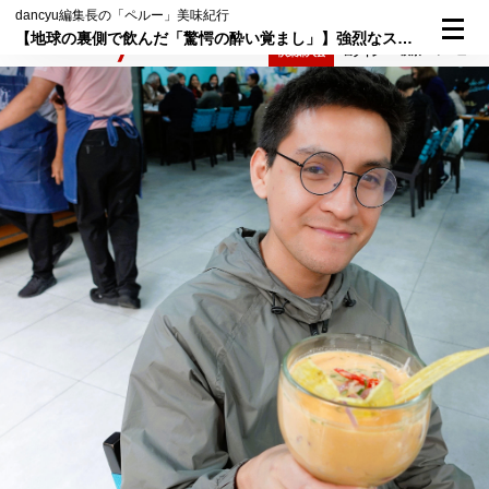
dancyu編集長の「ペルー」美味紀行
【地球の裏側で飲んだ「驚愕の酔い覚まし」】強烈なスッパ旨！魚介料理「セビーチェ」の汁にノックアウト～dancyu編集長のペルー美味紀行～（２回目）
検索
メニュー
倶楽部入会
ログイン