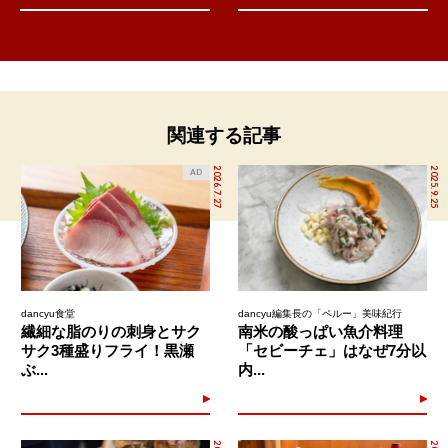
関連する記事
2026.7.27
2025.9.25
AD
dancyu食堂
dancyu編集長の「ペルー」美味紀行
繊細な脂のりの刺身とサク
南米の酸っぱい魚介料理
サク3種盛りフライ！黒瀬
「セビーチェ」はなぜ7分以
ぶ...
内...