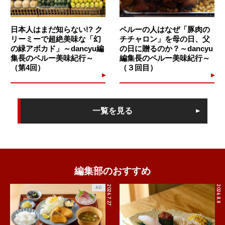
日本人はまだ知らない!? ク
ペルーの人はなぜ「豚肉の
リーミーで超絶美味な「幻
チチャロン」を母の日、父
の緑アボカド」～dancyu編
の日に贈るのか？～dancyu
集長のペルー美味紀行～
編集長のペルー美味紀行～
（第4回）
（３回目）
一覧を見る
編集部のおすすめ
2026.7.27
2026.8.8
AD