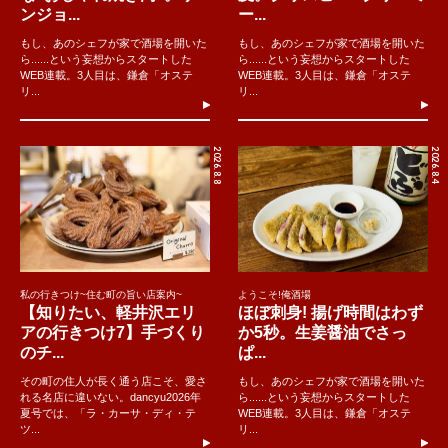
ンジョ...
ー...
もし、あのシェフが家で酒場を開いた
もし、あのシェフが家で酒場を開いた
ら......という妄想からスタートした
ら......という妄想からスタートした
WEB連載。3人目は、鎌倉「オステ
WEB連載。3人目は、鎌倉「オステ
リ...
リ...
2026.8.8
2026.8.4
私の行きつけ~住む町の旨い店案内~
ようこそ!俺酒場
【知りたい、軽井沢エリ
ほぼ刺身! 揚げ時間はわず
アの行きつけ7】手づくり
か5秒。生姜醤油でさっ
のチ...
ぱ...
その町の住人が長く通う店こそ、愛さ
もし、あのシェフが家で酒場を開いた
れる名店に違いない。dancyu2026年
ら......という妄想からスタートした
夏号では、「ラ・カーサ・ディ・テ
WEB連載。3人目は、鎌倉「オステ
ツ...
リ...