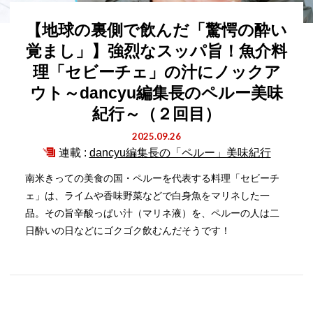
【地球の裏側で飲んだ「驚愕の酔い
覚まし」】強烈なスッパ旨！魚介料
理「セビーチェ」の汁にノックア
ウト～dancyu編集長のペルー美味
紀行～（２回目）
2025.09.26
連載 :
dancyu編集長の「ペルー」美味紀行
南米きっての美食の国・ペルーを代表する料理「セビーチ
ェ」は、ライムや香味野菜などで白身魚をマリネした一
品。その旨辛酸っぱい汁（マリネ液）を、ペルーの人は二
日酔いの日などにゴクゴク飲むんだそうです！