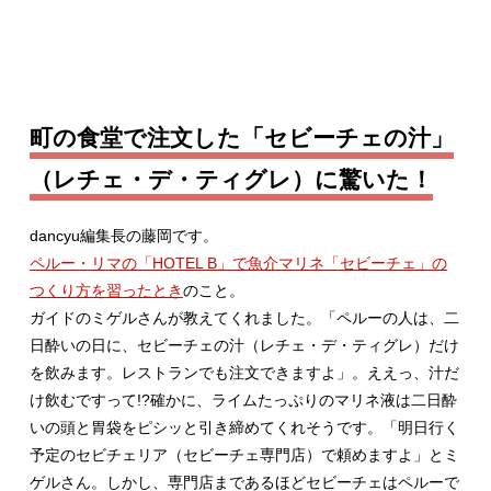
町の食堂で注文した「セビーチェの汁」
（レチェ・デ・ティグレ）に驚いた！
dancyu編集長の藤岡です。
ペルー・リマの「HOTEL B」で魚介マリネ「セビーチェ」の
つくり方を習ったとき
のこと。
ガイドのミゲルさんが教えてくれました。「ペルーの人は、二
日酔いの日に、セビーチェの汁（レチェ・デ・ティグレ）だけ
を飲みます。レストランでも注文できますよ」。ええっ、汁だ
け飲むですって!?確かに、ライムたっぷりのマリネ液は二日酔
いの頭と胃袋をピシッと引き締めてくれそうです。「明日行く
予定のセビチェリア（セビーチェ専門店）で頼めますよ」とミ
ゲルさん。しかし、専門店まであるほどセビーチェはペルーで