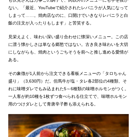
ない。「最近、YouTubeで紹介されたレバニラが人気になって
しまって……。焼肉店なのに、口開けでいきなりレバニラと白
飯の注文が入ったりもします」と苦笑する。
見栄えよく、味わい深い盛り合わせに懐深いメニュー。この店
に漂う懐かしさは単なる郷愁ではない。古き良き味わいを大切
にしながらも、焼肉というごちそうを前へと推し進める愛情が
ある。
その象徴が1人前から注文できる看板メニューの「タロちゃん
盛り」（3,630円）だ。但馬牛が塩・タレ各2部位の4種類、そ
れに味噌ダレでもみ込まれた5～6種類の味噌ホルモンがつく。
一人客が約10種を1枚ずつ食べられる仕立てで、味噌ホルモン
用のつけダレとして青唐辛子酢も添えられる。