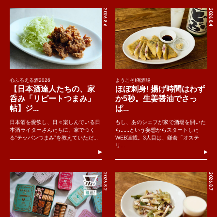
2026.8.6
2026.8.4
心ふるえる酒2026
ようこそ!俺酒場
【日本酒達人たちの、家
ほぼ刺身! 揚げ時間はわず
呑み「リピートつまみ」
か5秒。生姜醤油でさっ
帖】ジ...
ぱ...
日本酒を愛飲し、日々楽しんでいる日
もし、あのシェフが家で酒場を開いた
本酒ライターさんたちに、家でつく
ら......という妄想からスタートした
る“テッパンつまみ”を教えていただ...
WEB連載。3人目は、鎌倉「オステ
リ...
2026.8.2
2026.8.7