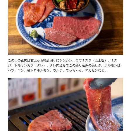
この日の正肉は右上から時計回りにシンシン、ウワミスジ（以上塩）、ミス
ジ、トモサンカク（タレ）。タレ肉込みでこの盛り込みの美しさ。ホルモンは
ハツ、ヤン、極トロホルモン、ウルテ、てっちゃん、アカセンなど。