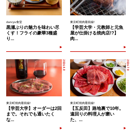
dancyu食堂
東京町焼肉最前線!
黒瀬ぶりの魅力を味わい尽
【学芸大学・元教師と元魚
くす！フライの豪華3種盛
屋が仕掛ける焼肉店!?】
り...
肉...
2026.4.8
2026.7.8
東京町焼肉最前線!
東京町焼肉最前線!
【学芸大学】オーダーは2回
【五反田】路地裏で10年。
まで。それでも通いたく
遠回りの料理人が磨い
な...
た、...