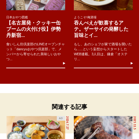
日本おやつ図鑑
ようこそ!俺酒場
【名古屋発・クッキー缶
吞んべえが歓喜するア
ブームの火付け役】伊勢
テ。ザーサイの発酵した
丹新宿...
旨味とイ...
食いしん坊倶楽部のLINEオープンチャ
もし、あのシェフが家で酒場を開いた
ット「dancyuおやつ倶楽部」で、メ
ら......という妄想からスタートした
ンバーから寄せられた美味しいおや
WEB連載。3人目は、鎌倉「オステ
つ...
リ...
関連する記事
2026.7.27
2025.11.5
AD