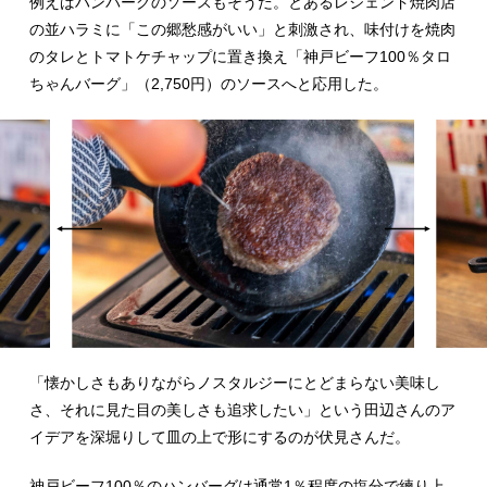
例えばハンバーグのソースもそうだ。とあるレジェンド焼肉店
の並ハラミに「この郷愁感がいい」と刺激され、味付けを焼肉
のタレとトマトケチャップに置き換え「神戸ビーフ100％タロ
ちゃんバーグ」（2,750円）のソースへと応用した。
「懐かしさもありながらノスタルジーにとどまらない美味し
さ、それに見た目の美しさも追求したい」という田辺さんのア
イデアを深堀りして皿の上で形にするのが伏見さんだ。
神戸ビーフ100％のハンバーグは通常1％程度の塩分で練り上