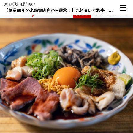
東京町焼肉最前線！
【創業60年の老舗焼肉店から継承！】九州タレと和牛、進化するホルモン。中野に根ざして5年目の「ホルモン人生タロちゃん」
検索
メニュー
倶楽部入会
ログイン