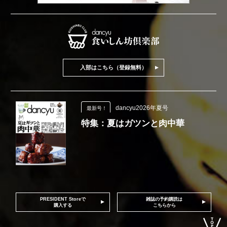
入部はこちら（登録無料）
dancyu2026年夏号
最新号！
特集：夏はガツンと肉中華
PRESIDENT Storeで
雑誌の予約購読は
購入する
こちらから