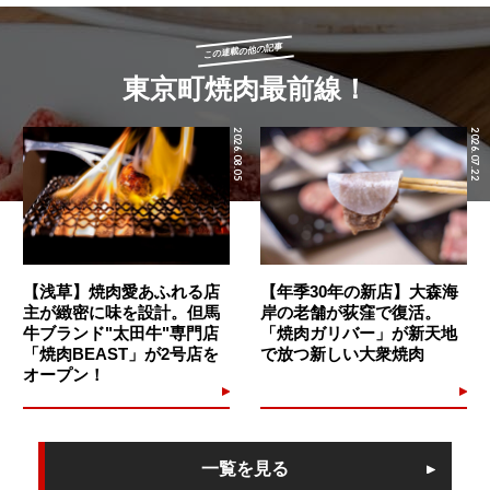
この連載の他の記事
東京町焼肉最前線！
2026.08.05
2026.07.22
【浅草】焼肉愛あふれる店
【年季30年の新店】大森海
主が緻密に味を設計。但馬
岸の老舗が荻窪で復活。
牛ブランド"太田牛"専門店
「焼肉ガリバー」が新天地
「焼肉BEAST」が2号店を
で放つ新しい大衆焼肉
オープン！
一覧を見る