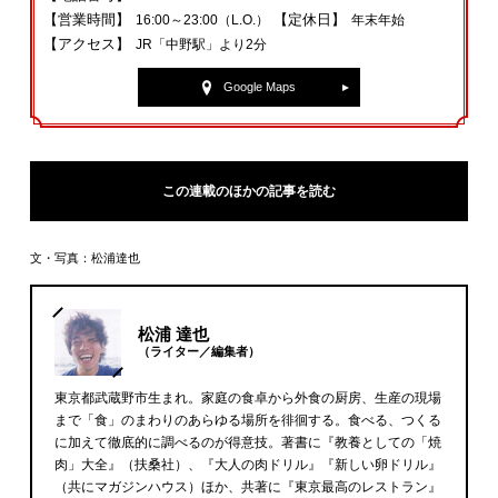
【営業時間】
【定休日】
16:00～23:00（L.O.）
年末年始
【アクセス】
JR「中野駅」より2分
Google Maps
この連載のほかの記事を読む
文・写真：松浦達也
松浦 達也
（ライター／編集者）
東京都武蔵野市生まれ。家庭の食卓から外食の厨房、生産の現場
まで「食」のまわりのあらゆる場所を徘徊する。食べる、つくる
に加えて徹底的に調べるのが得意技。著書に『教養としての「焼
肉」大全』（扶桑社）、『大人の肉ドリル』『新しい卵ドリル』
（共にマガジンハウス）ほか、共著に『東京最高のレストラン』