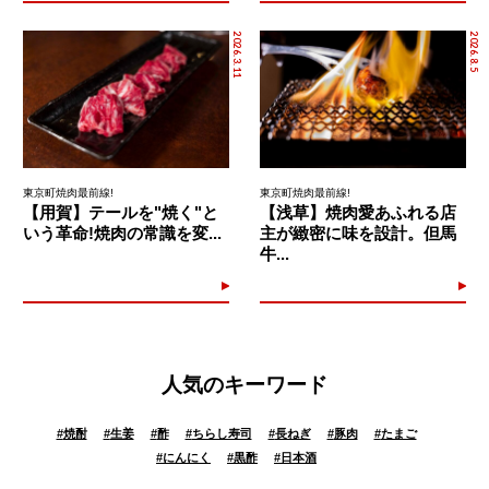
2026.3.11
2026.8.5
東京町焼肉最前線!
東京町焼肉最前線!
【用賀】テールを"焼く"と
【浅草】焼肉愛あふれる店
いう革命!焼肉の常識を変...
主が緻密に味を設計。但馬
牛...
人気のキーワード
#
焼酎
#
生姜
#
酢
#
ちらし寿司
#
長ねぎ
#
豚肉
#
たまご
#
にんにく
#
黒酢
#
日本酒