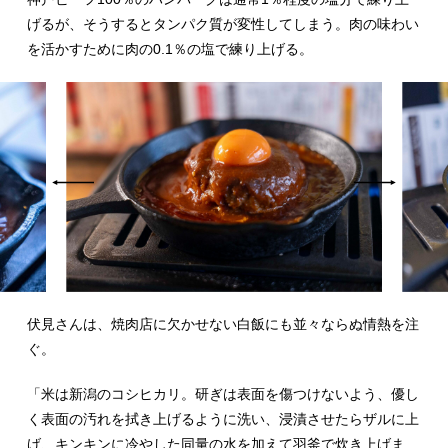
げるが、そうするとタンパク質が変性してしまう。肉の味わい
を活かすために肉の0.1％の塩で練り上げる。
伏見さんは、焼肉店に欠かせない白飯にも並々ならぬ情熱を注
ぐ。
「米は新潟のコシヒカリ。研ぎは表面を傷つけないよう、優し
く表面の汚れを拭き上げるように洗い、浸漬させたらザルに上
げ、キンキンに冷やした同量の水を加えて羽釜で炊き上げま