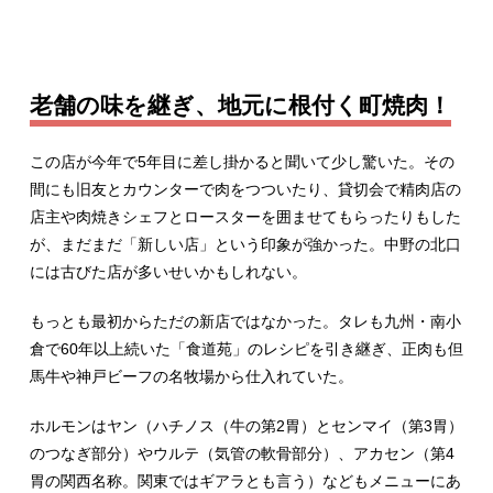
老舗の味を継ぎ、地元に根付く町焼肉！
この店が今年で5年目に差し掛かると聞いて少し驚いた。その
間にも旧友とカウンターで肉をつついたり、貸切会で精肉店の
店主や肉焼きシェフとロースターを囲ませてもらったりもした
が、まだまだ「新しい店」という印象が強かった。中野の北口
には古びた店が多いせいかもしれない。
もっとも最初からただの新店ではなかった。タレも九州・南小
倉で60年以上続いた「食道苑」のレシピを引き継ぎ、正肉も但
馬牛や神戸ビーフの名牧場から仕入れていた。
ホルモンはヤン（ハチノス（牛の第2胃）とセンマイ（第3胃）
のつなぎ部分）やウルテ（気管の軟骨部分）、アカセン（第4
胃の関西名称。関東ではギアラとも言う）などもメニューにあ