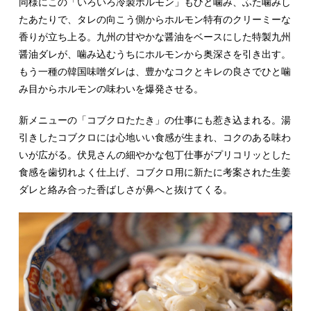
同様にこの「いろいろ冷製ホルモン」もひと噛み、ふた噛みし
たあたりで、タレの向こう側からホルモン特有のクリーミーな
香りが立ち上る。九州の甘やかな醤油をベースにした特製九州
醤油ダレが、噛み込むうちにホルモンから奥深さを引き出す。
もう一種の韓国味噌ダレは、豊かなコクとキレの良さでひと噛
み目からホルモンの味わいを爆発させる。
新メニューの「コブクロたたき」の仕事にも惹き込まれる。湯
引きしたコブクロには心地いい食感が生まれ、コクのある味わ
いが広がる。伏見さんの細やかな包丁仕事がプリコリッとした
食感を歯切れよく仕上げ、コブクロ用に新たに考案された生姜
ダレと絡み合った香ばしさが鼻へと抜けてくる。