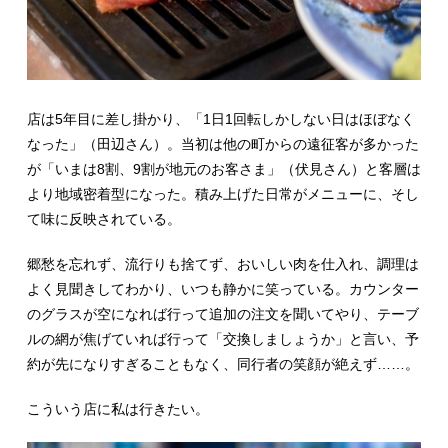
店は5年目に差し掛かり、「1日1回転しかしない日はほぼなく
なった」（田辺さん）。当初は他の町からの遠征客が多かった
が「いまは8割、9割が地元のお客さま」（伏見さん）と客層は
より地域密着型になった。積み上げた日常がメニューに、そし
て味に反映されている。
郷愁を忘れず、流行りも捨てず、おいしい肉を仕入れ、調理は
よく見聞きしてわかり、いつも静かに笑っている。カウンター
のグラスが空になれば行って追加の注文を聞いてやり、テーブ
ルの網が焦げていれば行って「交換しましょうか」と言い、予
約が先になりすぎることもなく、同行者の笑顔が絶えず……。
こういう店に私は行きたい。