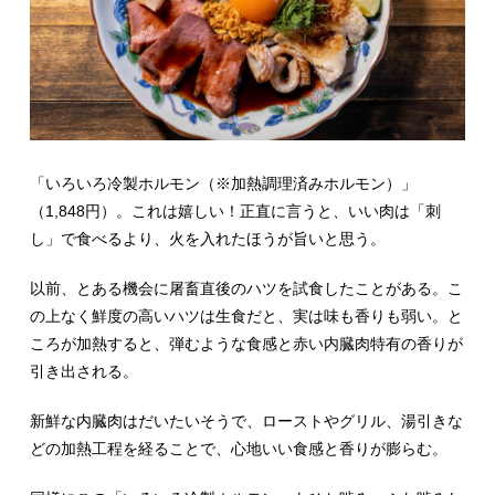
「いろいろ冷製ホルモン（※加熱調理済みホルモン）」
（1,848円）。これは嬉しい！正直に言うと、いい肉は「刺
し」で食べるより、火を入れたほうが旨いと思う。
以前、とある機会に屠畜直後のハツを試食したことがある。こ
の上なく鮮度の高いハツは生食だと、実は味も香りも弱い。と
ころが加熱すると、弾むような食感と赤い内臓肉特有の香りが
引き出される。
新鮮な内臓肉はだいたいそうで、ローストやグリル、湯引きな
どの加熱工程を経ることで、心地いい食感と香りが膨らむ。