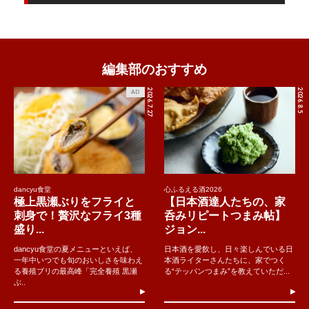
編集部のおすすめ
2026.7.27
2026.8.5
AD
dancyu食堂
心ふるえる酒2026
極上黒瀬ぶりをフライと
【日本酒達人たちの、家
刺身で！贅沢なフライ3種
呑みリピートつまみ帖】
盛り...
ジョン...
dancyu食堂の夏メニューといえば、
日本酒を愛飲し、日々楽しんでいる日
一年中いつでも旬のおいしさを味わえ
本酒ライターさんたちに、家でつく
る養殖ブリの最高峰「完全養殖 黒瀬
る“テッパンつまみ”を教えていただ...
ぶ..