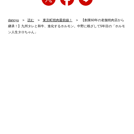
dancyu
読む
東京町焼肉最前線！
【創業60年の老舗焼肉店から
継承！】九州タレと和牛、進化するホルモン。中野に根ざして5年目の「ホルモ
ン人生タロちゃん」