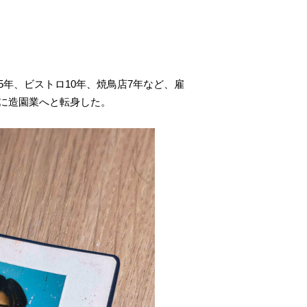
年、ビストロ10年、焼鳥店7年など、雇
に造園業へと転身した。