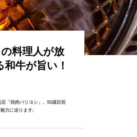
ちの料理人が放
る和牛が旨い！
題店「焼肉バリヨシ」。50歳目前
、魅力に迫ります。