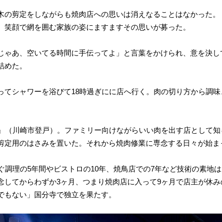
木の剪定をしながらも焼肉店への思いは消えなることはなかった。
、笑顔で網を囲む家族の姿にますますその思いが募った。
じゃあ、空いてる時間に手伝ってよ」と言葉をかけられ、意を決し
詰めた。
ってシャワーを浴びて18時過ぎにに店へ行く。肉の切り方から調
リ』（川崎市登戸）。ファミリー向けながらいい肉を出す店として
剪定用のはさみを置いた。それから焼肉修業に専念する日々が始ま
ぐ調理の5年間やビストロの10年、焼鳥店での7年など技術の素地
念してからわずか3ヶ月、つまり焼肉店に入って9ヶ月で店主が休み
でもない」国分寺で独立を果たす。