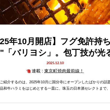
025年10月開店】フグ免許持
肉"「バリヨシ」。包丁技が光
2025.12.10
連載 :
東京町焼肉最前線！
紹介するのは、2025年10月に国分寺にオープンしたばかりの話
品和牛ハラミをはじめとする一皿に、珠玉の日本酒セレクトまで