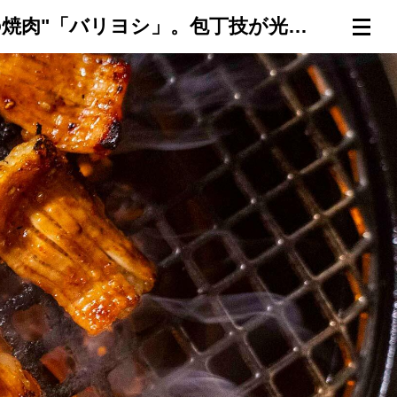
【国分寺・2025年10月開店】フグ免許持ちの料理人が放つ"本気の焼肉"「バリヨシ」。包丁技が光る和牛が旨い！
連載一覧
倶楽部入会
（無料）
ログイン
検索
メニュー