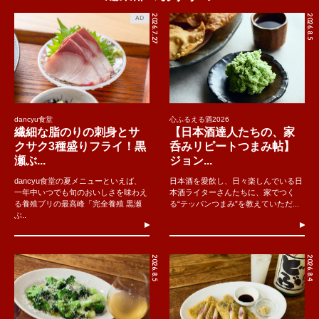
2026.7.27
2026.8.5
AD
dancyu食堂
心ふるえる酒2026
繊細な脂のりの刺身とサ
【日本酒達人たちの、家
クサク3種盛りフライ！黒
呑みリピートつまみ帖】
瀬ぶ...
ジョン...
dancyu食堂の夏メニューといえば、
日本酒を愛飲し、日々楽しんでいる日
一年中いつでも旬のおいしさを味わえ
本酒ライターさんたちに、家でつく
る養殖ブリの最高峰「完全養殖 黒瀬
る“テッパンつまみ”を教えていただ...
ぶ..
2026.8.5
2026.8.4