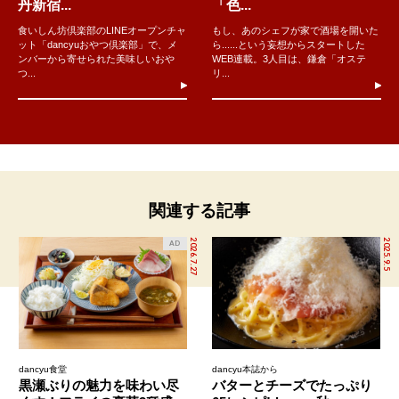
丹新宿...
「色...
食いしん坊倶楽部のLINEオープンチャ
もし、あのシェフが家で酒場を開いた
ット「dancyuおやつ倶楽部」で、メ
ら......という妄想からスタートした
ンバーから寄せられた美味しいおや
WEB連載。3人目は、鎌倉「オステ
つ...
リ...
関連する記事
2026.7.27
2025.9.5
AD
dancyu食堂
dancyu本誌から
黒瀬ぶりの魅力を味わい尽
バターとチーズでたっぷり