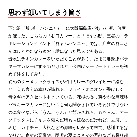
思わず頷いてしまう旨さ
下北沢「般°若（パンニャ）」に大阪福島店があった頃、何度
か催した、こちらの「谷口カレー」と「旧ヤム邸」三者のコラ
ボレーションイベント「谷ヤムパンニャ」では、店主の谷口さ
んはひとかたならぬお世話になった恩人でもある。
普段はチキンカレーをいただくことが多く、たまに麻辣豚バラ
キーマカレーにするのだけれど、今回はシーフードカレーを初
めて注文してみた。
硬めのターメリックライスが谷口カレーのグレイビーに絡む
と、えも言えぬ幸せが訪れる。フライドオニオンが香ばしく、
青ネギのアクセントもきいている。花椒の香り爽やかな麻辣豚
バラキーマカレーにはいつも何も聞かされているわけではない
のに食べながら「うん、うん」と頷かされる。もちろん、オー
ソドックスにチキンを頼んだ時も同様なのだけれど。豆腐、し
めじ、カボチャ、大根などの滋味が広がって来て、感謝するば
かりだ。食材の高騰や、酷暑の夏にまさかの閑散なども乗り越