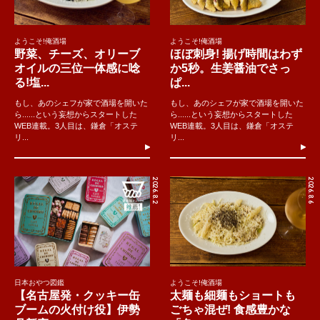
ようこそ!俺酒場
ようこそ!俺酒場
野菜、チーズ、オリーブ
ほぼ刺身! 揚げ時間はわず
オイルの三位一体感に唸
か5秒。生姜醤油でさっ
る!塩...
ぱ...
もし、あのシェフが家で酒場を開いた
もし、あのシェフが家で酒場を開いた
ら......という妄想からスタートした
ら......という妄想からスタートした
WEB連載。3人目は、鎌倉「オステ
WEB連載。3人目は、鎌倉「オステ
リ...
リ...
2026.8.2
2026.8.6
日本おやつ図鑑
ようこそ!俺酒場
【名古屋発・クッキー缶
太麺も細麺もショートも
ブームの火付け役】伊勢
ごちゃ混ぜ! 食感豊かな