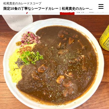
松尾貴史のカレードスコープ
限定10食の丁寧なシーフードカレー｜松尾貴史のカレードスコープ（90）
検索
メニュー
倶楽部入会
ログイン