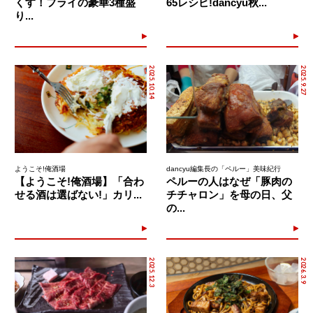
くす！フライの豪華3種盛
65レシピ!dancyu秋...
り...
2025.10.14
2025.9.27
ようこそ!俺酒場
dancyu編集長の「ペルー」美味紀行
【ようこそ!俺酒場】「合わ
ペルーの人はなぜ「豚肉の
せる酒は選ばない!」カリ...
チチャロン」を母の日、父
の...
2025.12.3
2026.3.9