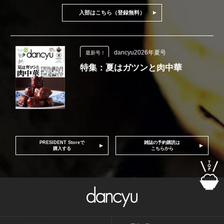
入部はこちら（登録無料）
dancyu2026年夏号
最新号！
特集：夏はガツンと肉中華
PRESIDENT Storeで
雑誌の予約購読は
購入する
こちらから