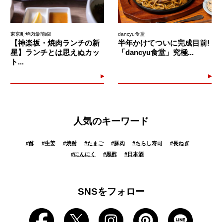
東京町焼肉最前線!
dancyu食堂
【神楽坂・焼肉ランチの新
半年かけてついに完成目前!
星】ランチとは思えぬカッ
「dancyu食堂」究極...
ト...
人気のキーワード
#
酢
#
生姜
#
焼酎
#
たまご
#
豚肉
#
ちらし寿司
#
長ねぎ
#
にんにく
#
黒酢
#
日本酒
SNSをフォロー