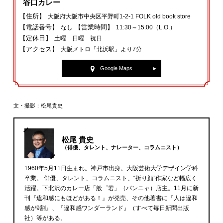
谷口カレー
【住所】
大阪府大阪市中央区平野町1‐2‐1 FOLK old book store
【電話番号】
【営業時間】
なし
11:30～15:00（L.O.）
【定休日】
土曜 日曜 祝日
【アクセス】
大阪メトロ「北浜駅」より7分
Google Maps
文・撮影：松尾貴史
松尾 貴史
（俳優、タレント、ナレーター、コラムニスト）
1960年5月11日生まれ。神戸市出身。大阪芸術大学デザイン学科
卒業。 俳優、タレント、コラムニスト、“折り顔”作家など幅広く
活躍。下北沢のカレー店「般゜若」（パンニャ）店主。11月に新
刊『違和感にもほどがある！』が発売、その他著書に『人は違和
感が9割』、『違和感ワンダーランド』（すべて毎日新聞出版
社）等がある。