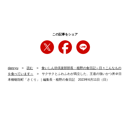
ばしさが立ってしまって、かつ丼らしい一体感に欠ける感じが
していまいます。
かつ丼におけるサクサクとふわふわのバランス問題は非常に難
しいのですが、ついに、それが両立する一品に出会いました。
この記事をシェア
東京・水天宮前のビルの2階にひっそり佇むかつ丼専門店「さ
くり」のロースかつ丼です。こちらのかつ丼は卵でとじたとん
かつをご飯にのせる定番スタイル。ただし、強めにしっかり揚
げ切った分厚いとんかつは卵でとじられてもさくっとした香ば
しさがしっかり残っています。特に、とんかつの両端はとじて
dancyu
読む
食いしん坊倶楽部部長・植野の食日記～日々こんなもの
ないので、サクサク感が味わえます。濃厚で上質なだしを吸っ
を食べています～
サクサクとふわふわが両立した、王道の強いかつ丼＠日
本橋蛎殻町「さくり」｜編集長・植野の食日記 2023年6月11日（日）
た半熟状の卵もとんかつの強い旨味と程よくなじんでご飯を誘
います。