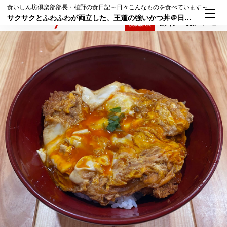
食いしん坊倶楽部部長・植野の食日記～日々こんなものを食べています～
サクサクとふわふわが両立した、王道の強いかつ丼＠日本橋蛎殻町「さくり」｜編集長・植野の食日記 2023年6月11日（日）
検索
メニュー
倶楽部入会
ログイン