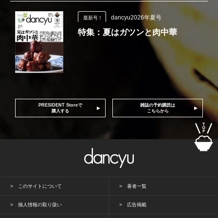
dancyu2026年夏号
最新号！
特集：夏はガツンと肉中華
PRESIDENT Storeで
雑誌の予約購読は
購入する
こちらから
このサイトについて
著者一覧
個人情報の取り扱い
広告掲載