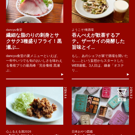
dancyu食堂
ようこそ!俺酒場
繊細な脂のりの刺身とサ
吞んべえが歓喜するア
クサク3種盛りフライ！黒
テ。ザーサイの発酵した
瀬ぶ...
旨味とイ...
dancyu食堂の夏メニューといえば、
もし、あのシェフが家で酒場を開いた
一年中いつでも旬のおいしさを味わえ
ら......という妄想からスタートした
る養殖ブリの最高峰「完全養殖 黒瀬
WEB連載。3人目は、鎌倉「オステ
ぶ..
リ...
2026.8.6
2026.8.2
心ふるえる酒2026
日本おやつ図鑑