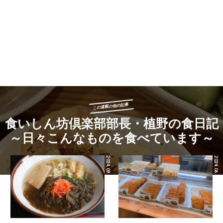
この連載の他の記事
実はこの店、近くの人形町のとんかつ店「かつ好」が出したと
食いしん坊倶楽部部長・植野の食日記
んかつ専門店なのです。「かつ好」のとんかつもバランスよく
～日々こんなものを食べています～
揚げ切った美味しさがありますが、それをかつ丼に応用するに
は、さらに強い揚げ方をする必要があったのだと納得しました
2024.09.03
2024.06.28
（ちなみに「さくり」の1階には同系列の和食店「七灯舎」も
あります。そのためか「さくり」のかつ丼には上質で濃厚なだ
しが効いたお椀と爽やかな味わいのドレッシングで和えた千切
りキャベツがつきます）。