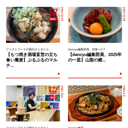
2025.12.22
2025.12.28
ファストフードの面白さときたら
dancyu編集部員、何食べた?
【もつ焼き酒場直営の立ち
【dancyu編集部員、2025年
食い蕎麦】ぷるぷるのマル
の一皿】山梨の郷...
チ...
2025.10.4
2026.3.9
ファストフードの面白さときたら
dancyu食堂