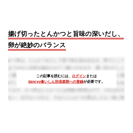
揚げ切ったとんかつと旨味の深いだし、
卵が絶妙のバランス
かつ丼は、とんかつをだしで煮て味を染み込ませ、卵でとじて
まろやかに全体を融合させてご飯にのせます。濃い目のだしと
ご飯が相まって、みんな大好きな丼です。しかし、さくっと揚
この記事を読むには、
ログイン
または
dancyu食いしん坊倶楽部への登録
が必要です。
げたとんかつの香りや食感が失われることが前提の料理でもあ
ります。かつ丼はとんかつとは別物の料理なので、それは仕方
ない。仕方ないけれど、やはりとんかつの香ばしさも一緒に味
わいたい……ということで、ご飯のうえにふわっとだしで煮た
卵をのせ、そのうえにとんかつをのせるスタイルのかつ丼が流
行っています。
もちろん、これも美味しいのですが、これは逆にとんかつの香