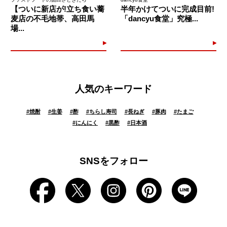
【ついに新店が!立ち食い蕎
半年かけてついに完成目前!
麦店の不毛地帯、高田馬
「dancyu食堂」究極...
場...
人気のキーワード
#
焼酎
#
生姜
#
酢
#
ちらし寿司
#
長ねぎ
#
豚肉
#
たまご
#
にんにく
#
黒酢
#
日本酒
SNSをフォロー