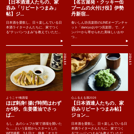
【日本酒達人たちの、家
【名古屋発・クッキー缶
呑み「リピートつまみ」
ブームの火付け役】伊勢
帖】ジ...
丹新宿...
日本酒を愛飲し、日々楽しんでいる日
食いしん坊倶楽部のLINEオープンチャ
本酒ライターさんたちに、家でつく
ット「dancyuおやつ倶楽部」で、メ
る“テッパンつまみ”を教えていただ...
ンバーから寄せられた美味しいおや
つ...
2026.8.4
2026.8.5
ようこそ!俺酒場
心ふるえる酒2026
ほぼ刺身! 揚げ時間はわず
【日本酒達人たちの、家
か5秒。生姜醤油でさっ
呑みリピートつまみ帖】
ぱ...
ジョン...
もし、あのシェフが家で酒場を開いた
日本酒を愛飲し、日々楽しんでいる日
ら......という妄想からスタートした
本酒ライターさんたちに、家でつく
WEB連載。3人目は、鎌倉「オステ
る“テッパンつまみ”を教えていただ...