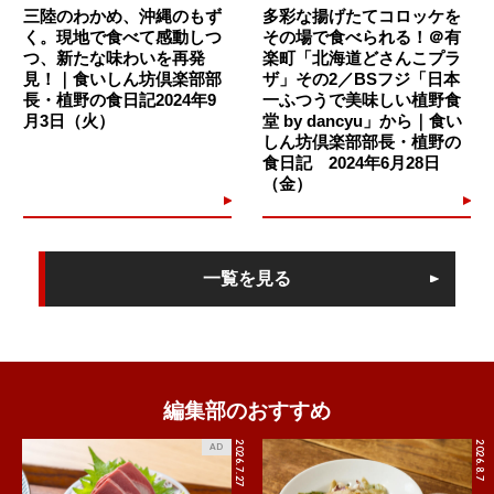
三陸のわかめ、沖縄のもず
多彩な揚げたてコロッケを
く。現地で食べて感動しつ
その場で食べられる！＠有
つ、新たな味わいを再発
楽町「北海道どさんこプラ
見！｜食いしん坊倶楽部部
ザ」その2／BSフジ「日本
長・植野の食日記2024年9
一ふつうで美味しい植野食
月3日（火）
堂 by dancyu」から｜食い
しん坊倶楽部部長・植野の
食日記 2024年6月28日
（金）
不可能かと思っていた（？）かつ丼のバランス問題。組み合わ
せ方を変えたりするのではなく、強くしっかり揚げ切ったとん
かつに旨味の深いだしと卵を組み合わせれば、定番のスタイル
でも両立することがわかりました。
一覧を見る
やはり、料理は王道を極めることが大切なのでしょうね。
文・写真：植野広生
編集部のおすすめ
2026.7.27
2026.8.7
AD