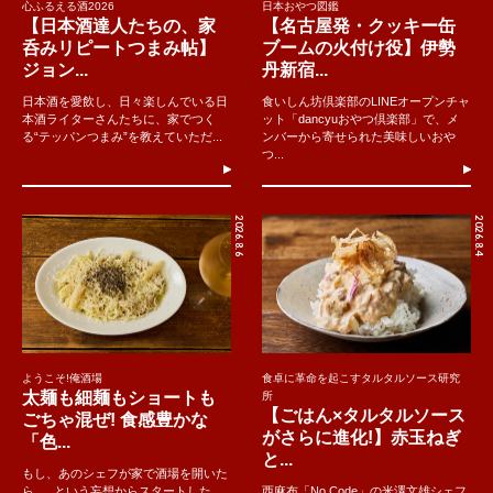
心ふるえる酒2026
日本おやつ図鑑
【日本酒達人たちの、家
【名古屋発・クッキー缶
呑みリピートつまみ帖】
ブームの火付け役】伊勢
ジョン...
丹新宿...
日本酒を愛飲し、日々楽しんでいる日
食いしん坊倶楽部のLINEオープンチャ
本酒ライターさんたちに、家でつく
ット「dancyuおやつ倶楽部」で、メ
る“テッパンつまみ”を教えていただ...
ンバーから寄せられた美味しいおや
つ...
2026.8.6
2026.8.4
ようこそ!俺酒場
食卓に革命を起こすタルタルソース研究
太麺も細麺もショートも
所
【ごはん×タルタルソース
ごちゃ混ぜ! 食感豊かな
がさらに進化!】赤玉ねぎ
「色...
と...
もし、あのシェフが家で酒場を開いた
ら......という妄想からスタートした
西麻布「No Code」の米澤文雄シェフ