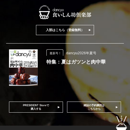
入部はこちら（登録無料）
dancyu2026年夏号
最新号！
特集：夏はガツンと肉中華
PRESIDENT Storeで
雑誌の予約購読は
購入する
こちらから