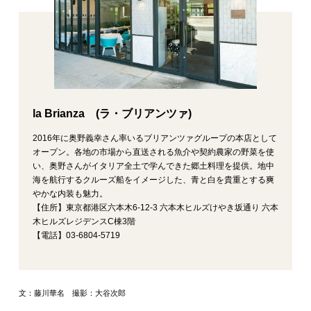
la Brianza (ラ・ブリアンツァ)
2016年に奥野義幸さん率いるブリアンツァグループの本店として
オープン。各地の市場から直送される魚介や契約農家の野菜を使
い、奥野さんがイタリア全土で学んできた郷土料理を提供。地中
海を航行するクルーズ船をイメージした、青と白を貴重とする爽
やかな内装も魅力。
【住所】東京都港区六本木6‐12‐3 六本木ヒルズけやき坂通り 六本
木ヒルズレジデンスC棟3階
【電話】03‐6804‐5719
文：藤川華名 撮影：大谷次郎