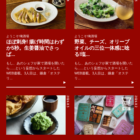
ようこそ!俺酒場
ようこそ!俺酒場
ほぼ刺身! 揚げ時間はわず
野菜、チーズ、オリーブ
か5秒。生姜醤油でさっ
オイルの三位一体感に唸
ぱ...
る!塩...
もし、あのシェフが家で酒場を開いた
もし、あのシェフが家で酒場を開いた
ら......という妄想からスタートした
ら......という妄想からスタートした
WEB連載。3人目は、鎌倉「オステ
WEB連載。3人目は、鎌倉「オステ
リ...
リ...
2026.8.5
2026.8.2