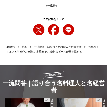
#
一流問答
この記事をシェア
dancyu
読む
一流問答｜語り合う名料理人と名経営者
芳醇なト
リュフと半熟卵の協演に"多重奏で、濃密"なビールが華を添える
この連載の他の記事
一流問答｜語り合う名料理人と名経営
者
2023.11.15
2023.08.08
AD
AD