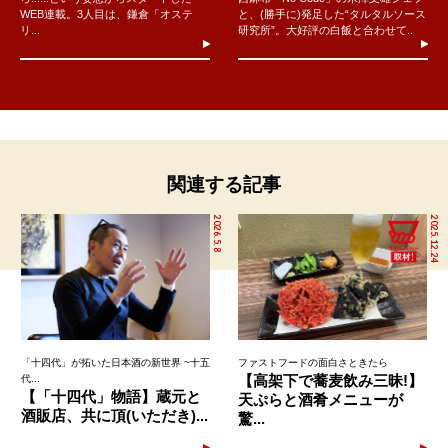
WEB連載。3人目は、鎌倉「オステ
と、(勝手に)発足した“タルタルソース
リ...
研究所”。大好評の白飯と合わせて..
関連する記事
2026.5.8
2025.12.24
「十四代」が拓いた日本酒の新世界 ~十五
ファストフードの面白さときたら
【高架下で蕎麦飲み三昧!】
代...
【「十四代」物語】蔵元と
天ぷらと酒肴メニューが
酒販店、共に頂(いただき)...
驚...