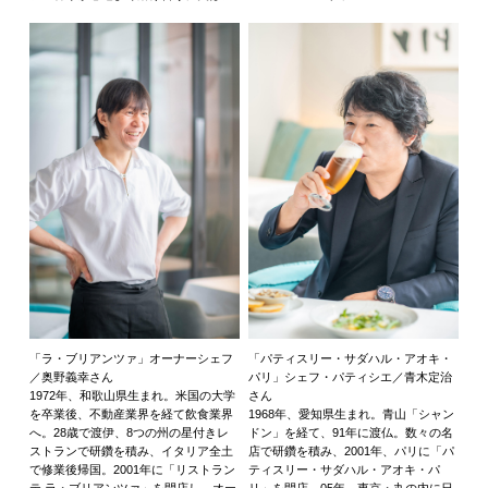
「ラ・ブリアンツァ」オーナーシェフ
「パティスリー・サダハル・アオキ・
／奥野義幸さん
パリ」シェフ・パティシエ／青木定治
1972年、和歌山県生まれ。米国の大学
さん
を卒業後、不動産業界を経て飲食業界
1968年、愛知県生まれ。青山「シャン
へ。28歳で渡伊、8つの州の星付きレ
ドン」を経て、91年に渡仏。数々の名
ストランで研鑽を積み、イタリア全土
店で研鑽を積み、2001年、パリに「パ
で修業後帰国。2001年に「リストラン
ティスリー・サダハル・アオキ・パ
テ ラ・ブリアンツァ」を開店し、オー
リ」を開店。05年、東京・丸の内に日