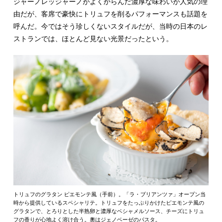
ジャーノレッジャーノがよくからんだ濃厚な味わいが人気の理
由だが、客席で豪快にトリュフを削るパフォーマンスも話題を
呼んだ。今ではそう珍しくないスタイルだが、当時の日本のレ
ストランでは、ほとんど見ない光景だったという。
トリュフのグラタン ピエモンテ風（手前）。「ラ・ブリアンツァ」オープン当
時から提供しているスペシャリテ。トリュフをたっぷりかけたピエモンテ風の
グラタンで、とろりとした半熟卵と濃厚なベシャメルソース、チーズにトリュ
フの香りが心地よく溶け合う。奧はジェノベーゼのパスタ。