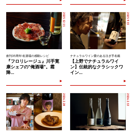
2025.12.11
2025.9.15
創刊35周年!名酒場の感動レシピ
ナチュラルワイン愛のある注ぎ手名鑑
『フロリレージュ』川手寛
【上野でナチュラルワイ
康シェフの"俺酒場"。霜
ン】伝統的なクラシックワ
降...
イン...
2026.2.28
2026.2.13