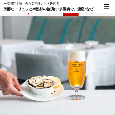
一流問答｜語り合う名料理人と名経営者
芳醇なトリュフと半熟卵の協演に"多重奏で、濃密"なビールが華を添える
検索
メニュー
倶楽部入会
ログイン