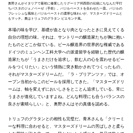
奥野さんがイタリアで最初に修業したリグーリア州西部の伝統にちなんだ平打
ちパスタのジェノベーゼ（手前）。バジルペーストを合わせた一皿。バジルの
フレッシュな風味とバジルペーストの濃厚な味わいが、マスターズドリームと
もマッチ。奧はトリュフのグラタン ピエモンテ風。
本場の味を学び、基礎が血となり肉となったときに見えてくる
自分の理想の味。それは、サントリーの醸造家たちが胸に抱い
たものとどこか似ている。ビール醸造界の世界的な権威である
ドイツのミュンヘン工科大学への派遣留学を経験した歴代の醸
造家たちが「うまさだけを追求し、飲む人の心を震わせるビー
ルをつくりたい」という情熱に突き動かされてつくったもの、
それがマスターズドリームだ。「ラ・ブリアンツァ」では、オ
ープン当初からこのビールを採用してきた。「マスターズドリ
ームは、軸を変えずにおいしさをとことん追求している。常に
うまさが進化していますよね。どんな料理にも合うバランスの
良さが素晴らしい」と、奥野さんはその真価を認める。
トリュフのグラタンとの相性も完璧だ。青木さんも「クリーミ
ーな料理に合わせると、マスターズドリームの芳ばしさと柔ら