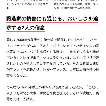
ナーシェフとしてのキャリアをスター
本初のブティックを出店。現在、フラ
ト。
ンス、日本に複数の店舗を展開。
醸造家の情熱にも通じる、おいしさを追
求する2人の信念
同じく2000年代前半から第一線で活躍しているのが、「パテ
ィスリー・サダハル・アオキ・パリ」シェフ・パティシエの青
木定治さんだ。パリを拠点とする彼は、「日本でつくると味が
ブレる」という理由で、ショコラやマカロンはすべてパリで製
造したものを輸入して日本で販売している。そんな真摯な態度
がブランドを成長させ、いまやフランス、日本に店舗を持つ経
営者となった。
そんな2人が20年以上のキャリアを経て至ったのが、「こだわ
りよりも変化が大事。変化を進化と捉える」という境地だ。奥
野さんはこう話す。