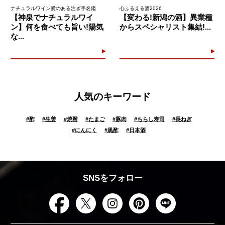
ナチュラルワイン愛のある注ぎ手名鑑
心ふるえる酒2026
【神泉でナチュラルワイ
【変わる!新潟の酒】異業種
ン】何を食べても旨い!陽気
からスペシャリスト集結!...
な...
人気のキーワード
#
酢
#
生姜
#
焼酎
#
たまご
#
豚肉
#
ちらし寿司
#
長ねぎ
#
にんにく
#
黒酢
#
日本酒
SNSをフォロー