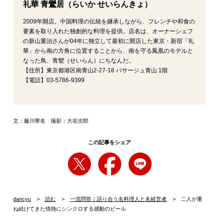
礼華 青鸞居（らいか せいらんきょ）
2009年開店。中国料理の伝統を継承しながら、フレンチや和食の
要素を取り入れた独創的な料理を提供。店名は、オーナーシェフ
の新山重治さんが04年に独立して最初に開店した東京・新宿「礼
華」から南の方角に位置することから、南を守る鳳凰のモデルと
なった鳥、青鸞（せいらん）にちなんだ。
【住所】東京都港区南青山2‐27‐18 パサージュ青山 1階
【電話】03‐5786‐9399
文：藤川華名 撮影：大谷次郎
この記事をシェア
dancyu
読む
一流問答｜語り合う名料理人と名経営者
二人が重
ね続けてきた情熱にシンクロする感動のビール