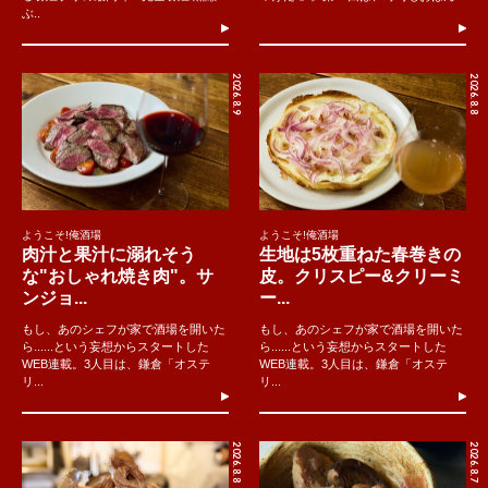
ぶ..
2026.8.9
2026.8.8
ようこそ!俺酒場
ようこそ!俺酒場
肉汁と果汁に溺れそう
生地は5枚重ねた春巻きの
な"おしゃれ焼き肉"。サ
皮。クリスピー&クリーミ
ンジョ...
ー...
もし、あのシェフが家で酒場を開いた
もし、あのシェフが家で酒場を開いた
ら......という妄想からスタートした
ら......という妄想からスタートした
WEB連載。3人目は、鎌倉「オステ
WEB連載。3人目は、鎌倉「オステ
リ...
リ...
2026.8.8
2026.8.7