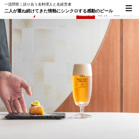
一流問答｜語り合う名料理人と名経営者
二人が重ね続けてきた情熱にシンクロする感動のビール
検索
メニュー
倶楽部入会
ログイン