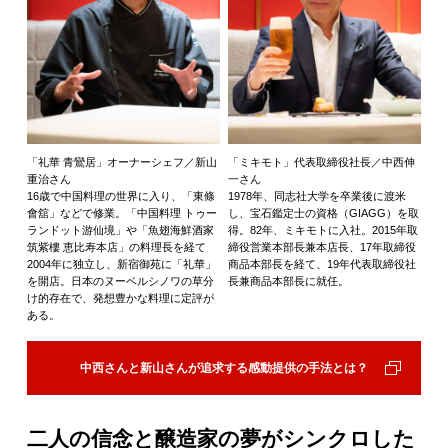
「礼華 青鸞居」オーナーシェフ／新山
「ミキモト」代表取締役社長／中西伸
重治さん
一さん
16歳で中国料理の世界に入り、「東條
1978年、同志社大学を卒業後に渡米
會舘」などで修業。「中国料理 トゥー
し、宝石鑑定士の資格（GIAGG）を取
ランドット游仙境」や「魚翅海鮮酒家
得。82年、ミキモトに入社。2015年取
筑紫樓 恵比寿本店」の料理長を経て
締役営業本部長兼本店長、17年取締役
2004年に独立し、新宿御苑に「礼華」
商品本部長を経て、19年代表取締役社
を開店。日本のヌーベルシノワの草分
長兼商品本部長に就任。
け的存在で、発想豊かな料理に定評が
ある。
中西さんと新山さんが追求する感動提供の手法とは？
二人の信念と醸造家の夢がシンクロした