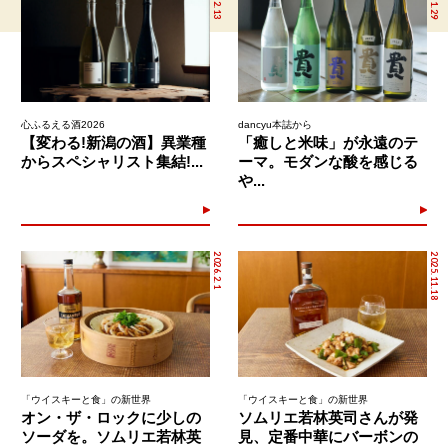
心ふるえる酒2026
dancyu本誌から
【変わる!新潟の酒】異業種
「癒しと米味」が永遠のテ
からスペシャリスト集結!...
ーマ。モダンな酸を感じる
や...
2026.2.1
2025.11.18
「ウイスキーと食」の新世界
「ウイスキーと食」の新世界
オン・ザ・ロックに少しの
ソムリエ若林英司さんが発
ソーダを。ソムリエ若林英
見、定番中華にバーボンの