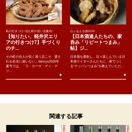
私の行きつけ~住む町の旨い店案内~
心ふるえる酒2026
【知りたい、軽井沢エリ
【日本酒達人たちの、家
アの行きつけ7】手づくり
呑み「リピートつまみ」
のチ...
帖】ジ...
その町の住人が長く通う店こそ、愛さ
日本酒を愛飲し、日々楽しんでいる日
れる名店に違いない。dancyu2026年
本酒ライターさんたちに、家でつく
夏号では、「ラ・カーサ・ディ・テ
る“テッパンつまみ”を教えていただ...
ツ...
関連する記事
2026.2.13
2026.1.29