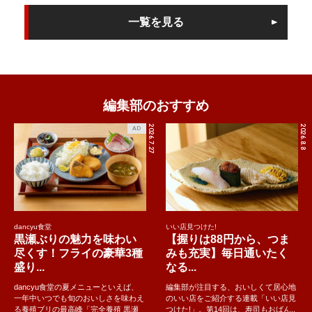
一覧を見る
編集部のおすすめ
2026.7.27
2026.8.8
AD
dancyu食堂
いい店見つけた!
黒瀬ぶりの魅力を味わい
【握りは88円から、つま
尽くす！フライの豪華3種
みも充実】毎日通いたく
盛り...
なる...
dancyu食堂の夏メニューといえば、
編集部が注目する、おいしくて居心地
一年中いつでも旬のおいしさを味わえ
のいい店をご紹介する連載「いい店見
る養殖ブリの最高峰「完全養殖 黒瀬
つけた!」。第14回は、寿司もおばん..