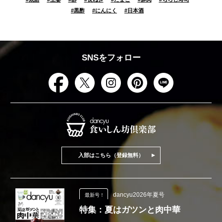
#
黒酢
#
にんにく
#
日本酒
SNSをフォロー
入部はこちら（登録無料）
dancyu2026年夏号
最新号！
特集：夏はガツンと肉中華