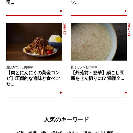
司...
ソ...
2026.6.5
2026.6.21
夏はガツンと肉中華
夏はガツンと肉中華
【肉とにんにくの黄金コン
【外苑前・慈華】絹ごし豆
ビ】圧倒的な旨味と食べご
腐をせん切りに!? 満漢全...
た...
人気のキーワード
#
焼酎
#
生姜
#
酢
#
長ねぎ
#
たまご
#
豚肉
#
ちらし寿司