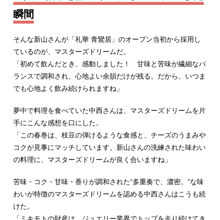
瞬間
そんな新山さんが「礼華 青鸞居」のオープン当初から採用し
ているのが、マスターズドリームだ。
「初めて飲んだとき、感動しました！ 甘味と苦味が繊細なバ
ランスで調和され、心地よい余韻だけが残る。だから、いつま
でも心地よく飲み続けられますね」
夢中で料理を食べていた中西さんは、マスターズドリームを片
手にこんな感想を口にした。
「この春巻は、枝豆の弾けるような食感と、チーズのうまみや
コクが見事にマッチしています。新山さんの洗練された味わい
の料理に、マスターズドリームが良く合いますね」
苦味・コク・甘味・香りが調和された“多重奏で、濃密。”な味
わいが特徴のマスターズドリームを認める中西さんはこうも続
けた。
「ミキモトの財産は、ジュエリー業界でトップを走り続けてき