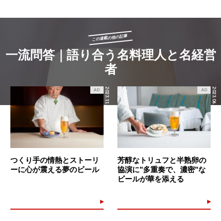
この連載の他の記事
一流問答｜語り合う名料理人と名経営
者
2023.11.15
2023.06.08
AD
AD
つくり手の情熱とストーリ
芳醇なトリュフと半熟卵の
ーに心が震える夢のビール
協演に"多重奏で、濃密"な
ビールが華を添える