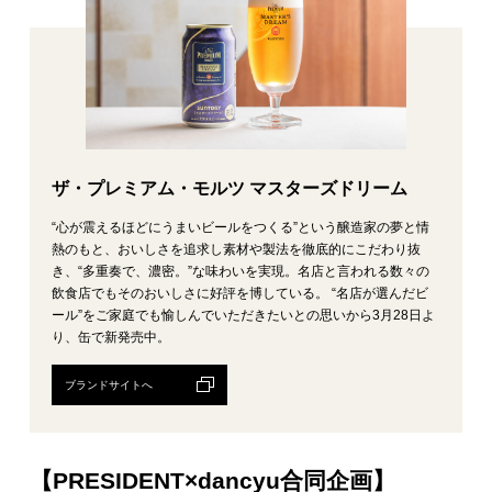
ザ・プレミアム・モルツ マスターズドリーム
“心が震えるほどにうまいビールをつくる”という醸造家の夢と情
熱のもと、おいしさを追求し素材や製法を徹底的にこだわり抜
き、“多重奏で、濃密。”な味わいを実現。名店と言われる数々の
飲食店でもそのおいしさに好評を博している。 “名店が選んだビ
ール”をご家庭でも愉しんでいただきたいとの思いから3月28日よ
り、缶で新発売中。
ブランドサイトへ
【PRESIDENT×dancyu合同企画】