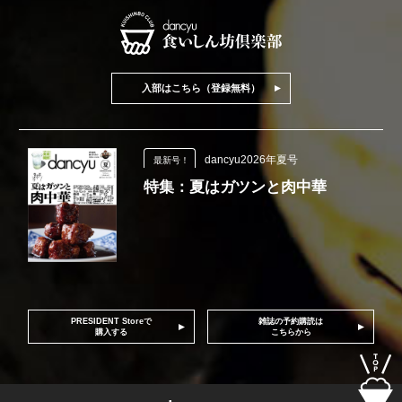
入部はこちら（登録無料）
dancyu2026年夏号
最新号！
特集：夏はガツンと肉中華
PRESIDENT Storeで
雑誌の予約購読は
購入する
こちらから