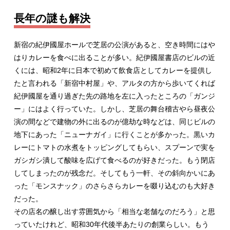
長年の謎も解決
新宿の紀伊國屋ホールで芝居の公演があると、空き時間にはや
はりカレーを食べに出ることが多い。紀伊國屋書店のビルの近
くには、昭和2年に日本で初めて飲食店としてカレーを提供し
たと言われる「新宿中村屋」や、アルタの方から歩いてくれば
紀伊國屋を通り過ぎた先の路地を左に入ったところの「ガンジ
ー」にはよく行っていた。しかし、芝居の舞台稽古やら昼夜公
演の間などで建物の外に出るのが億劫な時などは、同じビルの
地下にあった「ニューナガイ」に行くことが多かった。黒いカ
レーにトマトの水煮をトッピングしてもらい、スプーンで実を
ガシガシ潰して酸味を広げて食べるのが好きだった。もう閉店
してしまったのが残念だ。そしてもう一軒、その斜向かいにあ
った「モンスナック」のさらさらカレーを啜り込むのも大好き
だった。
その店名の醸し出す雰囲気から「相当な老舗なのだろう」と思
っていたけれど、昭和30年代後半あたりの創業らしい。もう