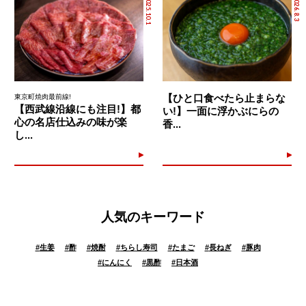
2025.10.1
2026.8.3
【ひと口食べたら止まらな
東京町焼肉最前線!
【西武線沿線にも注目!】都
い!】一面に浮かぶにらの
心の名店仕込みの味が楽
香...
し...
人気のキーワード
#
生姜
#
酢
#
焼酎
#
ちらし寿司
#
たまご
#
長ねぎ
#
豚肉
#
にんにく
#
黒酢
#
日本酒