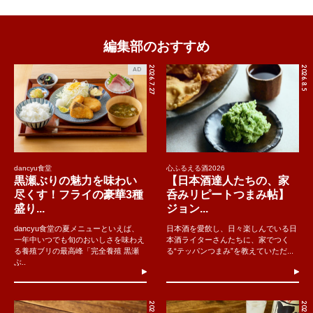
編集部のおすすめ
2026.7.27
2026.8.5
AD
dancyu食堂
心ふるえる酒2026
黒瀬ぶりの魅力を味わい
【日本酒達人たちの、家
尽くす！フライの豪華3種
呑みリピートつまみ帖】
盛り...
ジョン...
dancyu食堂の夏メニューといえば、
日本酒を愛飲し、日々楽しんでいる日
一年中いつでも旬のおいしさを味わえ
本酒ライターさんたちに、家でつく
る養殖ブリの最高峰「完全養殖 黒瀬
る“テッパンつまみ”を教えていただ...
ぶ..