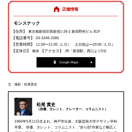
店舗情報
モンスナック
【住所】
東京都新宿区西新宿1-26-2 新宿野村ビル B1F
【電話番号】
03-3346-3380
【営業時間】
11:00〜21:00（L.O.） 土日祝は〜20:00（L.O.）
【定休日】
【アクセス】
無休
JR「新宿駅」西口より5分
Google Maps
文・撮影：松尾貴史
松尾 貴史
（俳優、タレント、ナレーター、コラムニスト）
1960年5月11日生まれ。神戸市出身。大阪芸術大学デザイン学科
卒業。 俳優、タレント、コラムニスト、“折り顔”作家など幅広く