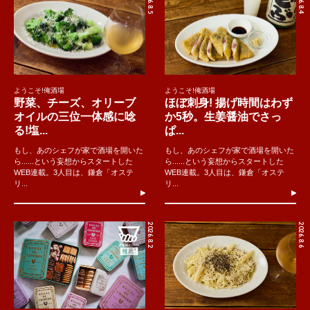
2026.8.5
2026.8.4
ようこそ!俺酒場
ようこそ!俺酒場
野菜、チーズ、オリーブ
ほぼ刺身! 揚げ時間はわず
オイルの三位一体感に唸
か5秒。生姜醤油でさっ
る!塩...
ぱ...
もし、あのシェフが家で酒場を開いた
もし、あのシェフが家で酒場を開いた
ら......という妄想からスタートした
ら......という妄想からスタートした
WEB連載。3人目は、鎌倉「オステ
WEB連載。3人目は、鎌倉「オステ
リ...
リ...
2026.8.2
2026.8.6