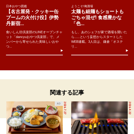
日本おやつ図鑑
ようこそ!俺酒場
【名古屋発・クッキー缶
太麺も細麺もショートも
ブームの火付け役】伊勢
ごちゃ混ぜ! 食感豊かな
丹新宿...
「色...
食いしん坊倶楽部のLINEオープンチャ
もし、あのシェフが家で酒場を開いた
ット「dancyuおやつ倶楽部」で、メ
ら......という妄想からスタートした
ンバーから寄せられた美味しいおや
WEB連載。3人目は、鎌倉「オステ
つ...
リ...
関連する記事
2026.7.27
2026.4.22
AD