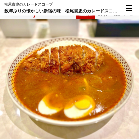
松尾貴史のカレードスコープ
数年ぶりの懐かしい新宿の味｜松尾貴史のカレードスコープ（56）
検索
メニュー
倶楽部入会
ログイン