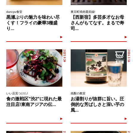
dancyu食堂
東京町焼肉最前線!
黒瀬ぶりの魅力を味わい尽
【西新宿】多芸多才なお母
くす！フライの豪華3種盛
さんがもてなす。まるで寿
り...
司...
2025.9.24
2026.3.16
いい店見つけた!
焼酎の教室
食の激戦区"渋2"に現れた最
お湯割りが抜群に旨い。圧
注目店!東南アジアの伝...
倒的な芳ばしさと深い芋の
風...