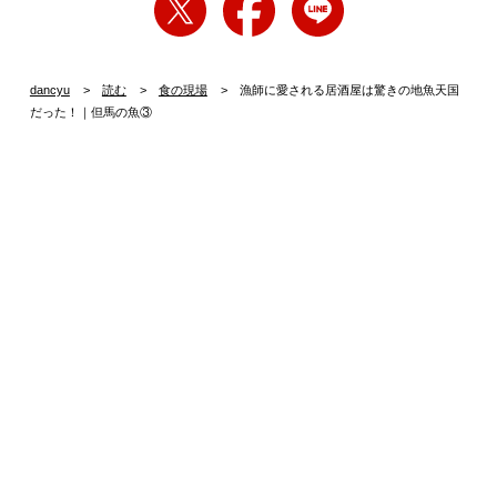
dancyu
読む
食の現場
漁師に愛される居酒屋は驚きの地魚天国
だった！｜但馬の魚③