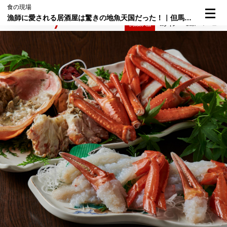
食の現場
漁師に愛される居酒屋は驚きの地魚天国だった！｜但馬の魚③
検索
メニュー
倶楽部入会
ログイン