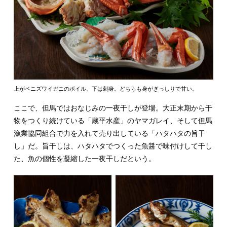
上がベニズワイガニのボイル、下は刺身。どちらも身がぎっしりで甘い。
ここで、但馬ではおなじみの一夜干しが登場。大正末期から干
物をつくり続けている「蔵平水産」のヤマガレイ、そして但馬
漁業協同組合で力を入れて売り出している「ハタハタの旨干
し」だ。旨干しは、ハタハタでつくった魚醤で味付けして干し
た、魚の個性を凝縮した一夜干しだという。