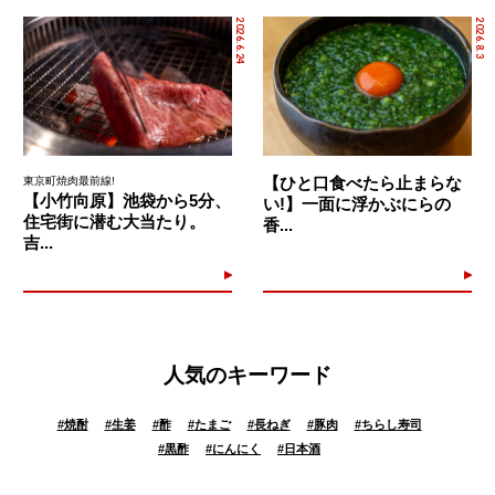
2026.6.24
2026.8.3
【ひと口食べたら止まらな
東京町焼肉最前線!
【小竹向原】池袋から5分、
い!】一面に浮かぶにらの
住宅街に潜む大当たり。
香...
吉...
人気のキーワード
#
焼酎
#
生姜
#
酢
#
たまご
#
長ねぎ
#
豚肉
#
ちらし寿司
#
黒酢
#
にんにく
#
日本酒