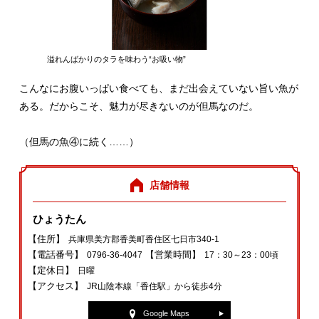
溢れんばかりのタラを味わう“お吸い物”
こんなにお腹いっぱい食べても、まだ出会えていない旨い魚が
ある。だからこそ、魅力が尽きないのが但馬なのだ。
（但馬の魚④に続く……）
店舗情報
ひょうたん
【住所】
兵庫県美方郡香美町香住区七日市340‐1
【電話番号】
【営業時間】
0796‐36‐4047
17：30～23：00頃
【定休日】
日曜
【アクセス】
JR山陰本線「香住駅」から徒歩4分
Google Maps