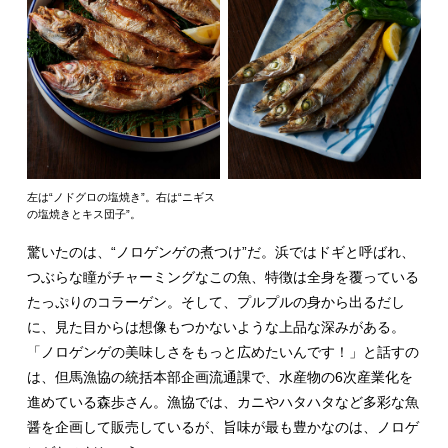
左は“ノドグロの塩焼き”。右は“ニギス
の塩焼きとキス団子”。
驚いたのは、“ノロゲンゲの煮つけ”だ。浜ではドギと呼ばれ、
つぶらな瞳がチャーミングなこの魚、特徴は全身を覆っている
たっぷりのコラーゲン。そして、プルプルの身から出るだし
に、見た目からは想像もつかないような上品な深みがある。
「ノロゲンゲの美味しさをもっと広めたいんです！」と話すの
は、但馬漁協の統括本部企画流通課で、水産物の6次産業化を
進めている森歩さん。漁協では、カニやハタハタなど多彩な魚
醤を企画して販売しているが、旨味が最も豊かなのは、ノロゲ