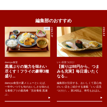
編集部のおすすめ
2026.7.27
2026.8.8
AD
dancyu食堂
いい店見つけた!
黒瀬ぶりの魅力を味わい
【握りは88円から、つま
尽くす！フライの豪華3種
みも充実】毎日通いたく
盛り...
なる...
dancyu食堂の夏メニューといえば、
編集部が注目する、おいしくて居心地
一年中いつでも旬のおいしさを味わえ
のいい店をご紹介する連載「いい店見
る養殖ブリの最高峰「完全養殖 黒瀬
つけた!」。第14回は、寿司もおばん..
ぶ..