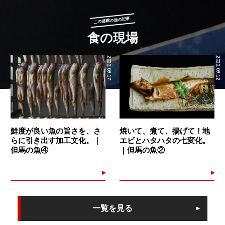
この連載の他の記事
食の現場
2022.09.17
2022.09.12
鮮度が良い魚の旨さを、さ
焼いて、煮て、揚げて！地
らに引き出す加工文化。｜
エビとハタハタの七変化。
但馬の魚④
｜但馬の魚②
一覧を見る