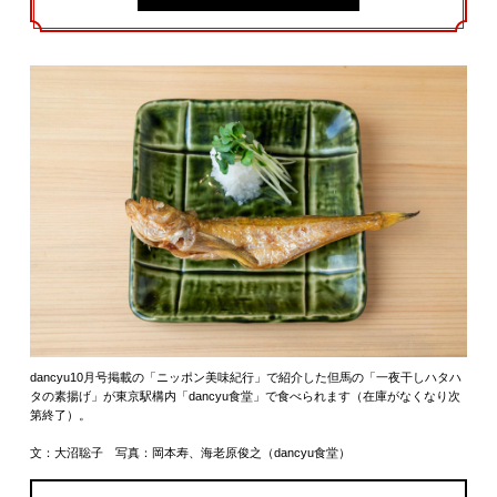
dancyu10月号掲載の「ニッポン美味紀行」で紹介した但馬の「一夜干しハタハ
タの素揚げ」が東京駅構内「dancyu食堂」で食べられます（在庫がなくなり次
第終了）。
文：大沼聡子 写真：岡本寿、海老原俊之（dancyu食堂）