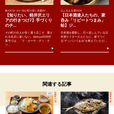
私の行きつけ~住む町の旨い店案内~
心ふるえる酒2026
【知りたい、軽井沢エリ
【日本酒達人たちの、家
アの行きつけ7】手づくり
呑み「リピートつまみ」
のチ...
帖】ジ...
その町の住人が長く通う店こそ、愛さ
日本酒を愛飲し、日々楽しんでいる日
れる名店に違いない。dancyu2026年
本酒ライターさんたちに、家でつく
夏号では、「ラ・カーサ・ディ・テ
る“テッパンつまみ”を教えていただ...
ツ...
関連する記事
2026.7.27
2026.4.16
AD