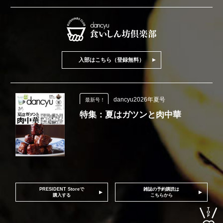
入部はこちら（登録無料）
dancyu2026年夏号
最新号！
特集：夏はガツンと肉中華
PRESIDENT Storeで
雑誌の予約購読は
購入する
こちらから