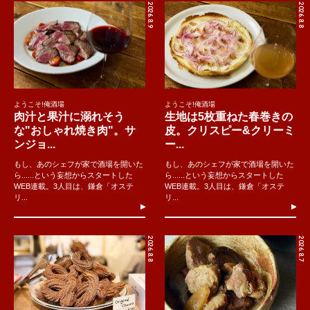
2026.8.9
2026.8.8
ようこそ!俺酒場
ようこそ!俺酒場
肉汁と果汁に溺れそう
生地は5枚重ねた春巻きの
な"おしゃれ焼き肉"。サ
皮。クリスピー&クリーミ
ンジョ...
ー...
もし、あのシェフが家で酒場を開いた
もし、あのシェフが家で酒場を開いた
ら......という妄想からスタートした
ら......という妄想からスタートした
WEB連載。3人目は、鎌倉「オステ
WEB連載。3人目は、鎌倉「オステ
リ...
リ...
2026.8.8
2026.8.7