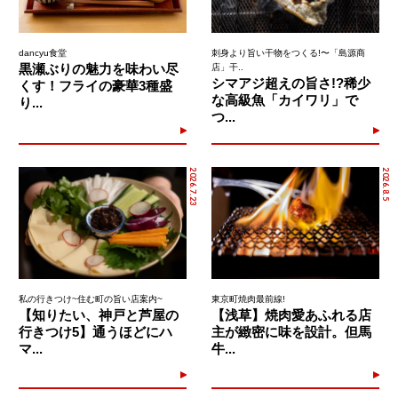
dancyu食堂
刺身より旨い干物をつくる!〜「島源商
黒瀬ぶりの魅力を味わい尽
店」干..
シマアジ超えの旨さ!?稀少
くす！フライの豪華3種盛
な高級魚「カイワリ」で
り...
つ...
2026.7.23
2026.8.5
私の行きつけ~住む町の旨い店案内~
東京町焼肉最前線!
【知りたい、神戸と芦屋の
【浅草】焼肉愛あふれる店
行きつけ5】通うほどにハ
主が緻密に味を設計。但馬
マ...
牛...