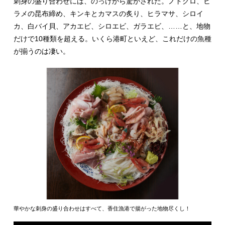
刺身の盛り合わせには、のっけから驚かされた。ノドグロ、ヒ
ラメの昆布締め、キンキとカマスの炙り、ヒラマサ、シロイ
カ、白バイ貝、アカエビ、シロエビ、ガラエビ、……と、地物
だけで10種類を超える。いくら港町といえど、これだけの魚種
が揃うのは凄い。
華やかな刺身の盛り合わせはすべて、香住漁港で揚がった地物尽くし！