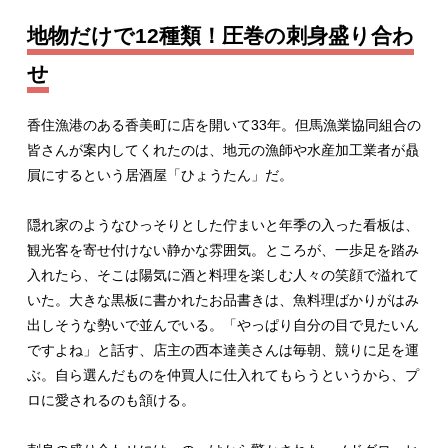
地物だけで12種類！圧巻の刺身盛り合わ
せ
香住漁港のある香美町に店を開いて33年。但馬漁業協同組合の
皆さんが案内してくれたのは、地元の漁師や水産加工業者が贔
屓にするという居酒屋「ひょうたん」だ。
隠れ家のようなひっそりとした佇まいと年季の入った看板は、
観光客を寄せ付けない静かな雰囲気。ところが、一歩足を踏み
入れたら、そこは陽気に酒と料理を楽しむ人々の笑顔で溢れて
いた。大きな黒板に書かれたお品書きは、魚料理ばかりがはみ
出しそうな勢いで並んでいる。「やっぱり自分の目で見たいん
ですよね」と話す、店主の西本達美さんは毎朝、競りに足を運
ぶ。自ら選んだものを仲買人に仕入れてもらうというから、プ
ロに愛されるのも頷ける。