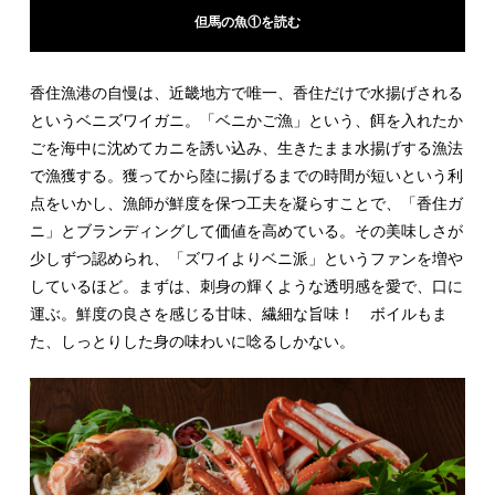
但馬の魚①を読む
香住漁港の自慢は、近畿地方で唯一、香住だけで水揚げされる
というベニズワイガニ。「ベニかご漁」という、餌を入れたか
ごを海中に沈めてカニを誘い込み、生きたまま水揚げする漁法
で漁獲する。獲ってから陸に揚げるまでの時間が短いという利
点をいかし、漁師が鮮度を保つ工夫を凝らすことで、「香住ガ
ニ」とブランディングして価値を高めている。その美味しさが
少しずつ認められ、「ズワイよりベニ派」というファンを増や
しているほど。まずは、刺身の輝くような透明感を愛で、口に
運ぶ。鮮度の良さを感じる甘味、繊細な旨味！ ボイルもま
た、しっとりした身の味わいに唸るしかない。