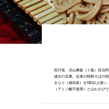
四川省、涼山彝族（イ族）自治州
成分の宝庫。従来の韃靼そばの弱
きらり（雄武産）を5割以上使い
（アミノ酸不使用）と山わさびで