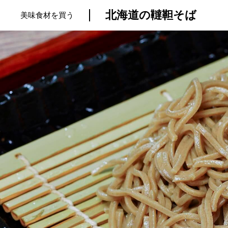
北海道の韃靼そば
美味食材を買う