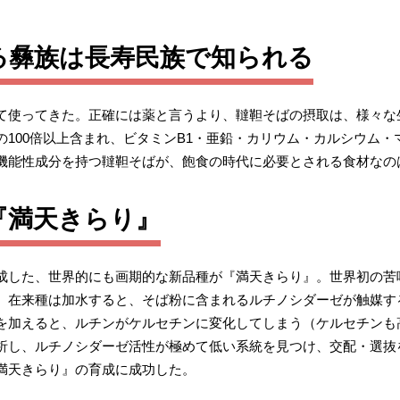
る彝族は長寿民族で知られる
て使ってきた。正確には薬と言うより、韃靼そばの摂取は、様々な
100倍以上含まれ、ビタミンB1・亜鉛・カリウム・カルシウム
機能性成分を持つ韃靼そばが、飽食の時代に必要とされる食材なの
『満天きらり』
成した、世界的にも画期的な新品種が『満天きらり』。世界初の苦
。在来種は加水すると、そば粉に含まれるルチノシダーゼが触媒す
を加えると、ルチンがケルセチンに変化してしまう（ケルセチンも
析し、ルチノシダーゼ活性が極めて低い系統を見つけ、交配・選抜
満天きらり』の育成に成功した。