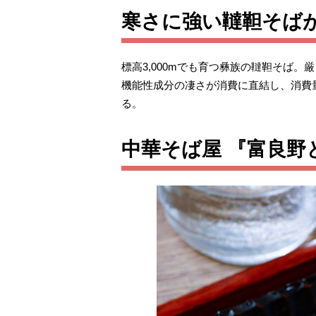
寒さに強い韃靼そばが
標高3,000mでも育つ彝族の韃靼そば
機能性成分の凄さが消費に直結し、消費
る。
中華そば屋 『富良野