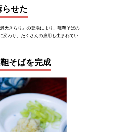
蘇らせた
『満天きらり』の登場により、韃靼そばの
に変わり、たくさんの雇用も生まれてい
韃靼そばを完成