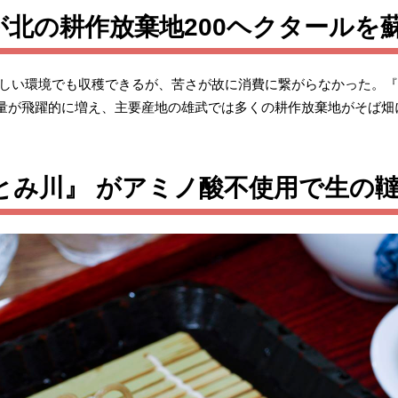
北の耕作放棄地200ヘクタールを
。厳しい環境でも収穫できるが、苦さが故に消費に繋がらなかった。
量が飛躍的に増え、主要産地の雄武では多くの耕作放棄地がそば畑
とみ川』 がアミノ酸不使用で生の