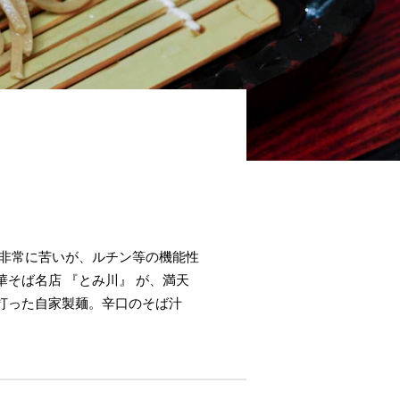
、非常に苦いが、ルチン等の機能性
そば名店 『とみ川』 が、満天
打った自家製麺。辛口のそば汁