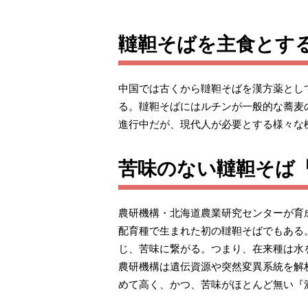
韃靼そばを主食とす
中国では古くから韃靼そばを漢方薬とし
る。韃靼そばにはルチンが一般的な蕎麦の
進行中だが、現代人が必要とする様々な
苦味のない韃靼そば
農研機構・北海道農業研究センターが育
配育種で生まれた初の韃靼そばでもある
じ、苦味に繋がる。つまり、在来種は水
農研機構は遺伝資源や突然変異系統を解
めて高く、かつ、苦味がほとんど無い『