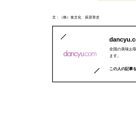
文：
（株）食文化 萩原章史
dancyu.
全国の美味お取
ます。
この人の記事