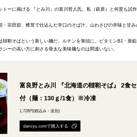
ットーに掲げる 『とみ川』の富川哲人氏。私（萩原）と何度も試
節・宗田節、椎茸で仕込んだ辛口のそば汁。山わさびの辛味と甘み
は韃靼そばという新しい麺だ。ルチンを筆頭に、ビタミンB1・亜
ラシーの高い方に刺さる骨太な美味麺なのは間違いない。
富良野とみ川 『北海道の韃靼そば』 2食セ
付（麺：130ｇ/1食）※冷凍
1,728円(税込み・送別)
dancyu.comで購入する