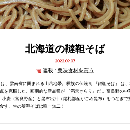
北海道の韃靼そば
2022.09.07
連載 :
美味食材を買う
 は、雲南省に囲まれる山岳地帯。彝族の伝統食 『韃靼そば』 は
点を克服した、画期的な新品種が 『満天きらり』だ 。富良野の中華
、小麦（富良野産）と昆布出汁（尾札部産がごめ昆布）をつなぎで
食す、生の韃靼そばは唯一無二！