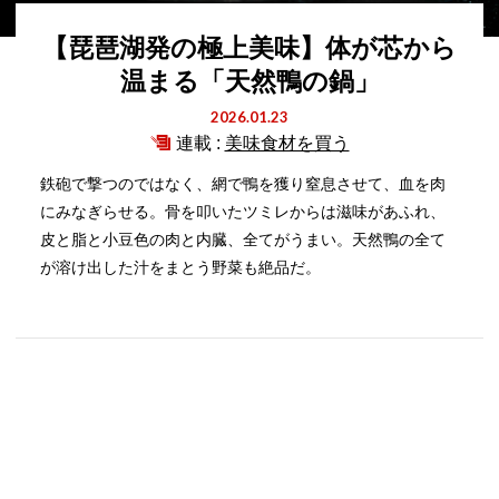
【琵琶湖発の極上美味】体が芯から
温まる「天然鴨の鍋」
2026.01.23
連載 :
美味食材を買う
鉄砲で撃つのではなく、網で鴨を獲り窒息させて、血を肉
にみなぎらせる。骨を叩いたツミレからは滋味があふれ、
皮と脂と小豆色の肉と内臓、全てがうまい。天然鴨の全て
が溶け出した汁をまとう野菜も絶品だ。