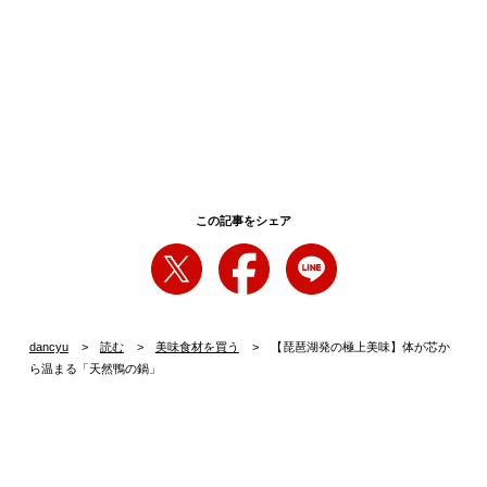
この記事をシェア
dancyu
読む
美味食材を買う
【琵琶湖発の極上美味】体が芯か
ら温まる「天然鴨の鍋」