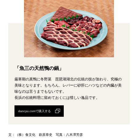
「魚三の天然鴨の鍋」
厳寒期の真鴨に冬野菜 琵琶湖湖北の伝統の技が加わり、究極の
美味となります。もちろん、レバーに砂肝にハツなどの内臓が美
味なのは言うまでもないです。
長浜の伝統料理に留めておくには惜しい逸品です。
dancyu.comで購入する
文：（株）食文化 萩原章史 写真：八木澤芳彦