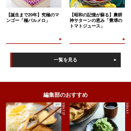
【誕生まで20年】究極のマ
【昭和の記憶が蘇る】農耕
ンゴー「極パルメロ」
神サターンの恵み「豊壌の
トマトジュース」
一覧を見る
編集部のおすすめ
2026.7.27
2026.8.5
AD