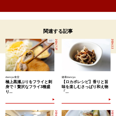
関連する記事
2026.7.27
2026.2.2
AD
dancyu食堂
健康dancyu
極上黒瀬ぶりをフライと刺
【ロカボレシピ】香りと旨
身で！贅沢なフライ3種盛
味を楽しむさっぱり和え物
り...
「...
2026.6.16