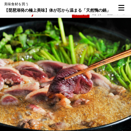
美味食材を買う
【琵琶湖発の極上美味】体が芯から温まる「天然鴨の鍋」
検索
メニュー
倶楽部入会
ログイン