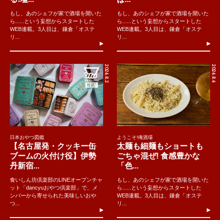
もし、あのシェフが家で酒場を開いた
もし、あのシェフが家で酒場を開いた
ら......という妄想からスタートした
ら......という妄想からスタートした
WEB連載。3人目は、鎌倉「オステ
WEB連載。3人目は、鎌倉「オステ
リ...
リ...
2026.8.2
2026.8.6
日本おやつ図鑑
ようこそ!俺酒場
【名古屋発・クッキー缶
太麺も細麺もショートも
ブームの火付け役】伊勢
ごちゃ混ぜ! 食感豊かな
丹新宿...
「色...
食いしん坊倶楽部のLINEオープンチャ
もし、あのシェフが家で酒場を開いた
ット「dancyuおやつ倶楽部」で、メ
ら......という妄想からスタートした
ンバーから寄せられた美味しいおや
WEB連載。3人目は、鎌倉「オステ
つ...
リ...