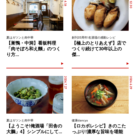
2025.12.30
夏はガツンと肉中華
創刊35周年!名酒場の感動レシピ
【巣鴨・中洞】看板料理
【極上のとりあえず】店で
「肉そぼろ和え麵」のつく
つくり続けて30年以上の
り方...
傑...
2026.7.27
2026.6.29
夏はガツンと肉中華
健康dancyu
【ようこそ!俺酒場「田舎の
【ロカボレシピ】きのこた
大鵬」4】シンプルにして...
っぷり!濃厚な旨味を堪能