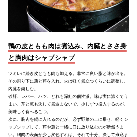
鴨の皮ともも肉は煮込み、内臓とささ身
と胸肉はシャブシャブ
ツミレに続き皮ともも肉も加える。非常に良い脂と味が出る。
その割り下に葱と芹を入れ、火は軽く煮立つくらいに調整し、
内臓を楽しむ。
砂肝、レバー、ハツ、どれも深紅の個性派。味は実に濃くてう
まい。芹と葱も決して煮込まないで、少しずつ投入するのが、
美味しく食べるこつ。
次に、胸肉を鍋に入れるのだが、必ず野菜の上に乗せ、軽くシ
ャブシャブして、芹や葱と一緒に口に放り込むのが断然うま
い。胸肉の表面が少し変色すれば、それで十分。決して煮込ま