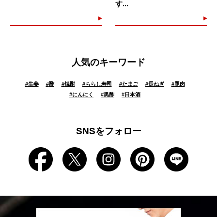
す...
人気のキーワード
#
生姜
#
酢
#
焼酎
#
ちらし寿司
#
たまご
#
長ねぎ
#
豚肉
#
にんにく
#
黒酢
#
日本酒
SNSをフォロー