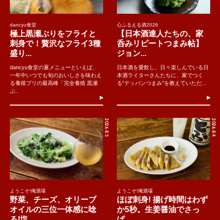
dancyu食堂
心ふるえる酒2026
極上黒瀬ぶりをフライと
【日本酒達人たちの、家
刺身で！贅沢なフライ3種
呑みリピートつまみ帖】
盛り...
ジョン...
dancyu食堂の夏メニューといえば、
日本酒を愛飲し、日々楽しんでいる日
一年中いつでも旬のおいしさを味わえ
本酒ライターさんたちに、家でつく
る養殖ブリの最高峰「完全養殖 黒瀬
る“テッパンつまみ”を教えていただ...
ぶ..
2026.8.5
2026.8.4
ようこそ!俺酒場
ようこそ!俺酒場
野菜、チーズ、オリーブ
ほぼ刺身! 揚げ時間はわず
オイルの三位一体感に唸
か5秒。生姜醤油でさっ
る!塩...
ぱ...