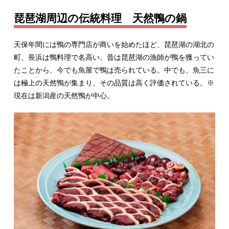
琵琶湖周辺の伝統料理 天然鴨の鍋
天保年間には鴨の専門店が商いを始めたほど、琵琶湖の湖北の
町、長浜は鴨料理で名高い。昔は琵琶湖の漁師が鴨を獲ってい
たことから、今でも魚屋で鴨は売られている。中でも、魚三に
は極上の天然鴨が集まり、その品質は高く評価されている。※
現在は新潟産の天然鴨が中心。