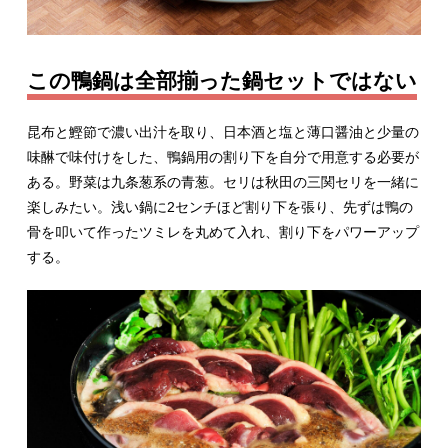
この鴨鍋は全部揃った鍋セットではない
昆布と鰹節で濃い出汁を取り、日本酒と塩と薄口醤油と少量の
味醂で味付けをした、鴨鍋用の割り下を自分で用意する必要が
ある。野菜は九条葱系の青葱。セリは秋田の三関セリを一緒に
楽しみたい。浅い鍋に2センチほど割り下を張り、先ずは鴨の
骨を叩いて作ったツミレを丸めて入れ、割り下をパワーアップ
する。