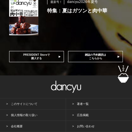
dancyu2026年夏号
最新号！
特集：夏はガツンと肉中華
PRESIDENT Storeで
雑誌の予約購読は
購入する
こちらから
このサイトについて
著者一覧
個人情報の取り扱い
広告掲載
会社概要
お問い合わせ