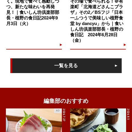
く。現地で食べて感動しつ
その場で食べられる！＠有
こんな斬新かつ鮮烈な料理が次々と出てくるのですが、小泉シ
つ、新たな味わいを再発
楽町「北海道どさんこプラ
見！｜食いしん坊倶楽部部
ザ」その2／BSフジ「日本
ェフは何事もなかったかのように淡々飄々と料理をつくりま
長・植野の食日記2024年9
一ふつうで美味しい植野食
す。センスと技術とフランスでの豊富な経験（料理だけでな
月3日（火）
堂 by dancyu」から｜食い
く、いろいろヤバい状況になったこともあるとか……）があっ
しん坊倶楽部部長・植野の
食日記 2024年6月28日
てこその料理かもしれませんが、また次が楽しみになりまし
（金）
た。
文・写真：植野広生
一覧を見る
編集部のおすすめ
2026.7.27
2026.8.5
AD