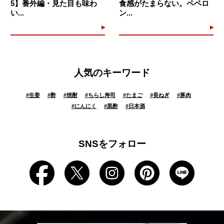
5】番外編・見た目も味わ
食感がたまらない。ペペロ
い...
ン...
人気のキーワード
#
生姜
#
酢
#
焼酎
#
ちらし寿司
#
たまご
#
長ねぎ
#
豚肉
#
にんにく
#
黒酢
#
日本酒
SNSをフォロー