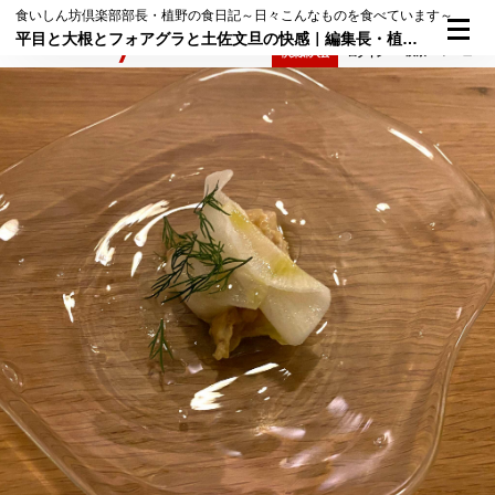
食いしん坊倶楽部部長・植野の食日記～日々こんなものを食べています～
平目と大根とフォアグラと土佐文旦の快感｜編集長・植野の食日記 2022年1月30日（日）
検索
メニュー
倶楽部入会
ログイン