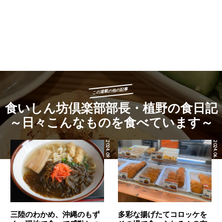
この連載の他の記事
食いしん坊倶楽部部長・植野の食日記
～日々こんなものを食べています～
どれも、香りと温度と食感のバリエーションを伴った食材の組
み合わせが楽しいのですが、中でも“平目と大根の冷製 フォア
2024.09.03
2024.06.28
グラと土佐文旦”は口に入れた瞬間、目を見開いてしまいまし
た。平目と大根のやさしくてしたたかな食感の組み合わせだけ
でも絶妙なのに、それらをフォアグラのコクが妖艶に絡みつつ
まとめてくれて、ふと油断すると土佐分担の爽やかな酸味が横
切る……心地よい快感に浸ってしまいました。これは日本酒
（純米酒）も合いそう。
三陸のわかめ、沖縄のもず
多彩な揚げたてコロッケを