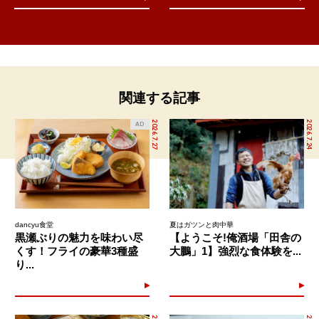
関連する記事
2026.7.27
2026.7.24
AD
dancyu食堂
夏はガツンと肉中華
黒瀬ぶりの魅力を味わい尽
【ようこそ!俺酒場「田舎の
くす！フライの豪華3種盛
大鵬」1】強烈な食体験を...
り...