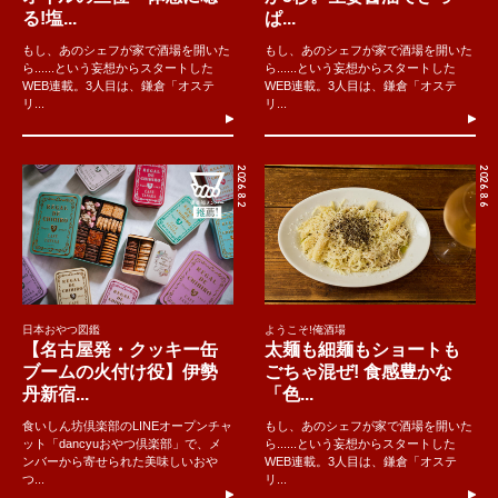
る!塩...
ぱ...
もし、あのシェフが家で酒場を開いた
もし、あのシェフが家で酒場を開いた
ら......という妄想からスタートした
ら......という妄想からスタートした
WEB連載。3人目は、鎌倉「オステ
WEB連載。3人目は、鎌倉「オステ
リ...
リ...
2026.8.2
2026.8.6
日本おやつ図鑑
ようこそ!俺酒場
【名古屋発・クッキー缶
太麺も細麺もショートも
ブームの火付け役】伊勢
ごちゃ混ぜ! 食感豊かな
丹新宿...
「色...
食いしん坊倶楽部のLINEオープンチャ
もし、あのシェフが家で酒場を開いた
ット「dancyuおやつ倶楽部」で、メ
ら......という妄想からスタートした
ンバーから寄せられた美味しいおや
WEB連載。3人目は、鎌倉「オステ
つ...
リ...