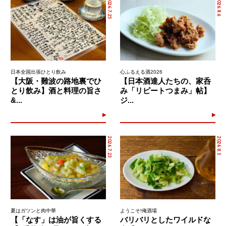
2026.7.25
2026.8.6
日本全国出張ひとり飲み
心ふるえる酒2026
【大阪・難波の路地裏でひ
【日本酒達人たちの、家呑
とり飲み】酒と料理の旨さ
み「リピートつまみ」帖】
&...
ジ...
2026.7.23
2026.8.1
夏はガツンと肉中華
ようこそ!俺酒場
【「なす」は油が旨くする
バリバリとしたワイルドな