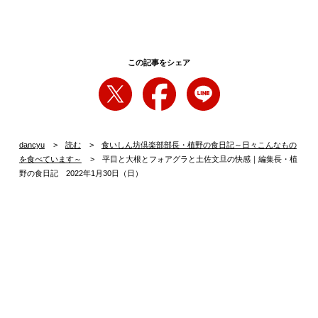
この記事をシェア
たとえば、東京・恵比寿の「小泉料理店」。小泉洋シェフが一
人でつくる料理の数々、特に食材の組み合わせやそのまとめ方
には毎回驚かされます。この日も、ゆでたての“フランス空
豆”から始まり、“冬野菜と酒粕スープ”“鴨焼売”“平目と大根の冷
dancyu
読む
食いしん坊倶楽部部長・植野の食日記～日々こんなもの
製 フォアグラと土佐文旦”“カブと白子ムニエル 葛餡ゆずの香
を食べています～
平目と大根とフォアグラと土佐文旦の快感｜編集長・植
野の食日記 2022年1月30日（日）
り”“鰆のロースト ソースライムリーフ”“山形牛と赤牛タンの炭
焼き”“トリュフチーズケーキ”と、めくるめく小泉ワールドが繰
り広げられました（それぞれに合わせてくれるナチュラルなワ
インとの相性がまた楽しい！）。