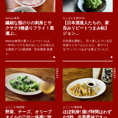
dancyu食堂
心ふるえる酒2026
繊細な脂のりの刺身とサ
【日本酒達人たちの、家
クサク3種盛りフライ！黒
呑みリピートつまみ帖】
瀬ぶ...
ジョン...
dancyu食堂の夏メニューといえば、
日本酒を愛飲し、日々楽しんでいる日
一年中いつでも旬のおいしさを味わえ
本酒ライターさんたちに、家でつく
る養殖ブリの最高峰「完全養殖 黒瀬
る“テッパンつまみ”を教えていただ...
ぶ..
2026.8.5
2026.8.4
ようこそ!俺酒場
ようこそ!俺酒場
野菜、チーズ、オリーブ
ほぼ刺身! 揚げ時間はわず
オイルの三位一体感に唸
か5秒。生姜醤油でさっ