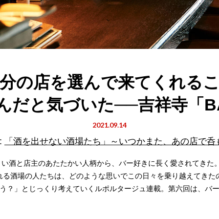
分の店を選んで来てくれる
だと気づいた──吉祥寺「BA
2021.09.14
:
「酒を出せない酒場たち」～いつかまた、あの店で呑
、うまい酒と店主のあたたかい人柄から、バー好きに長く愛されてきた
れる酒場の人たちは、どのような思いでこの日々を乗り越えてきた
う？」とじっくり考えていくルポルタージュ連載。第六回は、バ