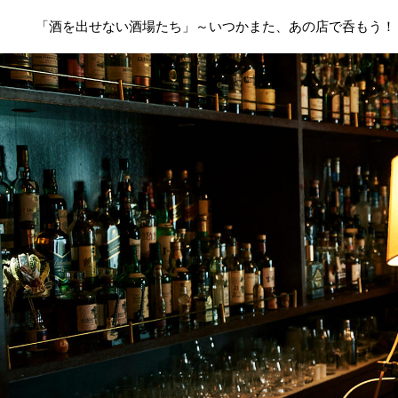
「酒を出せない酒場たち」～いつかまた、あの店で呑もう！