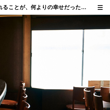
お客さんが自分の店を選んで来てくれることが、何よりの幸せだったんだと気づいた──吉祥寺「BAR WOODY」
連載一覧
倶楽部入会
（無料）
ログイン
検索
メニュー