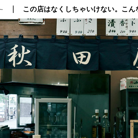
～
トップ
プロが教えるレシピ
厳選！店探し
食のストーリー