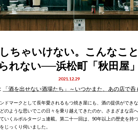
しちゃいけない。こんなこ
られない──浜松町「秋田屋
2021.12.29
:
「酒を出せない酒場たち」～いつかまた、あの店で呑
ンドマークとして長年愛されるもつ焼き屋にも、酒の提供ができな
どのような思いでこの日々を乗り越えてきたのか。さまざまな店
ていくルポルタージュ連載。第二十一回は、90年以上の歴史を持
をじっくり伺いました。