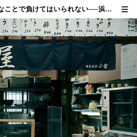
この店はなくしちゃいけない。こんなことで負けてはいられない──浜松町「秋田屋」
連載一覧
倶楽部入会
（無料）
ログイン
検索
メニュー