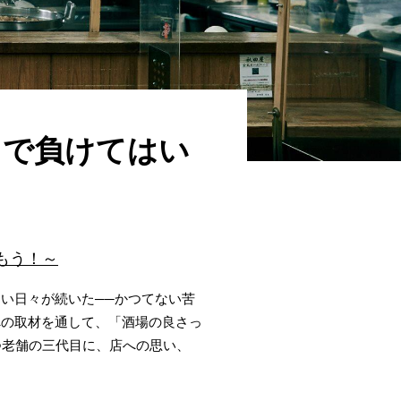
とで負けてはい
」
もう！～
い日々が続いた──かつてない苦
への取材を通して、「酒場の良さっ
つ老舗の三代目に、店への思い、