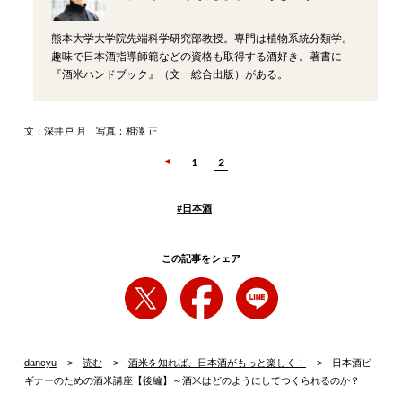
熊本大学大学院先端科学研究部教授。専門は植物系統分類学。
趣味で日本酒指導師範などの資格も取得する酒好き。著書に
『酒米ハンドブック』（文一総合出版）がある。
文：深井戸 月 写真：相澤 正
1
2
#
日本酒
この記事をシェア
dancyu
読む
酒米を知れば、日本酒がもっと楽しく！
日本酒ビ
ギナーのための酒米講座【後編】～酒米はどのようにしてつくられるのか？