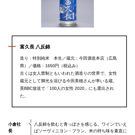
富久長 八反錦
造り：特別純米 本生／蔵元：今田酒造本店（広島
県）／価格：1650円（税込み）
古くは女人禁制ともいわれた酒造りの世界で、女性
蔵元として脚光を浴びる今田美穂さんが率いる蔵。
英BBC放送で「100人の女性 2020」にも選出され
た。
小倉社
八反錦を飲むと青っぽさを感じる。ワインでいえ
長
ばソーヴィニヨン・ブラン。米の持ち味を素直に