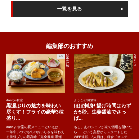
一覧を見る
編集部のおすすめ
2026.7.27
2026.8.4
AD
dancyu食堂
ようこそ!俺酒場
黒瀬ぶりの魅力を味わい
ほぼ刺身! 揚げ時間はわず
尽くす！フライの豪華3種
か5秒。生姜醤油でさっ
盛り...
ぱ...
dancyu食堂の夏メニューといえば、
もし、あのシェフが家で酒場を開いた
一年中いつでも旬のおいしさを味わえ
ら......という妄想からスタートした
る養殖ブリの最高峰「完全養殖 黒瀬
WEB連載。3人目は、鎌倉「オステ