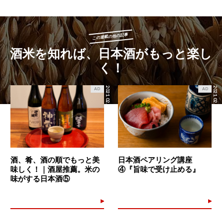
この連載の他の記事
酒米を知れば、日本酒がもっと楽し
く！
2021.02.19
2021.02.12
AD
AD
酒、肴、酒の順でもっと美
日本酒ペアリング講座
味しく！｜酒屋推薦。米の
④『旨味で受け止める』
味がする日本酒⑤