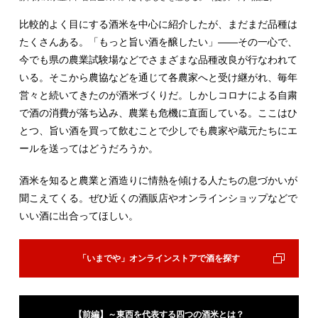
比較的よく目にする酒米を中心に紹介したが、まだまだ品種は
たくさんある。「もっと旨い酒を醸したい」――その一心で、
今でも県の農業試験場などでさまざまな品種改良が行なわれて
いる。そこから農協などを通じて各農家へと受け継がれ、毎年
営々と続いてきたのが酒米づくりだ。しかしコロナによる自粛
で酒の消費が落ち込み、農業も危機に直面している。ここはひ
とつ、旨い酒を買って飲むことで少しでも農家や蔵元たちにエ
ールを送ってはどうだろうか。
酒米を知ると農業と酒造りに情熱を傾ける人たちの息づかいが
聞こえてくる。ぜひ近くの酒販店やオンラインショップなどで
いい酒に出合ってほしい。
「いまでや」オンラインストアで酒を探す
【前編】～東西を代表する四つの酒米とは？