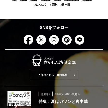
#
にんにく
#
黒酢
#
日本酒
SNSをフォロー
入部はこちら（登録無料）
dancyu2026年夏号
最新号！
特集：夏はガツンと肉中華