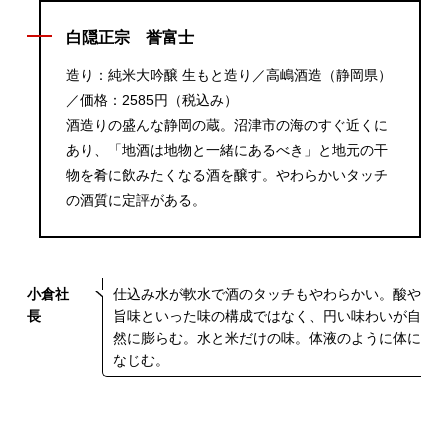
白隠正宗 誉富士
造り：純米大吟醸 生もと造り／高嶋酒造（静岡県）
／価格：2585円（税込み）
酒造りの盛んな静岡の蔵。沼津市の海のすぐ近くに
あり、「地酒は地物と一緒にあるべき」と地元の干
物を肴に飲みたくなる酒を醸す。やわらかいタッチ
の酒質に定評がある。
小倉社
仕込み水が軟水で酒のタッチもやわらかい。酸や
長
旨味といった味の構成ではなく、円い味わいが自
然に膨らむ。水と米だけの味。体液のように体に
なじむ。