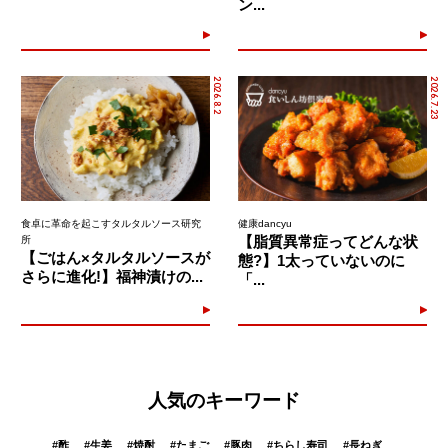
ン...
2026.8.2
2026.7.23
食卓に革命を起こすタルタルソース研究
健康dancyu
【脂質異常症ってどんな状
所
【ごはん×タルタルソースが
態?】1太っていないのに
さらに進化!】福神漬けの...
「...
人気のキーワード
#
酢
#
生姜
#
焼酎
#
たまご
#
豚肉
#
ちらし寿司
#
長ねぎ