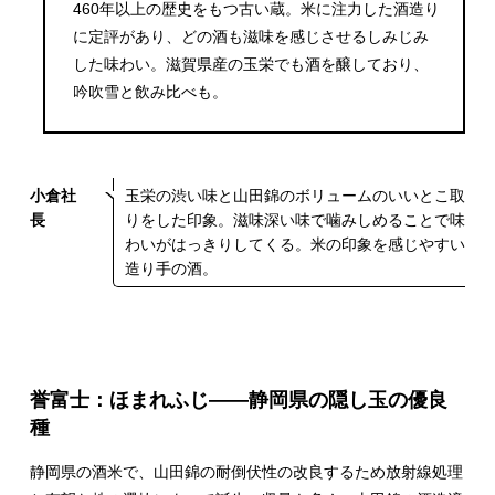
460年以上の歴史をもつ古い蔵。米に注力した酒造り
に定評があり、どの酒も滋味を感じさせるしみじみ
した味わい。滋賀県産の玉栄でも酒を醸しており、
吟吹雪と飲み比べも。
小倉社
玉栄の渋い味と山田錦のボリュームのいいとこ取
長
りをした印象。滋味深い味で噛みしめることで味
わいがはっきりしてくる。米の印象を感じやすい
造り手の酒。
誉富士：ほまれふじ――静岡県の隠し玉の優良
種
静岡県の酒米で、山田錦の耐倒伏性の改良するため放射線処理