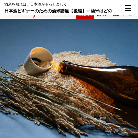
酒米を知れば、日本酒がもっと楽しく！
日本酒ビギナーのための酒米講座【後編】～酒米はどのようにしてつくられるのか？
検索
メニュー
倶楽部入会
ログイン