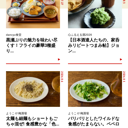
dancyu食堂
心ふるえる酒2026
黒瀬ぶりの魅力を味わい尽
【日本酒達人たちの、家呑
くす！フライの豪華3種盛
みリピートつまみ帖】ジョ
り...
ン...
2026.8.6
2026.8.1
ようこそ!俺酒場
ようこそ!俺酒場
太麺も細麺もショートもご
バリバリとしたワイルドな
ちゃ混ぜ! 食感豊かな「色...
食感がたまらない。ペペロ