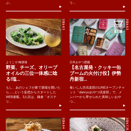
ぶ..
リ...
2026.8.5
2026.8.2
ようこそ!俺酒場
日本おやつ図鑑
野菜、チーズ、オリーブ
【名古屋発・クッキー缶
オイルの三位一体感に唸
ブームの火付け役】伊勢
る!塩...
丹新宿...
もし、あのシェフが家で酒場を開いた
食いしん坊倶楽部のLINEオープンチャ
ら......という妄想からスタートした
ット「dancyuおやつ倶楽部」で、メ
WEB連載。3人目は、鎌倉「オステ
ンバーから寄せられた美味しいおや
リ...
つ...
2026.8.4
2026.7.31