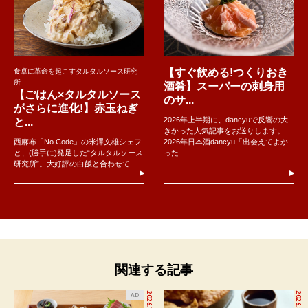
【すぐ飲める!つくりおき
食卓に革命を起こすタルタルソース研究
所
酒肴】スーパーの刺身用
【ごはん×タルタルソース
のサ...
がさらに進化!】赤玉ねぎ
2026年上半期に、dancyuで反響の大
と...
きかった人気記事をお送りします。
西麻布「No Code」の米澤文雄シェフ
2026年日本酒dancyu「出会えてよか
と、(勝手に)発足した“タルタルソース
った...
研究所”。大好評の白飯と合わせて..
関連する記事
2026.7.27
2026.8.5
AD