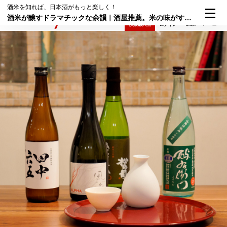
酒米を知れば、日本酒がもっと楽しく！
酒米が醸すドラマチックな余韻｜酒屋推薦。米の味がする日本酒①
検索
メニュー
倶楽部入会
ログイン