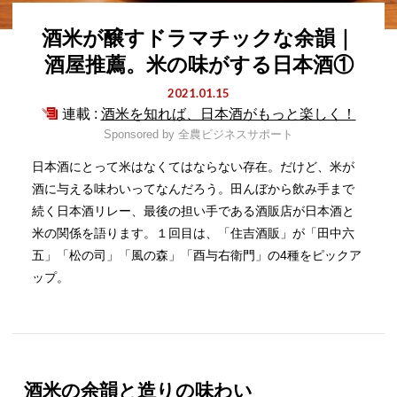
酒米が醸すドラマチックな余韻｜
酒屋推薦。米の味がする日本酒①
2021.01.15
連載 :
酒米を知れば、日本酒がもっと楽しく！
Sponsored by
全農ビジネスサポート
日本酒にとって米はなくてはならない存在。だけど、米が
酒に与える味わいってなんだろう。田んぼから飲み手まで
続く日本酒リレー、最後の担い手である酒販店が日本酒と
米の関係を語ります。１回目は、「住吉酒販」が「田中六
五」「松の司」「風の森」「酉与右衛門」の4種をピックア
ップ。
酒米の余韻と造りの味わい