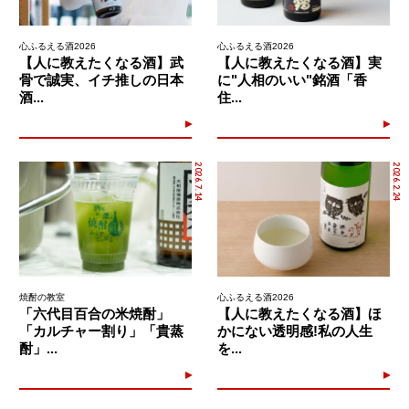
心ふるえる酒2026
心ふるえる酒2026
【人に教えたくなる酒】武
【人に教えたくなる酒】実
骨で誠実、イチ推しの日本
に"人相のいい"銘酒「香
酒...
住...
2026.7.14
2026.2.24
焼酎の教室
心ふるえる酒2026
「六代目百合の米焼酎」
【人に教えたくなる酒】ほ
「カルチャー割り」「貴蒸
かにない透明感!私の人生
酎」...
を...