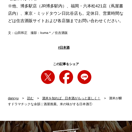
※他、博多駅店（JR博多駅内）、福岡・六本松421店（蔦屋書
店内）、東京・ミッドタウン日比谷店も。定休日、営業時間な
どは住吉酒販サイトおよび各店舗までお問い合わせください。
文：山田和正 撮影：kuma＊／住吉酒販
#
日本酒
この記事をシェア
dancyu
読む
酒米を知れば、日本酒がもっと楽しく！
酒米が醸
すドラマチックな余韻｜酒屋推薦。米の味がする日本酒①