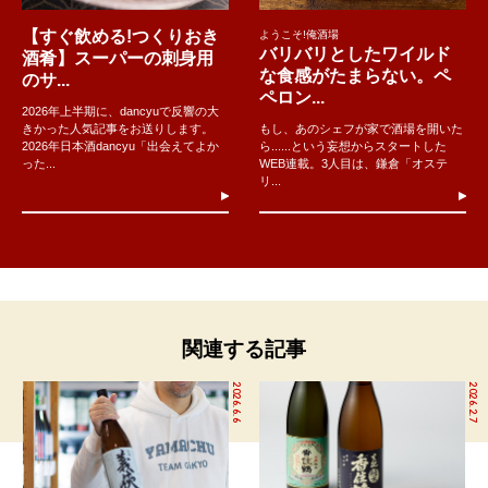
【すぐ飲める!つくりおき
ようこそ!俺酒場
バリバリとしたワイルド
酒肴】スーパーの刺身用
な食感がたまらない。ペ
のサ...
ペロン...
2026年上半期に、dancyuで反響の大
きかった人気記事をお送りします。
もし、あのシェフが家で酒場を開いた
2026年日本酒dancyu「出会えてよか
ら......という妄想からスタートした
った...
WEB連載。3人目は、鎌倉「オステ
リ...
関連する記事
2026.6.6
2026.2.7