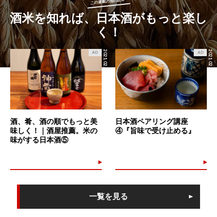
この連載の他の記事
酒米を知れば、日本酒がもっと楽し
く！
2021.02.19
2021.02.12
AD
AD
酒、肴、酒の順でもっと美
日本酒ペアリング講座
味しく！｜酒屋推薦。米の
④『旨味で受け止める』
味がする日本酒⑤
一覧を見る