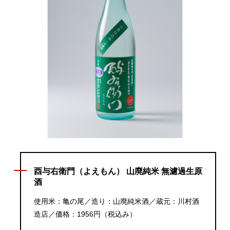
酉与右衛門（よえもん） 山廃純米 無濾過生原
酒
使用米：亀の尾／造り：山廃純米酒／蔵元：川村酒
造店／価格：1956円（税込み）