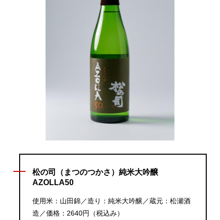
松の司（まつのつかさ）純米大吟醸
AZOLLA50
使用米：山田錦／造り：純米大吟醸／蔵元：松瀬酒
造／価格：2640円（税込み）