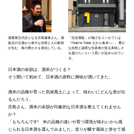
酒屋業五代目となる庄島健泰さん。酒
「住吉酒販」が掲げるコンセプトは
販店の立場から偉大な自然と人の叡智
「Field-to-Table 土から食卓へ」。豊か
が生む、食の豊かさを発信している。
な自然と誠実な生産者が造る美味しさ
を届けたいという思いが込められてい
る。
日本酒の余韻は、酒米がつくる？
そう聞いて初めて、日本酒の原料に興味が湧いてきた。
酒米の品種や育った気候風土によって、味わいにどんな差が出
るんだろう。
庄島さん、酒米の余韻が印象的な日本酒を教えてくれません
か？
「もちろんです! 米の品種の違いや育つ環境が味わいから感
じられる日本酒を選んでみました。造りが醸す風味と併せて感