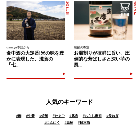
2026.1.28
2026.3.16
dancyu本誌から
焼酎の教室
食中酒の大定番!米の味を豊
お湯割りが抜群に旨い。圧
かに表現した、滋賀の
倒的な芳ばしさと深い芋の
「七...
風...
人気のキーワード
#
酢
#
生姜
#
焼酎
#
たまご
#
豚肉
#
ちらし寿司
#
長ねぎ
#
にんにく
#
黒酢
#
日本酒