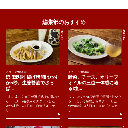
編集部のおすすめ
2026.8.4
2026.8.5
ようこそ!俺酒場
ようこそ!俺酒場
ほぼ刺身! 揚げ時間はわず
野菜、チーズ、オリーブ
か5秒。生姜醤油でさっ
オイルの三位一体感に唸
ぱ...
る!塩...
もし、あのシェフが家で酒場を開いた
もし、あのシェフが家で酒場を開いた
ら......という妄想からスタートした
ら......という妄想からスタートした
WEB連載。3人目は、鎌倉「オステ
WEB連載。3人目は、鎌倉「オステ
リ...
リ...