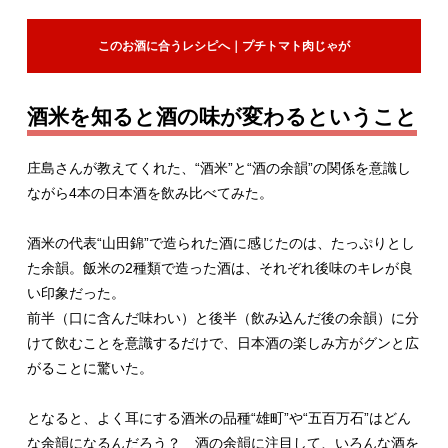
このお酒に合うレシピへ｜プチトマト肉じゃが
酒米を知ると酒の味が変わるということ
庄島さんが教えてくれた、“酒米”と“酒の余韻”の関係を意識し
ながら4本の日本酒を飲み比べてみた。
酒米の代表“山田錦”で造られた酒に感じたのは、たっぷりとし
た余韻。飯米の2種類で造った酒は、それぞれ後味のキレが良
い印象だった。
前半（口に含んだ味わい）と後半（飲み込んだ後の余韻）に分
けて飲むことを意識するだけで、日本酒の楽しみ方がグンと広
がることに驚いた。
となると、よく耳にする酒米の品種“雄町”や“五百万石”はどん
な余韻になるんだろう？ 酒の余韻に注目して、いろんな酒を