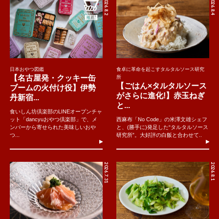
2026.8.2
2026.8.4
日本おやつ図鑑
食卓に革命を起こすタルタルソース研究
【名古屋発・クッキー缶
所
【ごはん×タルタルソース
ブームの火付け役】伊勢
がさらに進化!】赤玉ねぎ
丹新宿...
と...
食いしん坊倶楽部のLINEオープンチャ
ット「dancyuおやつ倶楽部」で、メ
西麻布「No Code」の米澤文雄シェフ
ンバーから寄せられた美味しいおや
と、(勝手に)発足した“タルタルソース
つ...
研究所”。大好評の白飯と合わせて..
2026.7.31
2026.8.1