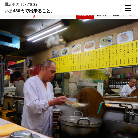
麺店ポタリング紀行
いま430円で出来ること。
検索
メニュー
倶楽部入会
ログイン