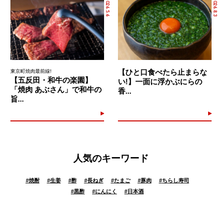
2026.5.6
2026.8.3
【ひと口食べたら止まらな
東京町焼肉最前線!
【五反田・和牛の楽園】
い!】一面に浮かぶにらの
「焼肉 あぶさん」で和牛の
香...
旨...
人気のキーワード
#
焼酎
#
生姜
#
酢
#
長ねぎ
#
たまご
#
豚肉
#
ちらし寿司
#
黒酢
#
にんにく
#
日本酒