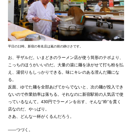
平日の11時。新宿の有名店は嵐の前の静けさです。
お、平ザルだ。いまどきのラーメン店が使う筒形のテボより、
こっちのほうがいいのだ。大量の湯に麺を泳がせて打ち粉を払
え、湯切りもしっかりできる。味にキレのある澄んだ麺にな
る。
反面、ゆでた麺を全部あげてからでないと、次の麺が投入でき
ないので作業効率は落ちる。それなのに新宿駅前の人気店で使
っているなんて。430円でラーメンを出す、そんな“粋”を貫く
店なのだ、やっぱり。
さあ、どんな一杯がくるんだろう。
――つづく。