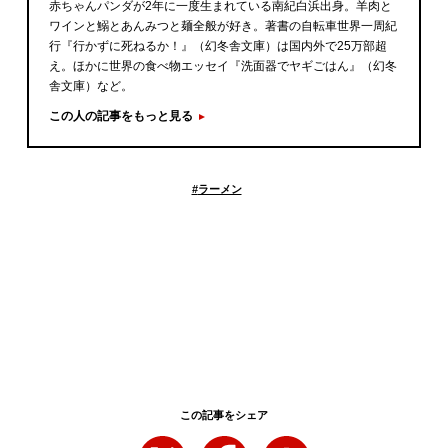
赤ちゃんパンダが2年に一度生まれている南紀白浜出身。羊肉と
ワインと鰯とあんみつと麺全般が好き。著書の自転車世界一周紀
行『行かずに死ねるか！』（幻冬舎文庫）は国内外で25万部超
え。ほかに世界の食べ物エッセイ『洗面器でヤギごはん』（幻冬
舎文庫）など。
この人の記事をもっと見る
#
ラーメン
この記事をシェア