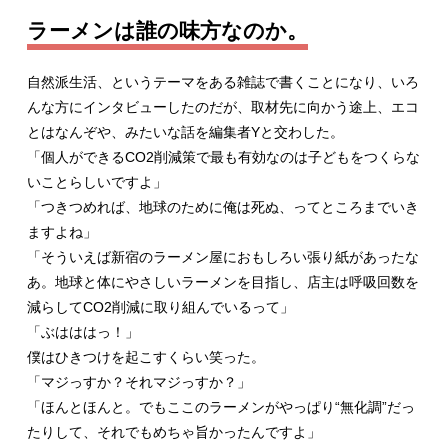
ラーメンは誰の味方なのか。
自然派生活、というテーマをある雑誌で書くことになり、いろ
んな方にインタビューしたのだが、取材先に向かう途上、エコ
とはなんぞや、みたいな話を編集者Yと交わした。
「個人ができるCO2削減策で最も有効なのは子どもをつくらな
いことらしいですよ」
「つきつめれば、地球のために俺は死ぬ、ってところまでいき
ますよね」
「そういえば新宿のラーメン屋におもしろい張り紙があったな
あ。地球と体にやさしいラーメンを目指し、店主は呼吸回数を
減らしてCO2削減に取り組んでいるって」
「ぶはははっ！」
僕はひきつけを起こすくらい笑った。
「マジっすか？それマジっすか？」
「ほんとほんと。でもここのラーメンがやっぱり“無化調”だっ
たりして、それでもめちゃ旨かったんですよ」