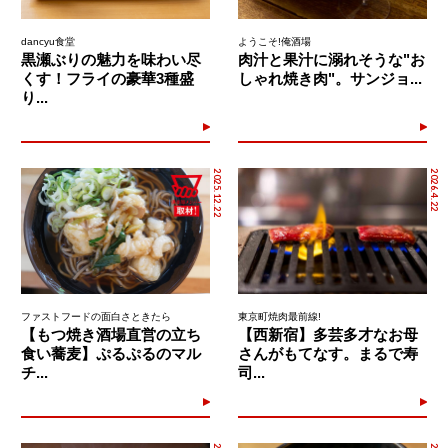
dancyu食堂
ようこそ!俺酒場
黒瀬ぶりの魅力を味わい尽
肉汁と果汁に溺れそうな"お
くす！フライの豪華3種盛
しゃれ焼き肉"。サンジョ...
り...
2025.12.22
2026.4.22
ファストフードの面白さときたら
東京町焼肉最前線!
【もつ焼き酒場直営の立ち
【西新宿】多芸多才なお母
食い蕎麦】ぷるぷるのマル
さんがもてなす。まるで寿
チ...
司...