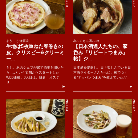
2026.8.8
2026.8.7
ようこそ!俺酒場
心ふるえる酒2026
生地は5枚重ねた春巻きの
【日本酒達人たちの、家
皮。クリスピー&クリーミ
呑み「リピートつまみ」
ー...
帖】ジ...
もし、あのシェフが家で酒場を開いた
日本酒を愛飲し、日々楽しんでいる日
ら......という妄想からスタートした
本酒ライターさんたちに、家でつく
WEB連載。3人目は、鎌倉「オステ
る“テッパンつまみ”を教えていただ...
リ...
2026.8.4
2026.8.7