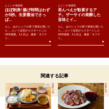
ようこそ!俺酒場
ようこそ!俺酒場
ほぼ刺身! 揚げ時間はわず
吞んべえが歓喜するア
か5秒。生姜醤油でさっ
テ。ザーサイの発酵した
ぱ...
旨味とイ...
もし、あのシェフが家で酒場を開いた
もし、あのシェフが家で酒場を開いた
ら......という妄想からスタートした
ら......という妄想からスタートした
WEB連載。3人目は、鎌倉「オステ
WEB連載。3人目は、鎌倉「オステ
リ...
リ...
関連する記事
2026.7.27
2026.8.9
AD