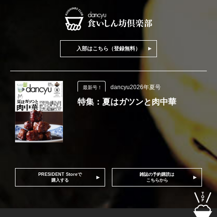
入部はこちら（登録無料）
dancyu2026年夏号
最新号！
特集：夏はガツンと肉中華
PRESIDENT Storeで
雑誌の予約購読は
購入する
こちらから