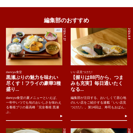
編集部のおすすめ
2026.7.27
2026.8.8
AD
dancyu食堂
いい店見つけた!
黒瀬ぶりの魅力を味わい
【握りは88円から、つま
尽くす！フライの豪華3種
みも充実】毎日通いたく
盛り...
なる...
dancyu食堂の夏メニューといえば、
編集部が注目する、おいしくて居心地
一年中いつでも旬のおいしさを味わえ
のいい店をご紹介する連載「いい店見
る養殖ブリの最高峰「完全養殖 黒瀬
つけた!」。第14回は、寿司もおばん..
ぶ..