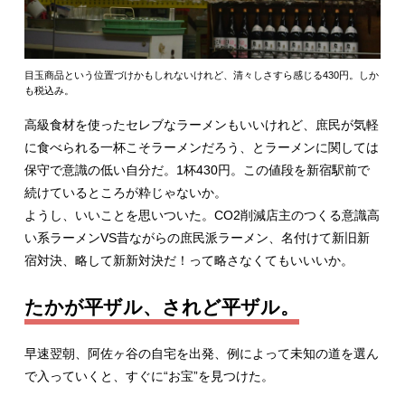
目玉商品という位置づけかもしれないけれど、清々しさすら感じる430円。しか
も税込み。
高級食材を使ったセレブなラーメンもいいけれど、庶民が気軽
に食べられる一杯こそラーメンだろう、とラーメンに関しては
保守で意識の低い自分だ。1杯430円。この値段を新宿駅前で
続けているところが粋じゃないか。
ようし、いいことを思いついた。CO2削減店主のつくる意識高
い系ラーメンVS昔ながらの庶民派ラーメン、名付けて新旧新
宿対決、略して新新対決だ！って略さなくてもいいいか。
たかが平ザル、されど平ザル。
早速翌朝、阿佐ヶ谷の自宅を出発、例によって未知の道を選ん
で入っていくと、すぐに“お宝”を見つけた。