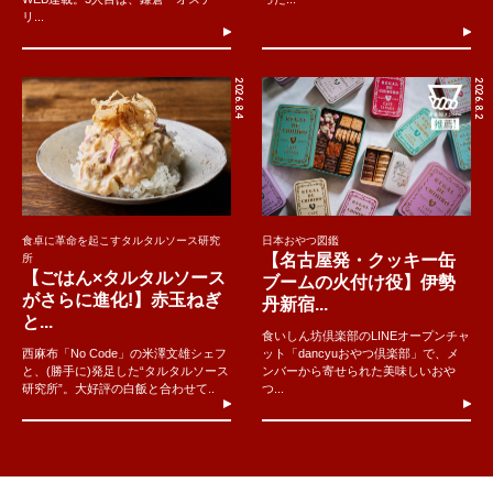
リ...
2026.8.4
2026.8.2
食卓に革命を起こすタルタルソース研究
日本おやつ図鑑
【名古屋発・クッキー缶
所
【ごはん×タルタルソース
ブームの火付け役】伊勢
がさらに進化!】赤玉ねぎ
丹新宿...
と...
食いしん坊倶楽部のLINEオープンチャ
西麻布「No Code」の米澤文雄シェフ
ット「dancyuおやつ倶楽部」で、メ
と、(勝手に)発足した“タルタルソース
ンバーから寄せられた美味しいおや
研究所”。大好評の白飯と合わせて..
つ...