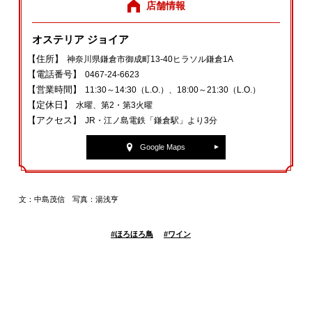
店舗情報
オステリア ジョイア
【住所】
神奈川県鎌倉市御成町13‐40ヒラソル鎌倉1A
【電話番号】
0467‐24‐6623
【営業時間】
11:30～14:30（L.O.）、18:00～21:30（L.O.）
【定休日】
水曜、第2・第3火曜
【アクセス】
JR・江ノ島電鉄「鎌倉駅」より3分
Google Maps
文：中島茂信 写真：湯浅亨
#
ほろほろ鳥
#
ワイン