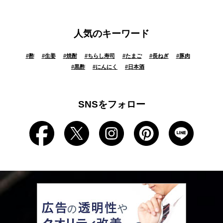
人気のキーワード
#
酢
#
生姜
#
焼酎
#
ちらし寿司
#
たまご
#
長ねぎ
#
豚肉
#
黒酢
#
にんにく
#
日本酒
SNSをフォロー