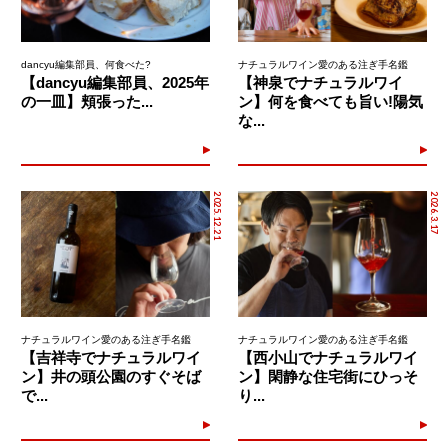
dancyu編集部員、何食べた?
ナチュラルワイン愛のある注ぎ手名鑑
【dancyu編集部員、2025年
【神泉でナチュラルワイ
の一皿】頬張った...
ン】何を食べても旨い!陽気
な...
2025.12.21
2026.3.17
ナチュラルワイン愛のある注ぎ手名鑑
ナチュラルワイン愛のある注ぎ手名鑑
【吉祥寺でナチュラルワイ
【西小山でナチュラルワイ
ン】井の頭公園のすぐそば
ン】閑静な住宅街にひっそ
で...
り...