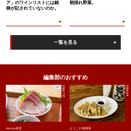
ア」のワインリストには銘
朝採れ野菜。
柄が記されていないのか。
一覧を見る
編集部のおすすめ
2026.7.27
2026.8.4
AD
dancyu食堂
ようこそ!俺酒場