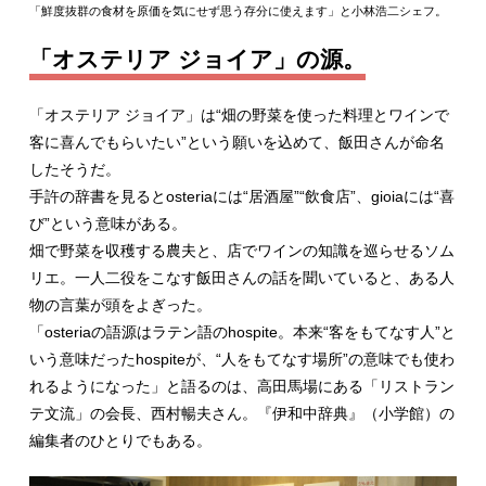
「鮮度抜群の食材を原価を気にせず思う存分に使えます」と小林浩二シェフ。
「オステリア ジョイア」の源。
「オステリア ジョイア」は“畑の野菜を使った料理とワインで
客に喜んでもらいたい”という願いを込めて、飯田さんが命名
したそうだ。
手許の辞書を見るとosteriaには“居酒屋”“飲食店”、gioiaには“喜
び”という意味がある。
畑で野菜を収穫する農夫と、店でワインの知識を巡らせるソム
リエ。一人二役をこなす飯田さんの話を聞いていると、ある人
物の言葉が頭をよぎった。
「osteriaの語源はラテン語のhospite。本来“客をもてなす人”と
いう意味だったhospiteが、“人をもてなす場所”の意味でも使わ
れるようになった」と語るのは、高田馬場にある「リストラン
テ文流」の会長、西村暢夫さん。『伊和中辞典』（小学館）の
編集者のひとりでもある。