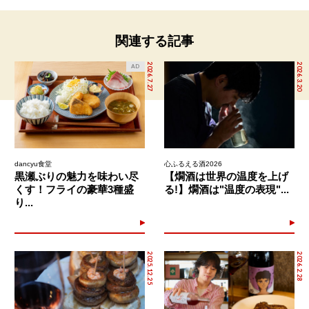
関連する記事
2026.7.27
2026.3.20
AD
dancyu食堂
心ふるえる酒2026
黒瀬ぶりの魅力を味わい尽
【燗酒は世界の温度を上げ
くす！フライの豪華3種盛
る!】燗酒は"温度の表現"...
り...
2025.12.25
2026.2.28