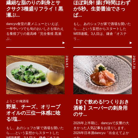
繊細な脂のりの刺身とサ
ほぼ刺身! 揚げ時間はわず
クサク3種盛りフライ！黒
か5秒。生姜醤油でさっ
瀬ぶ...
ぱ...
dancyu食堂の夏メニューといえば、
もし、あのシェフが家で酒場を開いた
一年中いつでも旬のおいしさを味わえ
ら......という妄想からスタートした
る養殖ブリの最高峰「完全養殖 黒瀬
WEB連載。3人目は、鎌倉「オステ
ぶ..
リ...
2026.8.5
2026.7.31
【すぐ飲める!つくりおき
ようこそ!俺酒場
野菜、チーズ、オリーブ
酒肴】スーパーの刺身用
オイルの三位一体感に唸
のサ...
る!塩...
2026年上半期に、dancyuで反響の大
もし、あのシェフが家で酒場を開いた
きかった人気記事をお送りします。
ら......という妄想からスタートした
2026年日本酒dancyu「出会えてよか
WEB連載。3人目は、鎌倉「オステ
った...