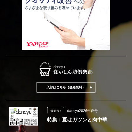
入部はこちら（登録無料）
dancyu2026年夏号
最新号！
特集：夏はガツンと肉中華