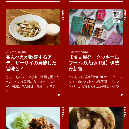
2026.8.7
2026.8.2
ようこそ!俺酒場
日本おやつ図鑑
吞んべえが歓喜するア
【名古屋発・クッキー缶
テ。ザーサイの発酵した
ブームの火付け役】伊勢
旨味とイ...
丹新宿...
もし、あのシェフが家で酒場を開いた
食いしん坊倶楽部のLINEオープンチャ
ら......という妄想からスタートした
ット「dancyuおやつ倶楽部」で、メ
WEB連載。3人目は、鎌倉「オステ
ンバーから寄せられた美味しいおや
リ...
つ...
2026.8.6
2026.8.7