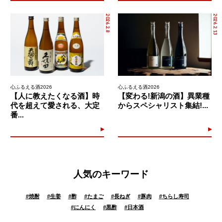
2026.2.8
2026.2.13
心ふるえる酒2026
心ふるえる酒2026
【人に教えたくなる酒】時
【変わる!新潟の酒】異業種
代を超えて愛される、大定
からスペシャリスト集結!...
番...
人気のキーワード
#
焼酎
#
生姜
#
酢
#
たまご
#
長ねぎ
#
豚肉
#
ちらし寿司
#
にんにく
#
黒酢
#
日本酒