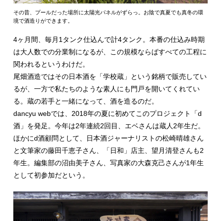
その昔、プールだった場所に太陽光パネルがずらっ。お陰で真夏でも真冬の環
境で酒造りができます。
4ヶ月間、毎月1タンク仕込んで計4タンク。本番の仕込み時期
は大人数での分業制になるが、この規模ならばすべての工程に
関われるというわけだ。
尾畑酒造ではその日本酒を「学校蔵」という銘柄で販売してい
るが、一方で私たちのような素人にも門戸を開いてくれてい
る。蔵の若手と一緒になって、酒を造るのだ。
dancyu webでは、2018年の夏に初めてこのプロジェクト「d
酒」を発足。今年は2年連続2回目、エベさんは蔵人2年生だ。
ほかにd酒顧問として、日本酒ジャーナリストの松崎晴雄さん
と文筆家の藤田千恵子さん、「日和」店主、望月清登さんも2
年生。編集部の沼由美子さん、写真家の大森克己さんが1年生
として初参加だという。