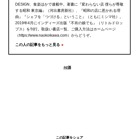
DESIGN、食楽ほかで連載中。著書に『変わらない店 僕らが尊敬
する昭和 東京編』（河出書房新社）、『昭和の店に惹かれる理
由』『シェフを「つづける」ということ』（ともにミシマ社）。
2019年4月にインディーズ出版『不肖の娘でも』（リトルドロッ
プス）を刊行。取扱い書店一覧、ご購入方法はホームページ
（https://www.naokoikawa.com）からどうぞ。
この人の記事をもっと見る
#
d酒
この記事をシェア