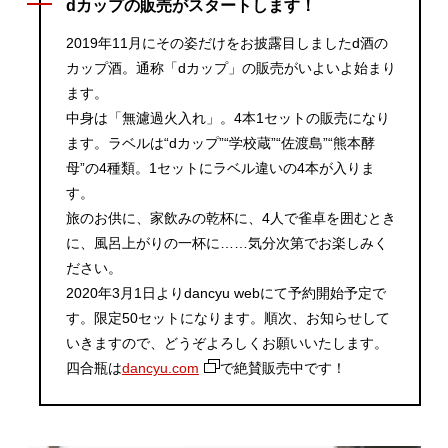
dカップの販売がスタートします！
2019年11月にその姿だけをお披露目しましたd酒の
カップ酒。通称「dカップ」の販売がいよいよ始まり
ます。
中身は「無濾過火入れ」。4本1セットの販売になり
ます。ラベルは“dカップ”“学校蔵”“佐渡島”“熊本酵
母”の4種類。1セットにラベル違いの4本が入りま
す。
旅のお供に、家飲みの乾杯に、4人で雀卓を囲むとき
に、風呂上がりの一杯に……気分次第でお楽しみく
ださい。
2020年3月1日よりdancyu webにて予約開始予定で
す。限定50セットになります。順次、お知らせして
いきますので、どうぞよろしくお願いいたします。
四合瓶は
dancyu.com
で絶賛販売中です！