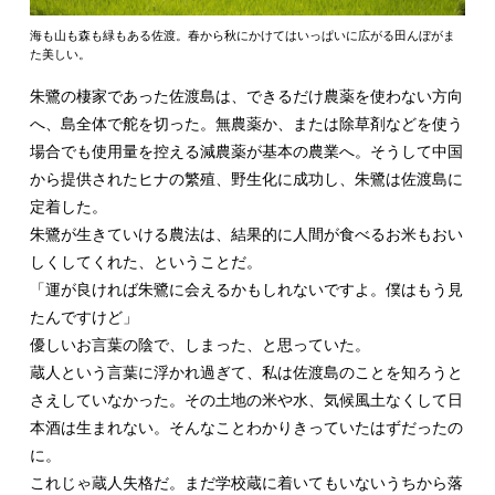
海も山も森も緑もある佐渡。春から秋にかけてはいっぱいに広がる田んぼがま
た美しい。
朱鷺の棲家であった佐渡島は、できるだけ農薬を使わない方向
へ、島全体で舵を切った。無農薬か、または除草剤などを使う
場合でも使用量を控える減農薬が基本の農業へ。そうして中国
から提供されたヒナの繁殖、野生化に成功し、朱鷺は佐渡島に
定着した。
朱鷺が生きていける農法は、結果的に人間が食べるお米もおい
しくしてくれた、ということだ。
「運が良ければ朱鷺に会えるかもしれないですよ。僕はもう見
たんですけど」
優しいお言葉の陰で、しまった、と思っていた。
蔵人という言葉に浮かれ過ぎて、私は佐渡島のことを知ろうと
さえしていなかった。その土地の米や水、気候風土なくして日
本酒は生まれない。そんなことわかりきっていたはずだったの
に。
これじゃ蔵人失格だ。まだ学校蔵に着いてもいないうちから落