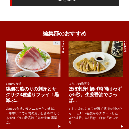
編集部のおすすめ
2026.7.27
2026.8.4
AD
dancyu食堂
ようこそ!俺酒場
繊細な脂のりの刺身とサ
ほぼ刺身! 揚げ時間はわず
クサク3種盛りフライ！黒
か5秒。生姜醤油でさっ
瀬ぶ...
ぱ...
dancyu食堂の夏メニューといえば、
もし、あのシェフが家で酒場を開いた
一年中いつでも旬のおいしさを味わえ
ら......という妄想からスタートした
る養殖ブリの最高峰「完全養殖 黒瀬
WEB連載。3人目は、鎌倉「オステ
ぶ..
リ...