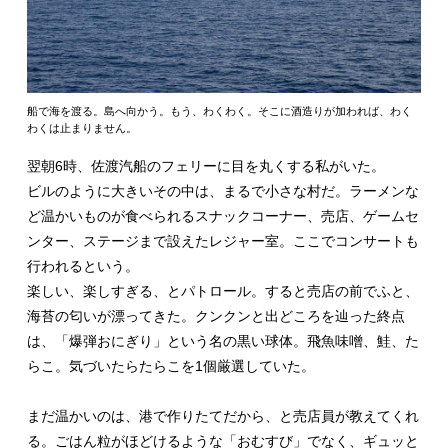
船で海を渡る。島へ向かう。もう、わくわく。そこに酒造りが加われば、わく
わくは止まりません。
翌朝6時、佐渡汽船のフェリーに目を丸くする私がいた。
ビルのように大きいその中は、まるで小さな村だ。ラーメンな
ど温かいものが食べられるスナックコーナー、売店、ゲームセ
ンター、ステージまで設えたレジャー室。ここでコンサートも
行われるという。
楽しい、楽しすぎる、とパトロール。すると売店の前でふと、
海苔の匂いが漂ってきた。クンクンと出どころを辿った終点
は、「爆弾おにぎり」という名の黒い球体。飛魚味噌、鮭、た
らこ。気づいたらたらこを1個厳選していた。
まだ温かいのは、港で作りたてだから、と売店員が教えてくれ
る。ごはん粒がほどけるような「おむすび」でなく、ギュッと