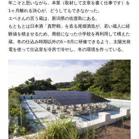
年こそと思いながら、本業（取材して文章を書く仕事です）を
1ヶ月離れる決心が、どうしてもできなかった。
エベさんの言う蔵は、新潟県の佐渡島にある。
もともとは日本酒「真野鶴」を造る尾畑酒造が、若い蔵人に経
験値を積ませるため、廃校になった小学校を再利用して構えた
蔵。冬の仕込み時期以外の5～8月に研修できるよう、太陽光発
電を使って仕込室を冷房で冷やし、冬の環境を作っている。