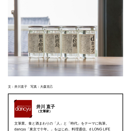
文：井川直子 写真：大森克己
井川 直子
（文筆家）
文筆業。食と酒まわりの「人」と「時代」をテーマに執筆。
dancyu「東京で十年。」をはじめ、料理通信、d LONG LIFE