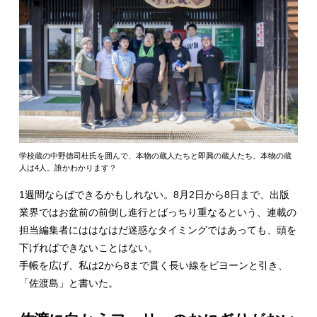
学校蔵の中野徳司杜氏を囲んで、本物の蔵人たちと即興の蔵人たち。本物の蔵
人は4人。誰かわかります？
1週間ならばできるかもしれない。8月2日から8日まで、出版
業界ではお盆前の前倒し進行とばっちり重なるという、連載の
担当編集者にははなはだ迷惑なタイミングではあっても、頭を
下げればできないことはない。
手帳を広げ、私は2から8まで貫く長い線をビヨーンと引き、
「佐渡島」と書いた。