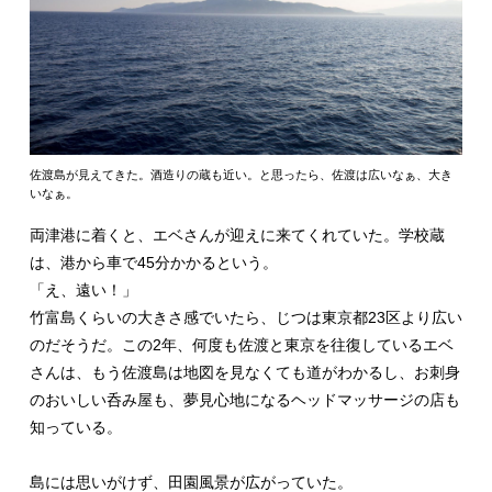
佐渡島が見えてきた。酒造りの蔵も近い。と思ったら、佐渡は広いなぁ、大き
いなぁ。
両津港に着くと、エベさんが迎えに来てくれていた。学校蔵
は、港から車で45分かかるという。
「え、遠い！」
竹富島くらいの大きさ感でいたら、じつは東京都23区より広い
のだそうだ。この2年、何度も佐渡と東京を往復しているエベ
さんは、もう佐渡島は地図を見なくても道がわかるし、お刺身
のおいしい呑み屋も、夢見心地になるヘッドマッサージの店も
知っている。
島には思いがけず、田園風景が広がっていた。