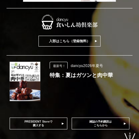
入部はこちら（登録無料）
dancyu2026年夏号
最新号！
特集：夏はガツンと肉中華
PRESIDENT Storeで
雑誌の予約購読は
購入する
こちらから