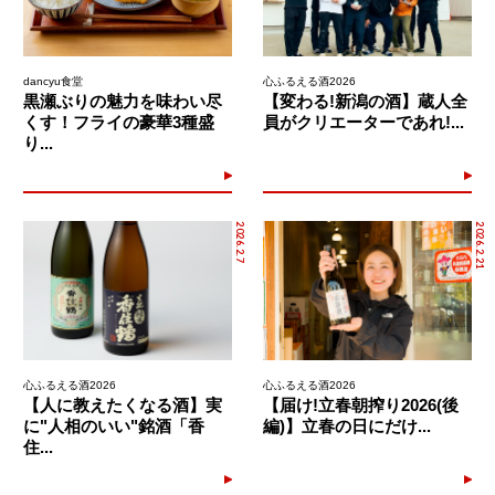
dancyu食堂
心ふるえる酒2026
黒瀬ぶりの魅力を味わい尽
【変わる!新潟の酒】蔵人全
くす！フライの豪華3種盛
員がクリエーターであれ!...
り...
2026.2.7
2026.2.21
心ふるえる酒2026
心ふるえる酒2026
【人に教えたくなる酒】実
【届け!立春朝搾り2026(後
に"人相のいい"銘酒「香
編)】立春の日にだけ...
住...