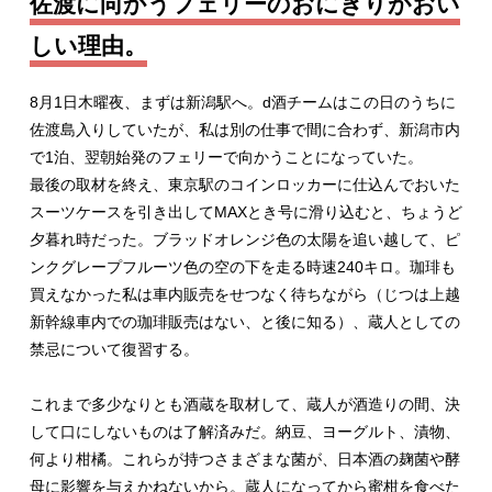
佐渡に向かうフェリーのおにぎりがおい
しい理由。
8月1日木曜夜、まずは新潟駅へ。d酒チームはこの日のうちに
佐渡島入りしていたが、私は別の仕事で間に合わず、新潟市内
で1泊、翌朝始発のフェリーで向かうことになっていた。
最後の取材を終え、東京駅のコインロッカーに仕込んでおいた
スーツケースを引き出してMAXとき号に滑り込むと、ちょうど
夕暮れ時だった。ブラッドオレンジ色の太陽を追い越して、ピ
ンクグレープフルーツ色の空の下を走る時速240キロ。珈琲も
買えなかった私は車内販売をせつなく待ちながら（じつは上越
新幹線車内での珈琲販売はない、と後に知る）、蔵人としての
禁忌について復習する。
これまで多少なりとも酒蔵を取材して、蔵人が酒造りの間、決
して口にしないものは了解済みだ。納豆、ヨーグルト、漬物、
何より柑橘。これらが持つさまざまな菌が、日本酒の麹菌や酵
母に影響を与えかねないから。蔵人になってから蜜柑を食べた