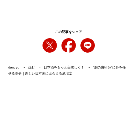
この記事をシェア
dancyu
読む
日本酒をもっと美味しく！
"燗の魔術師"に身を任
せる幸せ｜新しい日本酒に出会える酒場③