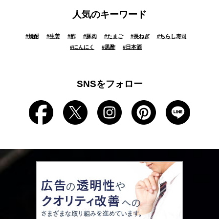
人気のキーワード
#
焼酎
#
生姜
#
酢
#
豚肉
#
たまご
#
長ねぎ
#
ちらし寿司
#
にんにく
#
黒酢
#
日本酒
SNSをフォロー