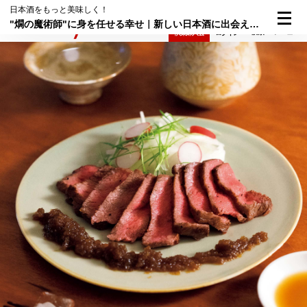
日本酒をもっと美味しく！
"燗の魔術師"に身を任せる幸せ｜新しい日本酒に出会える酒場③
検索
メニュー
倶楽部入会
ログイン