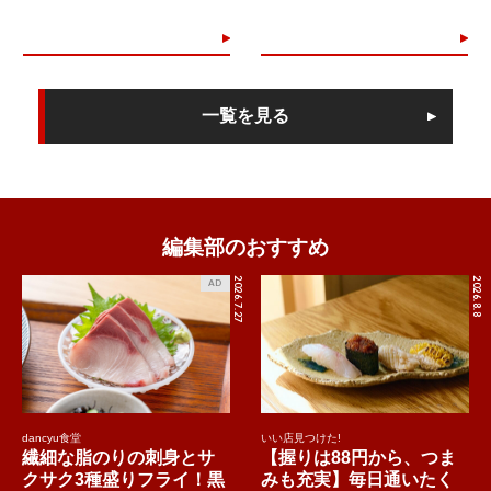
一覧を見る
編集部のおすすめ
2026.7.27
2026.8.8
AD
dancyu食堂
いい店見つけた!
繊細な脂のりの刺身とサ
【握りは88円から、つま
クサク3種盛りフライ！黒
みも充実】毎日通いたく