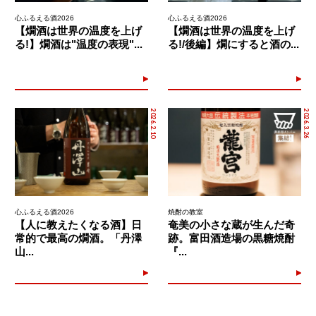
心ふるえる酒2026
心ふるえる酒2026
【燗酒は世界の温度を上げ
【燗酒は世界の温度を上げ
る!】燗酒は"温度の表現"...
る!/後編】燗にすると酒の...
2026.2.10
2026.3.26
心ふるえる酒2026
焼酎の教室
【人に教えたくなる酒】日
奄美の小さな蔵が生んだ奇
常的で最高の燗酒。「丹澤
跡。富田酒造場の黒糖焼酎
山...
『...