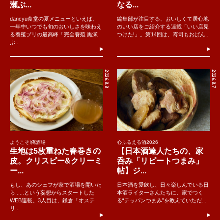
瀬ぶ...
なる...
dancyu食堂の夏メニューといえば、
編集部が注目する、おいしくて居心地
一年中いつでも旬のおいしさを味わえ
のいい店をご紹介する連載「いい店見
る養殖ブリの最高峰「完全養殖 黒瀬
つけた!」。第14回は、寿司もおばん..
ぶ..
2026.8.8
2026.8.7
ようこそ!俺酒場
心ふるえる酒2026
生地は5枚重ねた春巻きの
【日本酒達人たちの、家
皮。クリスピー&クリーミ
呑み「リピートつまみ」
ー...
帖】ジ...
もし、あのシェフが家で酒場を開いた
日本酒を愛飲し、日々楽しんでいる日
ら......という妄想からスタートした
本酒ライターさんたちに、家でつく
WEB連載。3人目は、鎌倉「オステ
る“テッパンつまみ”を教えていただ...
リ...