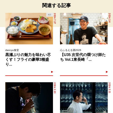
関連する記事
2026.7.27
2026.3.4
AD
dancyu食堂
心ふるえる酒2026
黒瀬ぶりの魅力を味わい尽
【U35 次世代の燗つけ師た
くす！フライの豪華3種盛
ち Vol.1東長崎「...
り...
2026.3.20
2026.3.21