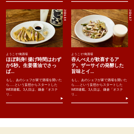
2026.8.4
2026.8.7
ようこそ!俺酒場
ようこそ!俺酒場
ほぼ刺身! 揚げ時間はわず
吞んべえが歓喜するア
か5秒。生姜醤油でさっ
テ。ザーサイの発酵した
ぱ...
旨味とイ...
もし、あのシェフが家で酒場を開いた
もし、あのシェフが家で酒場を開いた
ら......という妄想からスタートした
ら......という妄想からスタートした
WEB連載。3人目は、鎌倉「オステ
WEB連載。3人目は、鎌倉「オステ
リ...
リ...