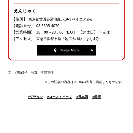
えんじゃく、
【住所】
東京都世田谷区池尻3-19-3 ベルエア2階
【電話番号】
03-6805-4070
【営業時間】
【定休日】
18：00～23：00（L.O.）
不定休
【アクセス】
東急田園都市線「池尻大橋駅」より4分
Google Maps
文：羽鳥靖子 写真：本野克佳
※この記事の内容は2018年3月号に掲載したものです。
#
グラタン
#
ローストビーフ
#
日本酒
#
燗酒