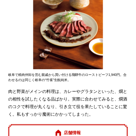
岐阜で精肉仲卸を営む親戚から買い付ける飛騨牛のローストビーフ1,940円。合
わせるのは同じく岐阜の“竹雀”生酛純米。
肉と野菜がメインの料理は、カレーやグラタンといった、燗と
の相性を試したくなる品ばかり。実際に合わせてみると、燗酒
のコクで料理が丸くなり、引き立て役を果たしていることに驚
く。私もすっかり魔術にかかってしまった。
店舗情報