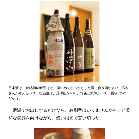
日本酒は、15銘柄60種類ほど。濃いめでしっかりした燗に合う酒が多い。高木
さんが考えるベストな温度は、丹澤山が60℃、竹雀と凱陣が55℃、長珍は52℃
だそう。
「適温でお出しするだけなら、お燗番はいりませんから」と柔
和な笑顔を向けながら、鋭い眼光で言い切った。