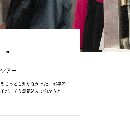
」。
ーツアー。
とをちっとも知らなかった。沼津の
餃子だ。そう意気込んで向かうと、