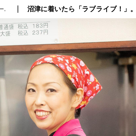
沼津に着いたら「ラブライブ！」
ー。
トップ
プロが教えるレシピ
厳選！店探し
食のストーリー