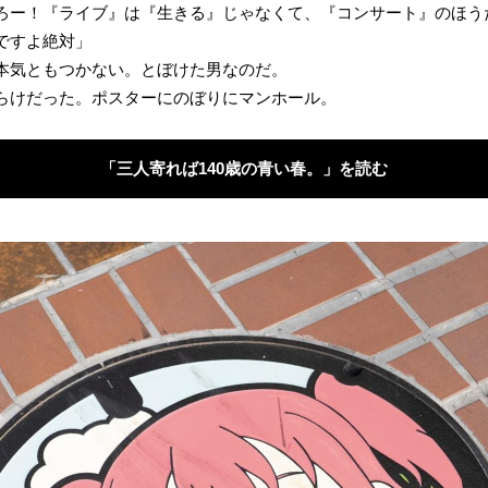
ろー！『ライブ』は『生きる』じゃなくて、『コンサート』のほう
ですよ絶対」
本気ともつかない。とぼけた男なのだ。
らけだった。ポスターにのぼりにマンホール。
「三人寄れば140歳の青い春。」を読む