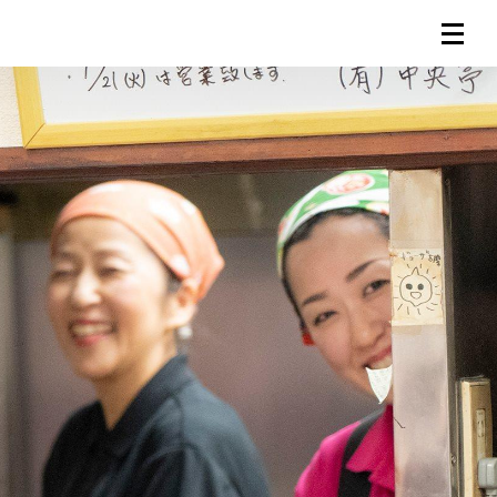
。
連載一覧
倶楽部入会
（無料）
ログイン
検索
メニュー