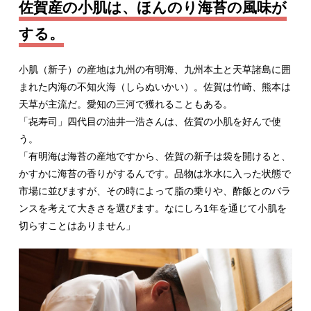
佐賀産の小肌は、ほんのり海苔の風味が
する。
小肌（新子）の産地は九州の有明海、九州本土と天草諸島に囲
まれた内海の不知火海（しらぬいかい）。佐賀は竹崎、熊本は
天草が主流だ。愛知の三河で獲れることもある。
「㐂寿司」四代目の油井一浩さんは、佐賀の小肌を好んで使
う。
「有明海は海苔の産地ですから、佐賀の新子は袋を開けると、
かすかに海苔の香りがするんです。品物は氷水に入った状態で
市場に並びますが、その時によって脂の乗りや、酢飯とのバラ
ンスを考えて大きさを選びます。なにしろ1年を通じて小肌を
切らすことはありません」