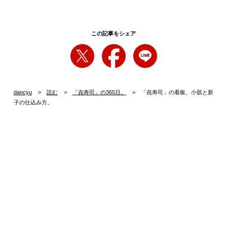
この記事をシェア
dancyu
読む
「㐂寿司」の365日。
「㐂寿司」の看板、小肌と新
子の仕込み方。