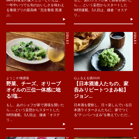
dancyu食堂の夏メニューといえば、
もし、あのシェフが家で酒場を開いた
一年中いつでも旬のおいしさを味わえ
ら......という妄想からスタートした
る養殖ブリの最高峰「完全養殖 黒瀬
WEB連載。3人目は、鎌倉「オステ
ぶ..
リ...
2026.8.5
2026.8.5
ようこそ!俺酒場
心ふるえる酒2026
野菜、チーズ、オリーブ
【日本酒達人たちの、家
オイルの三位一体感に唸
呑みリピートつまみ帖】
る!塩...
ジョン...
もし、あのシェフが家で酒場を開いた
日本酒を愛飲し、日々楽しんでいる日
ら......という妄想からスタートした
本酒ライターさんたちに、家でつく
WEB連載。3人目は、鎌倉「オステ
る“テッパンつまみ”を教えていただ...
リ...