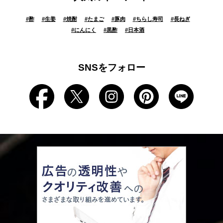
#
酢
#
生姜
#
焼酎
#
たまご
#
豚肉
#
ちらし寿司
#
長ねぎ
#
にんにく
#
黒酢
#
日本酒
SNSをフォロー