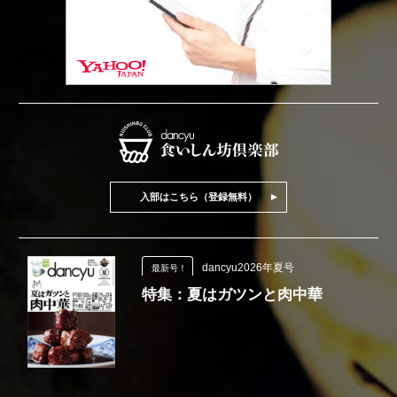
入部はこちら（登録無料）
dancyu2026年夏号
最新号！
特集：夏はガツンと肉中華