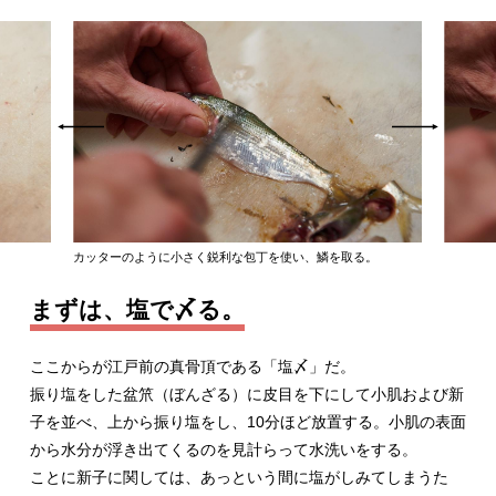
カッターのように小さく鋭利な包丁を使い、鱗を取る。
まずは、塩で〆る。
ここからが江戸前の真骨頂である「塩〆」だ。
振り塩をした盆笊（ぼんざる）に皮目を下にして小肌および新
子を並べ、上から振り塩をし、10分ほど放置する。小肌の表面
から水分が浮き出てくるのを見計らって水洗いをする。
ことに新子に関しては、あっという間に塩がしみてしまうた