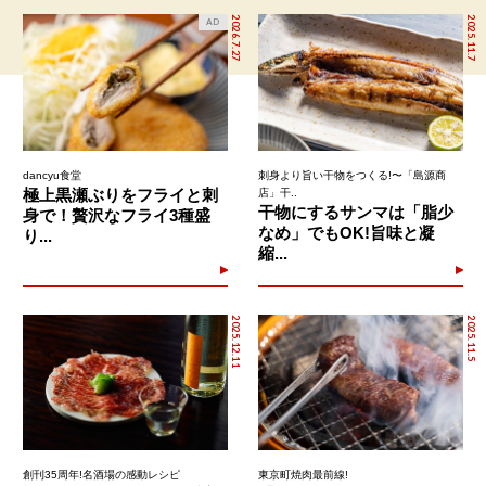
2026.7.27
2025.11.7
AD
dancyu食堂
刺身より旨い干物をつくる!〜「島源商
極上黒瀬ぶりをフライと刺
店」干..
干物にするサンマは「脂少
身で！贅沢なフライ3種盛
なめ」でもOK!旨味と凝
り...
縮...
2025.12.11
2025.11.5
創刊35周年!名酒場の感動レシピ
東京町焼肉最前線!