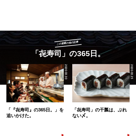
この連載の他の記事
「㐂寿司」の365日。
2020.03.30
2020.03.25
「『㐂寿司』の365日。」を
「㐂寿司」の干瓢は、ぶれ
追いかけた。
ない〆。