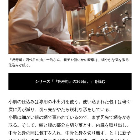
「㐂寿司」四代目の油井一浩さん。新子や新いかの時季は、細やかな気を張る
仕込みが続く。
シリーズ「『㐂寿司』の365日。」を読む
小肌の仕込みは専用の小出刃を使う。使い込まれた包丁は研ぐ
度に刃が減り、切っ先がやたら鋭利な形をしている。
小肌は細かい銀の鱗で覆われているので、まず刃先で鱗をかき
取る。そして、頭と腹の部分を切り落とす。内臓を取り出し、
中骨と身の間に包丁を入れ、中骨と身を切り離す。とくに新子