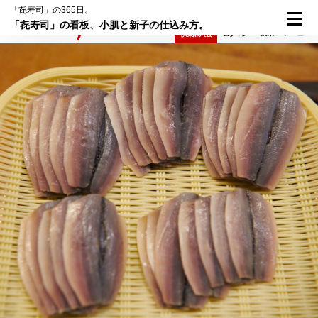
「㐂寿司」の365日。
「㐂寿司」の看板、小肌と新子の仕込み方。
検索
メニュー
倶楽部入会
ログイン