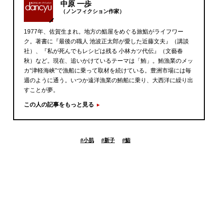
中原 一歩
（ノンフィクション作家）
1977年、佐賀生まれ。地方の鮨屋をめぐる旅鮨がライフワー
ク。著書に『最後の職人 池波正太郎が愛した近藤文夫』（講談
社）、『私が死んでもレシピは残る 小林カツ代伝』（文藝春
秋）など。現在、追いかけているテーマは「鮪」。鮪漁業のメッ
カ“津軽海峡”で漁船に乗って取材を続けている。豊洲市場には毎
週のように通う。いつか遠洋漁業の鮪船に乗り、大西洋に繰り出
すことが夢。
この人の記事をもっと見る
#
小肌
#
新子
#
鮨