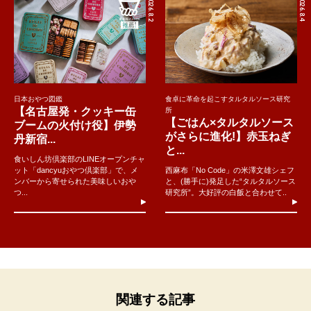
2026.8.2
2026.8.4
日本おやつ図鑑
食卓に革命を起こすタルタルソース研究
【名古屋発・クッキー缶
所
【ごはん×タルタルソース
ブームの火付け役】伊勢
がさらに進化!】赤玉ねぎ
丹新宿...
と...
食いしん坊倶楽部のLINEオープンチャ
ット「dancyuおやつ倶楽部」で、メ
西麻布「No Code」の米澤文雄シェフ
ンバーから寄せられた美味しいおや
と、(勝手に)発足した“タルタルソース
つ...
研究所”。大好評の白飯と合わせて..
関連する記事