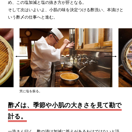
め、この塩加減と塩の抜き方が肝となる。
そして次はいよいよ、小肌の味を決定つける酢洗い、本漬けと
いう酢〆の仕事へと進む。
笊に塩を振る。
酢〆は、季節や小肌の大きさを見て勘で
計る。
一浩さん曰く、酢の漬け加減に答えがあるわけではないと語