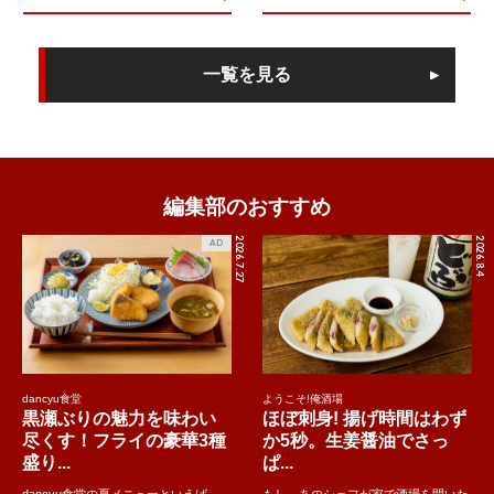
一覧を見る
編集部のおすすめ
2026.7.27
2026.8.4
AD
dancyu食堂
ようこそ!俺酒場
黒瀬ぶりの魅力を味わい
ほぼ刺身! 揚げ時間はわず
尽くす！フライの豪華3種
か5秒。生姜醤油でさっ
盛り...
ぱ...