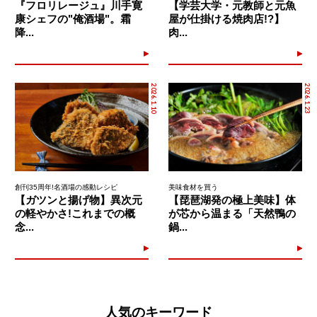
『フロリレージュ』川手寛
【学芸大学・元教師と元魚
康シェフの"俺酒場"。霜
屋が仕掛ける焼肉店!?】
降...
肉...
2026.1.10
2026.1.23
創刊35周年!名酒場の感動レシピ
美味食材を買う
【ガツンと揚げ物】異次元
【琵琶湖発の極上美味】体
の軽やかさ!これまでの概
が芯から温まる「天然鴨の
念...
鍋...
人気のキーワード