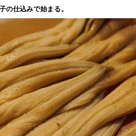
子の仕込みで始まる。
トップ
プロが教えるレシピ
厳選！店探し
食のストーリー