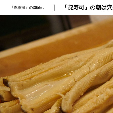
「㐂寿司」の朝は穴
「㐂寿司」の365日。