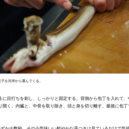
穴子を河岸から運んでくる。
上に目打ちを刺し、しっかりと固定する。背側から包丁を入れて、
り開く。内臓と、中骨を取り除き、頭と身を切り離す。最後に包丁
わずか十数秒。その小気味いい鮮やかな手つきは見ているだけで気