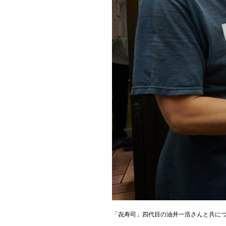
「㐂寿司」四代目の油井一浩さんと共に